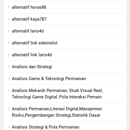
alternatif horas88
alternatif kaya787
alternatif laris4d
alternatif link edwinslot
alternatif link laris4d
Analisis dan Strategi
Analisis Game & Teknologi Permainan
Analisis Mekanik Permainan, Studi Visual Reel,
Teknologi Game Digital, Pola Interaksi Pemain
Analisis Permainan,Literasi Digital,Manajemen
Risiko,Pengembangan Strategi,Statistik Dasar
Analisis Strategi & Pola Permainan