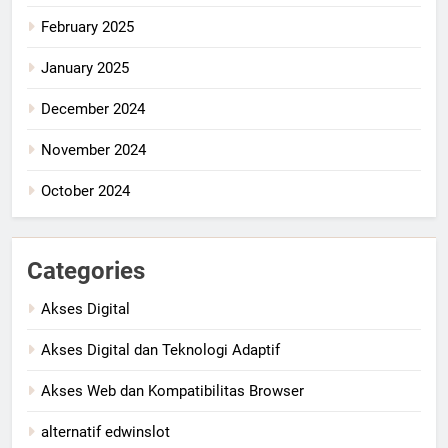
February 2025
January 2025
December 2024
November 2024
October 2024
Categories
Akses Digital
Akses Digital dan Teknologi Adaptif
Akses Web dan Kompatibilitas Browser
alternatif edwinslot