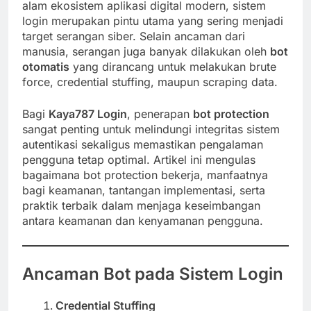
alam ekosistem aplikasi digital modern, sistem
login merupakan pintu utama yang sering menjadi
target serangan siber. Selain ancaman dari
manusia, serangan juga banyak dilakukan oleh
bot
otomatis
yang dirancang untuk melakukan brute
force, credential stuffing, maupun scraping data.
Bagi
Kaya787 Login
, penerapan
bot protection
sangat penting untuk melindungi integritas sistem
autentikasi sekaligus memastikan pengalaman
pengguna tetap optimal. Artikel ini mengulas
bagaimana bot protection bekerja, manfaatnya
bagi keamanan, tantangan implementasi, serta
praktik terbaik dalam menjaga keseimbangan
antara keamanan dan kenyamanan pengguna.
Ancaman Bot pada Sistem Login
Credential Stuffing