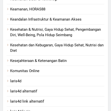
Keamanan, HORAS88
Keandalan Infrastruktur & Keamanan Akses
Kesehatan & Nutrisi, Gaya Hidup Sehat, Pengembangan
Diri, Well-Being, Pola Hidup Seimbang
Kesehatan dan Kebugaran, Gaya Hidup Sehat, Nutrisi dan
Diet
Kesejahteraan & Ketenangan Batin
Komunitas Online
laris4d
laris4d alternatif
laris4d link alternatif