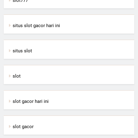
slot777
situs slot gacor hari ini
situs slot
slot
slot gacor hari ini
slot gacor