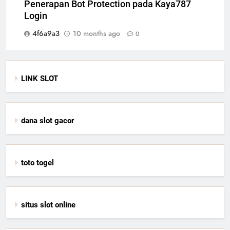
Penerapan Bot Protection pada Kaya787
Login
4f6a9a3
10 months ago
0
LINK SLOT
dana slot gacor
toto togel
situs slot online