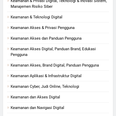
Keamanan & Privasi Digital, Teknologi & Inovasi Sistem,
Manajemen Risiko Siber
Keamanan & Teknologi Digital
Keamanan Akses & Privasi Pengguna
Keamanan Akses dan Panduan Pengguna
Keamanan Akses Digital, Panduan Brand, Edukasi
Pengguna
Keamanan Akses, Brand Digital, Panduan Pengguna
Keamanan Aplikasi & Infrastruktur Digital
Keamanan Cyber, Judi Online, Teknologi
Keamanan dan Akses Digital
Keamanan dan Navigasi Digital