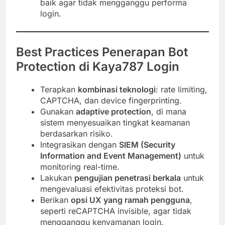
baik agar tidak mengganggu performa
login.
Best Practices Penerapan Bot
Protection di Kaya787 Login
Terapkan
kombinasi teknologi
: rate limiting,
CAPTCHA, dan device fingerprinting.
Gunakan
adaptive protection
, di mana
sistem menyesuaikan tingkat keamanan
berdasarkan risiko.
Integrasikan dengan
SIEM (Security
Information and Event Management)
untuk
monitoring real-time.
Lakukan
pengujian penetrasi berkala
untuk
mengevaluasi efektivitas proteksi bot.
Berikan
opsi UX yang ramah pengguna
,
seperti reCAPTCHA invisible, agar tidak
mengganggu kenyamanan login.