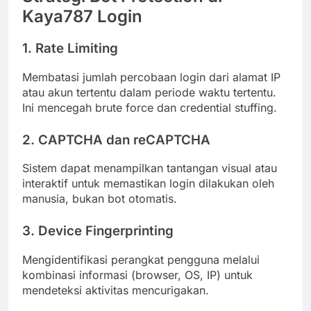
Kaya787 Login
1.
Rate Limiting
Membatasi jumlah percobaan login dari alamat IP
atau akun tertentu dalam periode waktu tertentu.
Ini mencegah brute force dan credential stuffing.
2.
CAPTCHA dan reCAPTCHA
Sistem dapat menampilkan tantangan visual atau
interaktif untuk memastikan login dilakukan oleh
manusia, bukan bot otomatis.
3.
Device Fingerprinting
Mengidentifikasi perangkat pengguna melalui
kombinasi informasi (browser, OS, IP) untuk
mendeteksi aktivitas mencurigakan.