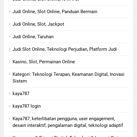
Judi Online, Slot Online, Panduan Bermain
Judi Online, Slot, Jackpot
Judi Online, Taruhan
Judi Slot Online, Teknologi Perjudian, Platform Judi
Kasino, Slot, Permainan Online
Kategori: Teknologi Terapan, Keamanan Digital, Inovasi
Sistem
kaya787
kaya787 login
Kaya787, keterlibatan pengguna, user engagement,
desain interaktif, pengalaman digital, teknologi adaptif