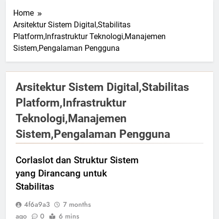
Home
Arsitektur Sistem Digital,Stabilitas
Platform,Infrastruktur Teknologi,Manajemen
Sistem,Pengalaman Pengguna
Arsitektur Sistem Digital,Stabilitas
Platform,Infrastruktur
Teknologi,Manajemen
Sistem,Pengalaman Pengguna
Corlaslot dan Struktur Sistem
yang Dirancang untuk
Stabilitas
4f6a9a3
7 months
ago
0
6 mins