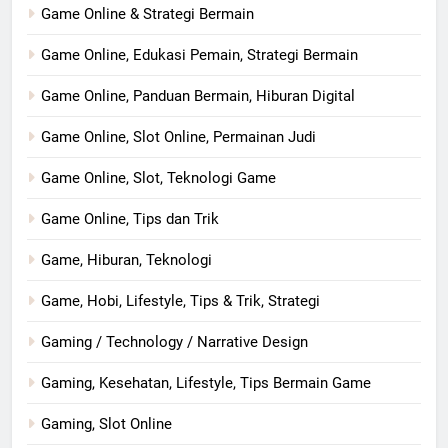
Game Online & Strategi Bermain
Game Online, Edukasi Pemain, Strategi Bermain
Game Online, Panduan Bermain, Hiburan Digital
Game Online, Slot Online, Permainan Judi
Game Online, Slot, Teknologi Game
Game Online, Tips dan Trik
Game, Hiburan, Teknologi
Game, Hobi, Lifestyle, Tips & Trik, Strategi
Gaming / Technology / Narrative Design
Gaming, Kesehatan, Lifestyle, Tips Bermain Game
Gaming, Slot Online