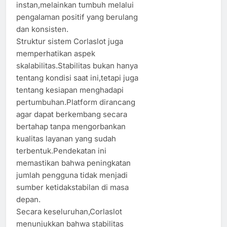
instan,melainkan tumbuh melalui
pengalaman positif yang berulang
dan konsisten.
Struktur sistem Corlaslot juga
memperhatikan aspek
skalabilitas.Stabilitas bukan hanya
tentang kondisi saat ini,tetapi juga
tentang kesiapan menghadapi
pertumbuhan.Platform dirancang
agar dapat berkembang secara
bertahap tanpa mengorbankan
kualitas layanan yang sudah
terbentuk.Pendekatan ini
memastikan bahwa peningkatan
jumlah pengguna tidak menjadi
sumber ketidakstabilan di masa
depan.
Secara keseluruhan,Corlaslot
menunjukkan bahwa stabilitas