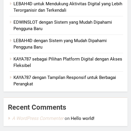
LEBAH4D untuk Mendukung Aktivitas Digital yang Lebih
Terorganisir dan Terkendali
EDWINSLOT dengan Sistem yang Mudah Dipahami
Pengguna Baru
LEBAH4D dengan Sistem yang Mudah Dipahami
Pengguna Baru
KAYA787 sebagai Pilihan Platform Digital dengan Akses
Fleksibel
KAYA787 dengan Tampilan Responsif untuk Berbagai
Perangkat
Recent Comments
A WordPress Commenter
on
Hello world!