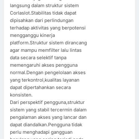
langsung dalam struktur sistem
Corlaslot.Stabilitas tidak dapat
dipisahkan dari perlindungan
terhadap aktivitas yang berpotensi
mengganggu kinerja
platform.Struktur sistem dirancang
agar mampu memfilter lalu lintas
data secara selektif tanpa
memengaruhi akses pengguna
normal.Dengan pengelolaan akses
yang terkontrol,kualitas layanan
dapat dipertahankan secara
konsisten.
Dari perspektif pengguna,struktur
sistem yang stabil tercermin dalam
pengalaman akses yang lancar dan
dapat diandalkan.Pengguna tidak
perlu menghadapi gangguan