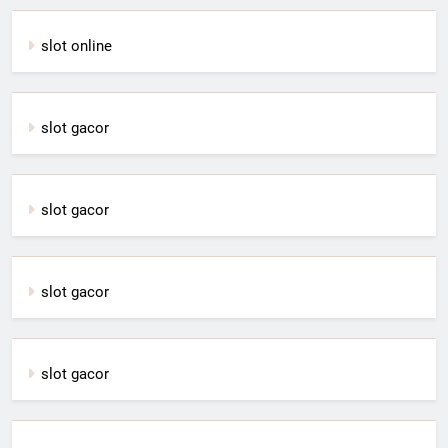
slot online
slot gacor
slot gacor
slot gacor
slot gacor