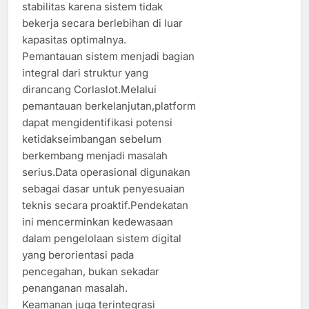
stabilitas karena sistem tidak
bekerja secara berlebihan di luar
kapasitas optimalnya.
Pemantauan sistem menjadi bagian
integral dari struktur yang
dirancang Corlaslot.Melalui
pemantauan berkelanjutan,platform
dapat mengidentifikasi potensi
ketidakseimbangan sebelum
berkembang menjadi masalah
serius.Data operasional digunakan
sebagai dasar untuk penyesuaian
teknis secara proaktif.Pendekatan
ini mencerminkan kedewasaan
dalam pengelolaan sistem digital
yang berorientasi pada
pencegahan, bukan sekadar
penanganan masalah.
Keamanan juga terintegrasi