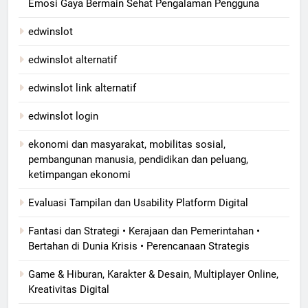
Emosi Gaya Bermain Sehat Pengalaman Pengguna
edwinslot
edwinslot alternatif
edwinslot link alternatif
edwinslot login
ekonomi dan masyarakat, mobilitas sosial,
pembangunan manusia, pendidikan dan peluang,
ketimpangan ekonomi
Evaluasi Tampilan dan Usability Platform Digital
Fantasi dan Strategi • Kerajaan dan Pemerintahan •
Bertahan di Dunia Krisis • Perencanaan Strategis
Game & Hiburan, Karakter & Desain, Multiplayer Online,
Kreativitas Digital