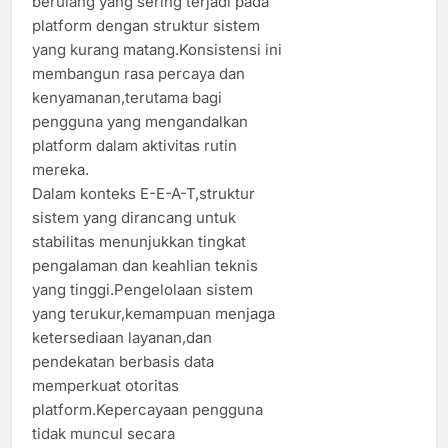
berulang yang sering terjadi pada
platform dengan struktur sistem
yang kurang matang.Konsistensi ini
membangun rasa percaya dan
kenyamanan,terutama bagi
pengguna yang mengandalkan
platform dalam aktivitas rutin
mereka.
Dalam konteks E-E-A-T,struktur
sistem yang dirancang untuk
stabilitas menunjukkan tingkat
pengalaman dan keahlian teknis
yang tinggi.Pengelolaan sistem
yang terukur,kemampuan menjaga
ketersediaan layanan,dan
pendekatan berbasis data
memperkuat otoritas
platform.Kepercayaan pengguna
tidak muncul secara