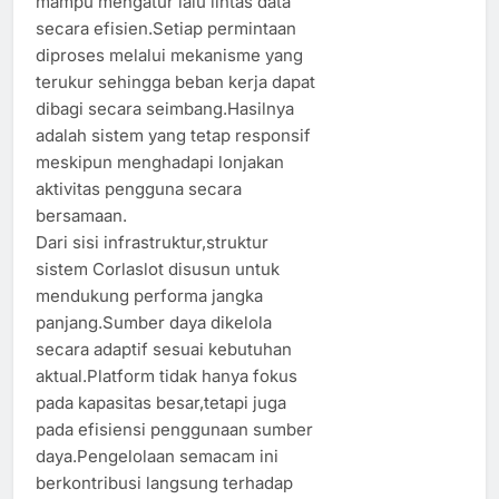
mampu mengatur lalu lintas data
secara efisien.Setiap permintaan
diproses melalui mekanisme yang
terukur sehingga beban kerja dapat
dibagi secara seimbang.Hasilnya
adalah sistem yang tetap responsif
meskipun menghadapi lonjakan
aktivitas pengguna secara
bersamaan.
Dari sisi infrastruktur,struktur
sistem Corlaslot disusun untuk
mendukung performa jangka
panjang.Sumber daya dikelola
secara adaptif sesuai kebutuhan
aktual.Platform tidak hanya fokus
pada kapasitas besar,tetapi juga
pada efisiensi penggunaan sumber
daya.Pengelolaan semacam ini
berkontribusi langsung terhadap