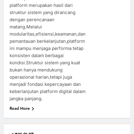
platform merupakan hasil dari
struktur sistem yang dirancang
dengan perencanaan
matang.Melalui
modularitas,efisiensi,keamanan,dan
pemantauan berkelanjutan,platform
ini mampu menjaga performa tetap
konsisten dalam berbagai
kondisi.Struktur sistem yang kuat
bukan hanya mendukung
operasional harian,tetapi juga
menjadi fondasi kepercayaan dan
keberlanjutan platform digital dalam
jangka panjang.
Read More