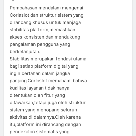
Pembahasan mendalam mengenai
Corlaslot dan struktur sistem yang
dirancang khusus untuk menjaga
stabilitas platform,memastikan
akses konsisten,dan mendukung
pengalaman pengguna yang
berkelanjutan.
Stabilitas merupakan fondasi utama
bagi setiap platform digital yang
ingin bertahan dalam jangka
panjang.Corlaslot memahami bahwa
kualitas layanan tidak hanya
ditentukan oleh fitur yang
ditawarkan,tetapi juga oleh struktur
sistem yang menopang seluruh
aktivitas di dalamnya.Oleh karena
itu,platform ini dirancang dengan
pendekatan sistematis yang