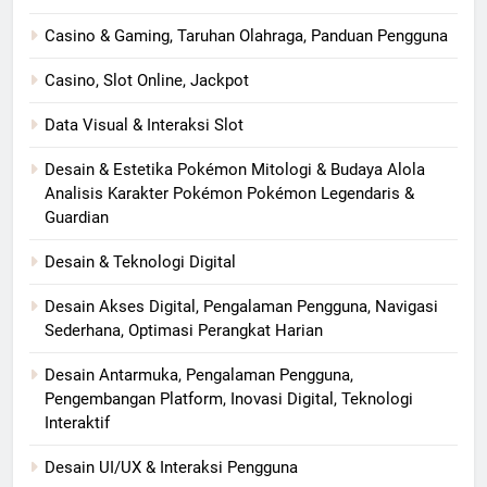
Casino & Gaming, Taruhan Olahraga, Panduan Pengguna
Casino, Slot Online, Jackpot
Data Visual & Interaksi Slot
Desain & Estetika Pokémon Mitologi & Budaya Alola
Analisis Karakter Pokémon Pokémon Legendaris &
Guardian
Desain & Teknologi Digital
Desain Akses Digital, Pengalaman Pengguna, Navigasi
Sederhana, Optimasi Perangkat Harian
Desain Antarmuka, Pengalaman Pengguna,
Pengembangan Platform, Inovasi Digital, Teknologi
Interaktif
Desain UI/UX & Interaksi Pengguna