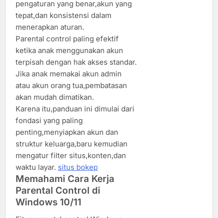
pengaturan yang benar,akun yang
tepat,dan konsistensi dalam
menerapkan aturan.
Parental control paling efektif
ketika anak menggunakan akun
terpisah dengan hak akses standar.
Jika anak memakai akun admin
atau akun orang tua,pembatasan
akan mudah dimatikan.
Karena itu,panduan ini dimulai dari
fondasi yang paling
penting,menyiapkan akun dan
struktur keluarga,baru kemudian
mengatur filter situs,konten,dan
waktu layar.
situs bokep
Memahami Cara Kerja
Parental Control di
Windows 10/11