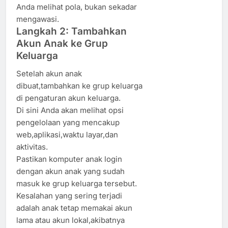
Anda melihat pola, bukan sekadar
mengawasi.
Langkah 2: Tambahkan
Akun Anak ke Grup
Keluarga
Setelah akun anak
dibuat,tambahkan ke grup keluarga
di pengaturan akun keluarga.
Di sini Anda akan melihat opsi
pengelolaan yang mencakup
web,aplikasi,waktu layar,dan
aktivitas.
Pastikan komputer anak login
dengan akun anak yang sudah
masuk ke grup keluarga tersebut.
Kesalahan yang sering terjadi
adalah anak tetap memakai akun
lama atau akun lokal,akibatnya