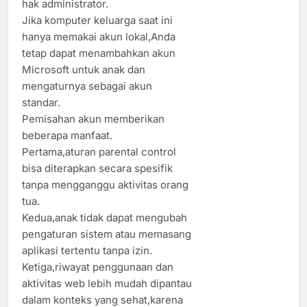
hak administrator.
Jika komputer keluarga saat ini
hanya memakai akun lokal,Anda
tetap dapat menambahkan akun
Microsoft untuk anak dan
mengaturnya sebagai akun
standar.
Pemisahan akun memberikan
beberapa manfaat.
Pertama,aturan parental control
bisa diterapkan secara spesifik
tanpa mengganggu aktivitas orang
tua.
Kedua,anak tidak dapat mengubah
pengaturan sistem atau memasang
aplikasi tertentu tanpa izin.
Ketiga,riwayat penggunaan dan
aktivitas web lebih mudah dipantau
dalam konteks yang sehat,karena