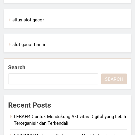
situs slot gacor
slot gacor hari ini
Search
SEARCH
Recent Posts
LEBAH4D untuk Mendukung Aktivitas Digital yang Lebih
Terorganisir dan Terkendali