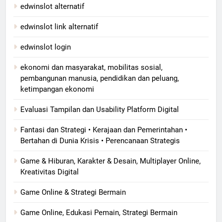
edwinslot alternatif
edwinslot link alternatif
edwinslot login
ekonomi dan masyarakat, mobilitas sosial,
pembangunan manusia, pendidikan dan peluang,
ketimpangan ekonomi
Evaluasi Tampilan dan Usability Platform Digital
Fantasi dan Strategi • Kerajaan dan Pemerintahan •
Bertahan di Dunia Krisis • Perencanaan Strategis
Game & Hiburan, Karakter & Desain, Multiplayer Online,
Kreativitas Digital
Game Online & Strategi Bermain
Game Online, Edukasi Pemain, Strategi Bermain