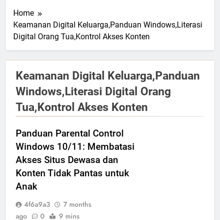
Home
Keamanan Digital Keluarga,Panduan Windows,Literasi
Digital Orang Tua,Kontrol Akses Konten
Keamanan Digital Keluarga,Panduan
Windows,Literasi Digital Orang
Tua,Kontrol Akses Konten
Panduan Parental Control
Windows 10/11: Membatasi
Akses Situs Dewasa dan
Konten Tidak Pantas untuk
Anak
4f6a9a3
7 months
ago
0
9 mins