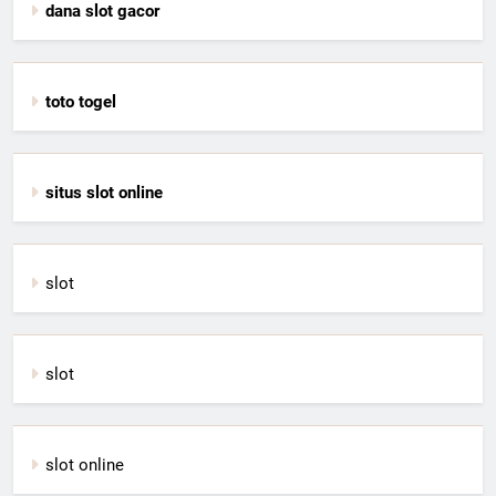
dana slot gacor
toto togel
situs slot online
slot
slot
slot online