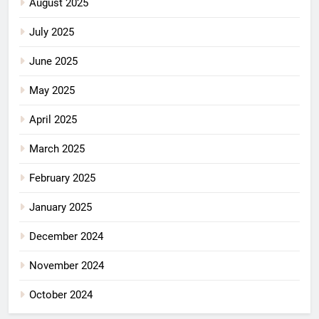
August 2025
July 2025
June 2025
May 2025
April 2025
March 2025
February 2025
January 2025
December 2024
November 2024
October 2024