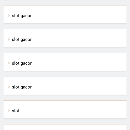
slot gacor
slot gacor
slot gacor
slot gacor
slot