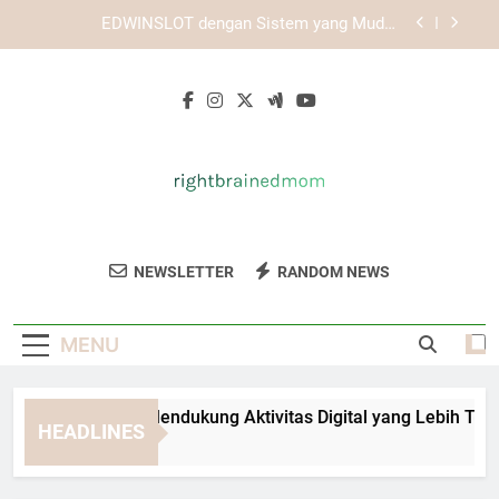
Skip
LEBAH4D dengan Sistem yang Mudah Dipahami
to
Pengguna Baru
content
KAYA787 sebagai Pilihan Platform Digital dengan
Akses Fleksibel
LEBAH4D untuk Mendukung Aktivitas Digital yang
Lebih Terorganisir dan Terkendali
EDWINSLOT dengan Sistem yang Mudah
Dipahami Pengguna Baru
LEBAH4D dengan Sistem yang Mudah Dipahami
Pengguna Baru
Right Brained
Temukan Tips Parenting, Kreatifitas, Dan
KAYA787 sebagai Pilihan Platform Digital dengan
NEWSLETTER
RANDOM NEWS
Mom
Akses Fleksibel
Inspirasi Hidup Dari Right Brained Mom.
Sumber Inspirasi Untuk Para Ibu.
MENU
BAH4D untuk Mendukung Aktivitas Digital yang Lebih Terorgan
HEADLINES
Weeks Ago