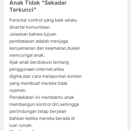
Anak Tidak “Sekadar
Terkunci”
Parental control yang baik selalu
disertai komunikasi.
Jelaskan bahwa tujuan
pembatasan adalah menjaga
kenyamanan dan keamanan,bukan
mencurigai anak.
Ajak anak berdiskusi tentang
penggunaan internet,etika
digital,dan cara melaporkan konten
yang membuat mereka tidak
nyaman.
Pendekatan ini membantu anak
membangun kontrol diri,sehingga
perlindungan tetap berjalan
bahkan ketika mereka berada di
luar rumah.