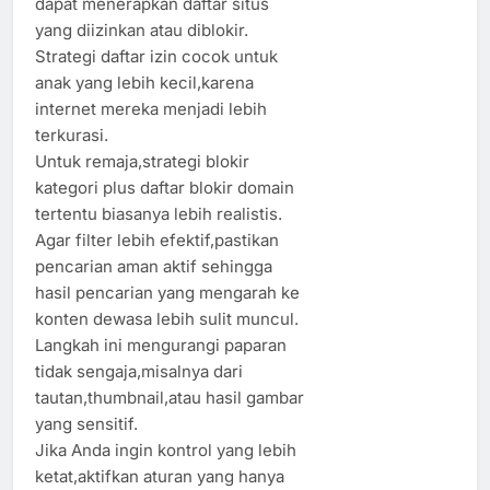
dapat menerapkan daftar situs
yang diizinkan atau diblokir.
Strategi daftar izin cocok untuk
anak yang lebih kecil,karena
internet mereka menjadi lebih
terkurasi.
Untuk remaja,strategi blokir
kategori plus daftar blokir domain
tertentu biasanya lebih realistis.
Agar filter lebih efektif,pastikan
pencarian aman aktif sehingga
hasil pencarian yang mengarah ke
konten dewasa lebih sulit muncul.
Langkah ini mengurangi paparan
tidak sengaja,misalnya dari
tautan,thumbnail,atau hasil gambar
yang sensitif.
Jika Anda ingin kontrol yang lebih
ketat,aktifkan aturan yang hanya