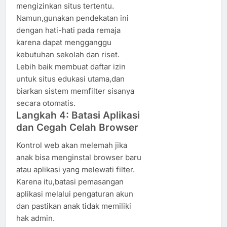
mengizinkan situs tertentu.
Namun,gunakan pendekatan ini
dengan hati-hati pada remaja
karena dapat mengganggu
kebutuhan sekolah dan riset.
Lebih baik membuat daftar izin
untuk situs edukasi utama,dan
biarkan sistem memfilter sisanya
secara otomatis.
Langkah 4: Batasi Aplikasi
dan Cegah Celah Browser
Kontrol web akan melemah jika
anak bisa menginstal browser baru
atau aplikasi yang melewati filter.
Karena itu,batasi pemasangan
aplikasi melalui pengaturan akun
dan pastikan anak tidak memiliki
hak admin.