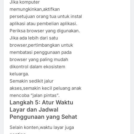
Jika komputer
memungkinkan,aktifkan
persetujuan orang tua untuk instal
aplikasi atau pembelian aplikasi.
Periksa browser yang digunakan.
Jika ada lebih dari satu
browser,pertimbangkan untuk
membatasi penggunaan pada
browser yang paling mudah
dikontrol dalam ekosistem
keluarga.
Semakin sedikit jalur
akses,semakin kecil peluang anak
mencoba “jalan pintas”.
Langkah 5: Atur Waktu
Layar dan Jadwal
Penggunaan yang Sehat
Selain konten,waktu layar juga