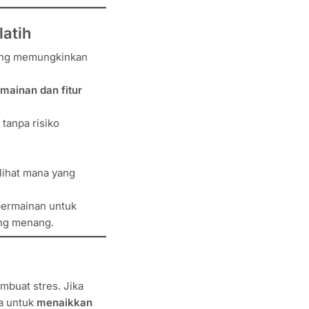
atih
ang memungkinkan
mainan dan fitur
tanpa risiko
ihat mana yang
 permainan untuk
ng menang.
buat stres. Jika
da untuk
menaikkan