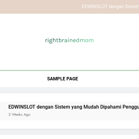
EDWINSLOT dengan Sistem
LEBAH4D dengan Sistem
KAYA787 sebagai Pilihan Pl
LEBAH4D untuk Mendukung Aktivitas Digital y
ht Brained Mom
EDWINSLOT dengan Sistem
ps Parenting, Kreatifitas, Dan Inspirasi Hidup Dari Right Brai
LEBAH4D dengan Sistem
SAMPLE PAGE
KAYA787 sebagai Pilihan Pl
OT dengan Sistem yang Mudah Dipahami Pengguna Baru
go