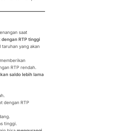
menangan saat
t dengan RTP tinggi
al taruhan yang akan
i memberikan
engan RTP rendah.
an saldo lebih lama
ah.
lot dengan RTP
dang.
s tinggi.
ain bisa
mengurangi