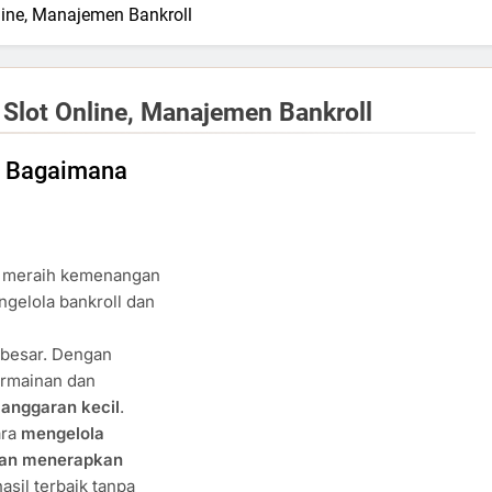
nline, Manajemen Bankroll
, Slot Online, Manajemen Bankroll
: Bagaimana
ap meraih kemenangan
ngelola bankroll dan
 besar. Dengan
ermainan dan
anggaran kecil
.
ara
mengelola
 dan menerapkan
sil terbaik tanpa