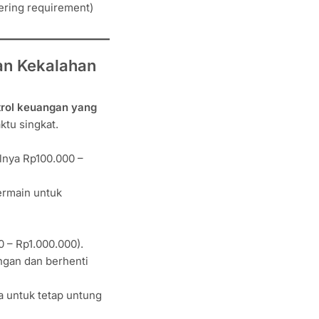
ering requirement)
an Kekalahan
trol keuangan yang
ktu singkat.
lnya Rp100.000 –
ermain untuk
 – Rp1.000.000).
ngan dan berhenti
a untuk tetap untung