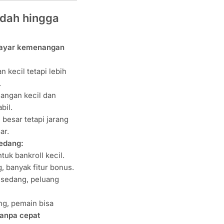
endah hingga
bayar kemenangan
kecil tetapi lebih
.
ngan kecil dan
bil.
esar tetapi jarang
ar.
Sedang:
tuk bankroll kecil.
g, banyak fitur bonus.
s sedang, peluang
ng, pemain bisa
anpa cepat