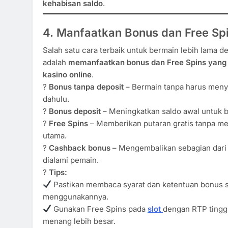
kehabisan saldo
.
4. Manfaatkan Bonus dan Free Sp
Salah satu cara terbaik untuk bermain lebih lama d
adalah
memanfaatkan bonus dan Free Spins yang 
kasino online
.
?
Bonus tanpa deposit
– Bermain tanpa harus menye
dahulu.
?
Bonus deposit
– Meningkatkan saldo awal untuk b
?
Free Spins
– Memberikan putaran gratis tanpa me
utama.
?
Cashback bonus
– Mengembalikan sebagian dari
dialami pemain.
?
Tips:
Pastikan membaca syarat dan ketentuan bonus 
menggunakannya.
Gunakan Free Spins pada
slot
dengan RTP tingg
menang lebih besar.