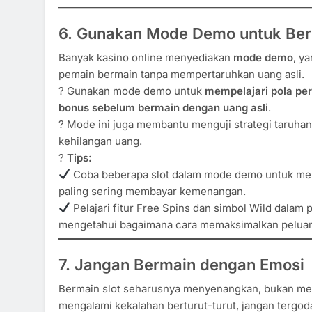
6. Gunakan Mode Demo untuk Berl
Banyak kasino online menyediakan
mode demo
, y
pemain bermain tanpa mempertaruhkan uang asli.
? Gunakan mode demo untuk
mempelajari pola per
bonus sebelum bermain dengan uang asli
.
? Mode ini juga membantu menguji strategi taruhan 
kehilangan uang.
?
Tips:
Coba beberapa slot dalam mode demo untuk mel
paling sering membayar kemenangan.
Pelajari fitur Free Spins dan simbol Wild dalam
mengetahui bagaimana cara memaksimalkan pelua
7. Jangan Bermain dengan Emosi
Bermain slot seharusnya menyenangkan, bukan mem
mengalami kekalahan berturut-turut, jangan tergo