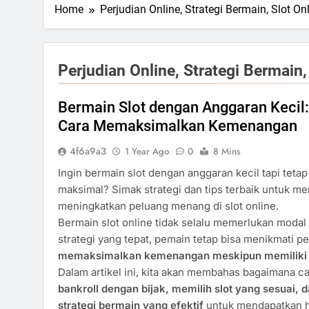
Home
Perjudian Online, Strategi Bermain, Slot O
Perjudian Online, Strategi Bermain
Bermain Slot dengan Anggaran Kecil
Cara Memaksimalkan Kemenangan
4f6a9a3
1 Year Ago
0
8 Mins
Ingin bermain slot dengan anggaran kecil tapi tet
maksimal? Simak strategi dan tips terbaik untuk me
meningkatkan peluang menang di slot online.
Bermain slot online tidak selalu memerlukan modal
strategi yang tepat, pemain tetap bisa menikmati p
memaksimalkan kemenangan meskipun memiliki 
Dalam artikel ini, kita akan membahas bagaimana c
bankroll dengan bijak, memilih slot yang sesuai,
strategi bermain yang efektif
untuk mendapatkan ha