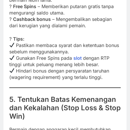
?
Free Spins
– Memberikan putaran gratis tanpa
mengurangi saldo utama.
?
Cashback bonus
– Mengembalikan sebagian
dari kerugian yang dialami pemain.
?
Tips:
Pastikan membaca syarat dan ketentuan bonus
sebelum menggunakannya.
Gunakan Free Spins pada
slot
dengan RTP
tinggi untuk peluang menang lebih besar.
Hindari bonus dengan persyaratan taruhan
(wagering requirement) yang terlalu tinggi.
5. Tentukan Batas Kemenangan
dan Kekalahan (Stop Loss & Stop
Win)
Bermain dengan anggaran kecil membutuhkan