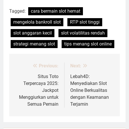
Tagged:
cara bermain slot hemat
mengelola bankroll slot
RTP slot tinggi
slot anggaran kecil
slot volatilitas rendah
strategi menang slot
tips menang slot online
Previous:
Next:
Post
navigation
Situs Toto
Lebah4D:
Terpercaya 2025:
Menyediakan Slot
Jackpot
Online Berkualitas
Menggiurkan untuk
dengan Keamanan
Semua Pemain
Terjamin