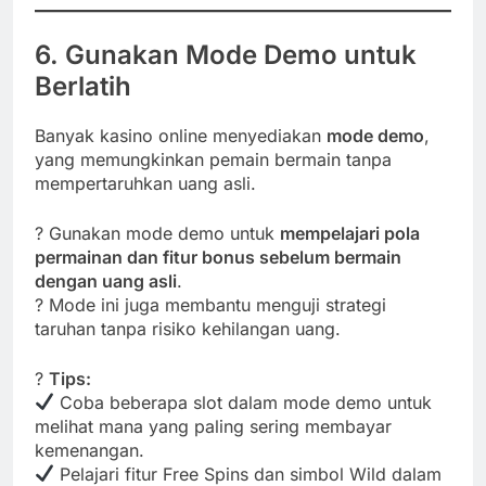
6. Gunakan Mode Demo untuk
Berlatih
Banyak kasino online menyediakan
mode demo
,
yang memungkinkan pemain bermain tanpa
mempertaruhkan uang asli.
? Gunakan mode demo untuk
mempelajari pola
permainan dan fitur bonus sebelum bermain
dengan uang asli
.
? Mode ini juga membantu menguji strategi
taruhan tanpa risiko kehilangan uang.
?
Tips:
Coba beberapa slot dalam mode demo untuk
melihat mana yang paling sering membayar
kemenangan.
Pelajari fitur Free Spins dan simbol Wild dalam