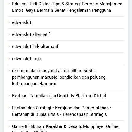
Edukasi Judi Online Tips & Strategi Bermain Manajemen
Emosi Gaya Bermain Sehat Pengalaman Pengguna
edwinslot
edwinslot alternatif
edwinslot link alternatif
edwinslot login
ekonomi dan masyarakat, mobilitas sosial,
pembangunan manusia, pendidikan dan peluang,
ketimpangan ekonomi
Evaluasi Tampilan dan Usability Platform Digital
Fantasi dan Strategi • Kerajaan dan Pemerintahan •
Bertahan di Dunia Krisis • Perencanaan Strategis
Game & Hiburan, Karakter & Desain, Multiplayer Online,