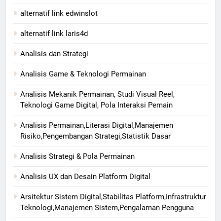
alternatif link edwinslot
alternatif link laris4d
Analisis dan Strategi
Analisis Game & Teknologi Permainan
Analisis Mekanik Permainan, Studi Visual Reel,
Teknologi Game Digital, Pola Interaksi Pemain
Analisis Permainan,Literasi Digital,Manajemen
Risiko,Pengembangan Strategi,Statistik Dasar
Analisis Strategi & Pola Permainan
Analisis UX dan Desain Platform Digital
Arsitektur Sistem Digital,Stabilitas Platform,Infrastruktur
Teknologi,Manajemen Sistem,Pengalaman Pengguna