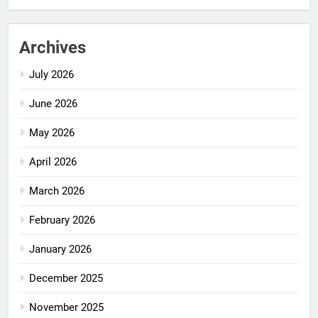
Archives
July 2026
June 2026
May 2026
April 2026
March 2026
February 2026
January 2026
December 2025
November 2025