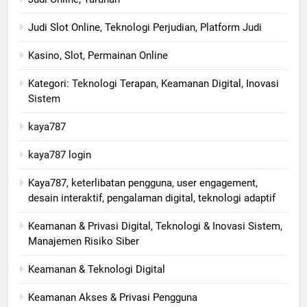
Judi Slot Online, Teknologi Perjudian, Platform Judi
Kasino, Slot, Permainan Online
Kategori: Teknologi Terapan, Keamanan Digital, Inovasi
Sistem
kaya787
kaya787 login
Kaya787, keterlibatan pengguna, user engagement,
desain interaktif, pengalaman digital, teknologi adaptif
Keamanan & Privasi Digital, Teknologi & Inovasi Sistem,
Manajemen Risiko Siber
Keamanan & Teknologi Digital
Keamanan Akses & Privasi Pengguna