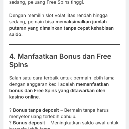
sedang, peluang Free Spins tinggi.
Dengan memilih slot volatilitas rendah hingga
sedang, pemain bisa
memaksimalkan jumlah
putaran yang dimainkan tanpa cepat kehabisan
saldo
.
4. Manfaatkan Bonus dan Free
Spins
Salah satu cara terbaik untuk bermain lebih lama
dengan anggaran kecil adalah
memanfaatkan
bonus dan Free Spins yang ditawarkan oleh
kasino online
.
?
Bonus tanpa deposit
– Bermain tanpa harus
menyetor uang terlebih dahulu.
?
Bonus deposit
– Meningkatkan saldo awal untuk
bermain lebih lama.