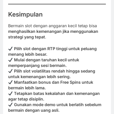
Kesimpulan
Bermain slot dengan anggaran kecil tetap bisa
menghasilkan kemenangan jika menggunakan
strategi yang tepat
.
Pilih slot dengan RTP tinggi untuk peluang
menang lebih besar.
Mulai dengan taruhan kecil untuk
memperpanjang sesi bermain.
Pilih slot volatilitas rendah hingga sedang
untuk kemenangan lebih sering.
Manfaatkan bonus dan Free Spins untuk
bermain lebih lama.
Tetapkan batas kekalahan dan kemenangan
agar tetap disiplin.
Gunakan mode demo untuk berlatih sebelum
bermain dengan uang asli.