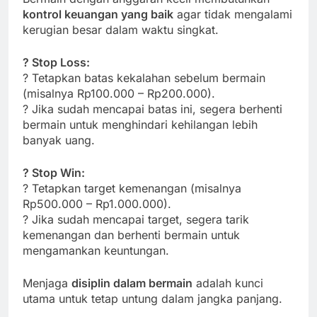
kontrol keuangan yang baik
agar tidak mengalami
kerugian besar dalam waktu singkat.
? Stop Loss:
? Tetapkan batas kekalahan sebelum bermain
(misalnya Rp100.000 – Rp200.000).
? Jika sudah mencapai batas ini, segera berhenti
bermain untuk menghindari kehilangan lebih
banyak uang.
? Stop Win:
? Tetapkan target kemenangan (misalnya
Rp500.000 – Rp1.000.000).
? Jika sudah mencapai target, segera tarik
kemenangan dan berhenti bermain untuk
mengamankan keuntungan.
Menjaga
disiplin dalam bermain
adalah kunci
utama untuk tetap untung dalam jangka panjang.