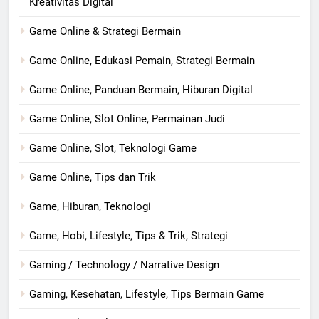
Kreativitas Digital
Game Online & Strategi Bermain
Game Online, Edukasi Pemain, Strategi Bermain
Game Online, Panduan Bermain, Hiburan Digital
Game Online, Slot Online, Permainan Judi
Game Online, Slot, Teknologi Game
Game Online, Tips dan Trik
Game, Hiburan, Teknologi
Game, Hobi, Lifestyle, Tips & Trik, Strategi
Gaming / Technology / Narrative Design
Gaming, Kesehatan, Lifestyle, Tips Bermain Game