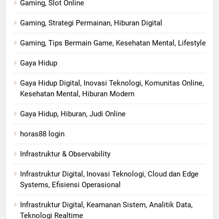
Gaming, Slot Online
Gaming, Strategi Permainan, Hiburan Digital
Gaming, Tips Bermain Game, Kesehatan Mental, Lifestyle
Gaya Hidup
Gaya Hidup Digital, Inovasi Teknologi, Komunitas Online,
Kesehatan Mental, Hiburan Modern
Gaya Hidup, Hiburan, Judi Online
horas88 login
Infrastruktur & Observability
Infrastruktur Digital, Inovasi Teknologi, Cloud dan Edge
Systems, Efisiensi Operasional
Infrastruktur Digital, Keamanan Sistem, Analitik Data,
Teknologi Realtime