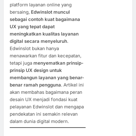
platform layanan online yang
bersaing,
Edwinslot muncul
sebagai contoh kuat bagaimana
UX yang tepat dapat
meningkatkan kualitas layanan
digital secara menyeluruh
.
Edwinslot bukan hanya
menawarkan fitur dan kecepatan,
tetapi juga
menyematkan prinsip-
prinsip UX design untuk
membangun layanan yang benar-
benar ramah pengguna
. Artikel ini
akan membahas bagaimana peran
desain UX menjadi fondasi kuat
pelayanan Edwinslot dan mengapa
pendekatan ini semakin relevan
dalam dunia digital modern.