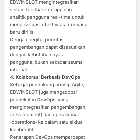
EDWINSLOT mengintegrasikan
sistem feedback in-app dan
analitik pengguna real-time untuk
mengevaluasi efektivitas fitur yang
baru dirilis.
Dengan begitu, prioritas
pengembangan dapat disesuaikan
dengan kebutuhan nyata
pengguna, bukan sekadar asumsi
internal.
4. Kolaborasi Berbasis DevOps
Sebagai pendukung prinsip Agile,
EDWINSLOT juga mengadopsi
pendekatan
DevOps
, yang
mengintegrasikan pengembangan
(development) dan operasional
(operations) ke dalam satu siklus
kolaboratif.
Penerapan DevOps mempercepat