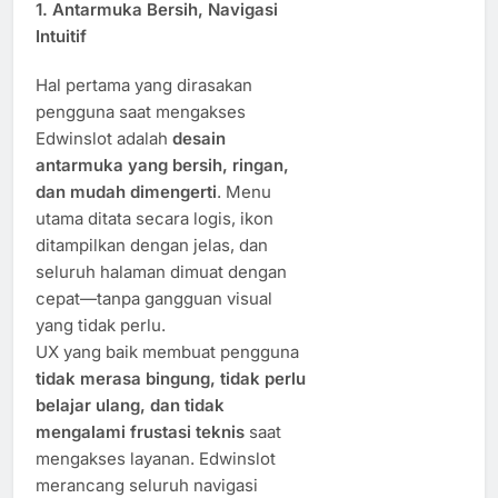
1. Antarmuka Bersih, Navigasi
Intuitif
Hal pertama yang dirasakan
pengguna saat mengakses
Edwinslot adalah
desain
antarmuka yang bersih, ringan,
dan mudah dimengerti
. Menu
utama ditata secara logis, ikon
ditampilkan dengan jelas, dan
seluruh halaman dimuat dengan
cepat—tanpa gangguan visual
yang tidak perlu.
UX yang baik membuat pengguna
tidak merasa bingung, tidak perlu
belajar ulang, dan tidak
mengalami frustasi teknis
saat
mengakses layanan. Edwinslot
merancang seluruh navigasi