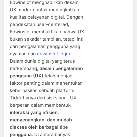
Edwinslot menghadirkan desain
UX modern untuk meningkatkan
kualitas pelayanan digital. Dengan
pendekatan user-centered,
Edwinslot membuktikan bahwa UX
bukan sekadar tampilan, tetapi inti
dari pengalaman pengguna yang
nyaman dan
edwinslot login
.
Dalam dunia digital yang terus
berkembang,
desain pengalaman
pengguna (UX)
telah menjadi
faktor penting dalam menentukan
keberhasilan sebuah platform.
Tidak hanya dari sisi visual, UX
berperan dalam membentuk
interaksi yang efisien,
menyenangkan, dan mudah
diakses oleh berbagai tipe
pengguna
. Di antara banyak