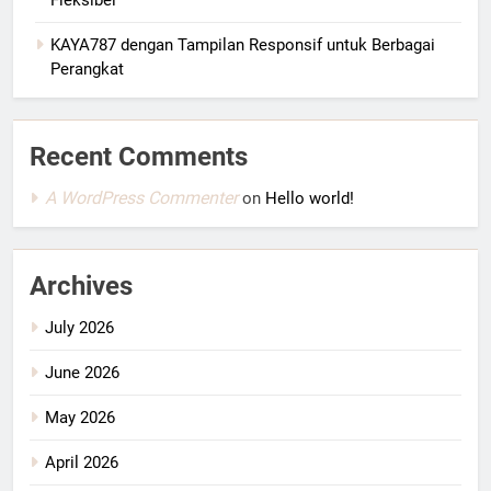
KAYA787 dengan Tampilan Responsif untuk Berbagai
Perangkat
Recent Comments
A WordPress Commenter
on
Hello world!
Archives
July 2026
June 2026
May 2026
April 2026