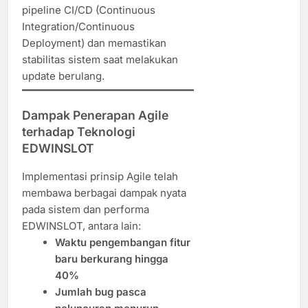
pipeline CI/CD (Continuous
Integration/Continuous
Deployment) dan memastikan
stabilitas sistem saat melakukan
update berulang.
Dampak Penerapan Agile
terhadap Teknologi
EDWINSLOT
Implementasi prinsip Agile telah
membawa berbagai dampak nyata
pada sistem dan performa
EDWINSLOT, antara lain:
Waktu pengembangan fitur
baru berkurang hingga
40%
Jumlah bug pasca