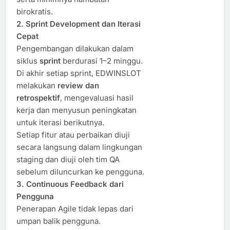
birokratis.
2. Sprint Development dan Iterasi
Cepat
Pengembangan dilakukan dalam
siklus
sprint
berdurasi 1–2 minggu.
Di akhir setiap sprint, EDWINSLOT
melakukan
review dan
retrospektif
, mengevaluasi hasil
kerja dan menyusun peningkatan
untuk iterasi berikutnya.
Setiap fitur atau perbaikan diuji
secara langsung dalam lingkungan
staging dan diuji oleh tim QA
sebelum diluncurkan ke pengguna.
3. Continuous Feedback dari
Pengguna
Penerapan Agile tidak lepas dari
umpan balik pengguna.