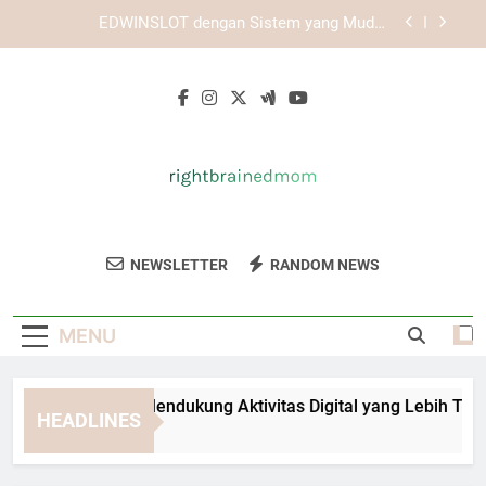
Skip
LEBAH4D dengan Sistem yang Mudah Dipahami
to
Pengguna Baru
content
KAYA787 sebagai Pilihan Platform Digital dengan
Akses Fleksibel
LEBAH4D untuk Mendukung Aktivitas Digital yang
Lebih Terorganisir dan Terkendali
EDWINSLOT dengan Sistem yang Mudah
Dipahami Pengguna Baru
LEBAH4D dengan Sistem yang Mudah Dipahami
Pengguna Baru
Right Brained
Temukan Tips Parenting, Kreatifitas, Dan
KAYA787 sebagai Pilihan Platform Digital dengan
NEWSLETTER
RANDOM NEWS
Mom
Akses Fleksibel
Inspirasi Hidup Dari Right Brained Mom.
Sumber Inspirasi Untuk Para Ibu.
MENU
BAH4D untuk Mendukung Aktivitas Digital yang Lebih Terorgan
HEADLINES
Weeks Ago