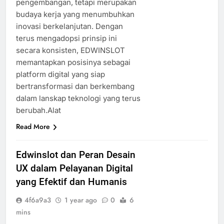
pengembangan, tetapi merupakan
budaya kerja yang menumbuhkan
inovasi berkelanjutan. Dengan
terus mengadopsi prinsip ini
secara konsisten, EDWINSLOT
memantapkan posisinya sebagai
platform digital yang siap
bertransformasi dan berkembang
dalam lanskap teknologi yang terus
berubah.Alat
Read More
Edwinslot dan Peran Desain
UX dalam Pelayanan Digital
yang Efektif dan Humanis
4f6a9a3
1 year ago
0
6
mins