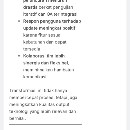
peluncuran menurun
drastis
berkat pengujian
iteratif dan QA terintegrasi
Respon pengguna terhadap
update meningkat positif
karena fitur sesuai
kebutuhan dan cepat
tersedia
Kolaborasi tim lebih
sinergis dan fleksibel
,
meminimalkan hambatan
komunikasi
Transformasi ini tidak hanya
mempercepat proses, tetapi juga
meningkatkan kualitas output
teknologi yang lebih relevan dan
bernilai.