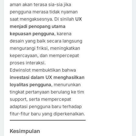
aman akan terasa sia-sia jika
pengguna merasa tidak nyaman
saat mengaksesnya. Di sinilah
UX
menjadi penopang utama
kepuasan pengguna
, karena
desain yang baik secara langsung
mengurangi friksi, meningkatkan
kepercayaan, dan mempercepat
proses interaksi.
Edwinslot membuktikan bahwa
investasi dalam UX menghasilkan
loyalitas pengguna
, menurunkan
tingkat pertanyaan berulang ke tim
support, serta mempercepat
adaptasi pengguna baru terhadap
fitur-fitur baru yang diperkenalkan.
Kesimpulan