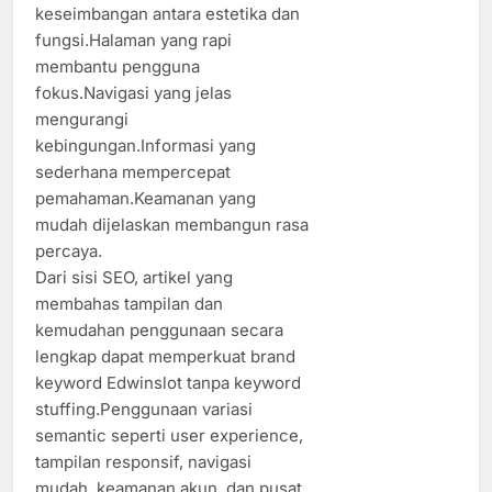
keseimbangan antara estetika dan
fungsi.Halaman yang rapi
membantu pengguna
fokus.Navigasi yang jelas
mengurangi
kebingungan.Informasi yang
sederhana mempercepat
pemahaman.Keamanan yang
mudah dijelaskan membangun rasa
percaya.
Dari sisi SEO, artikel yang
membahas tampilan dan
kemudahan penggunaan secara
lengkap dapat memperkuat brand
keyword Edwinslot tanpa keyword
stuffing.Penggunaan variasi
semantic seperti user experience,
tampilan responsif, navigasi
mudah, keamanan akun, dan pusat