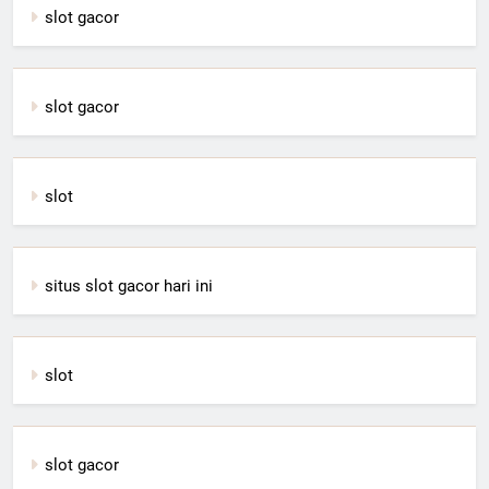
slot gacor
slot gacor
slot
situs slot gacor hari ini
slot
slot gacor