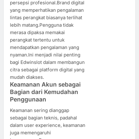
persepsi profesional.Brand digital
yang memperhatikan pengalaman
lintas perangkat biasanya terlihat
lebih matang.Pengguna tidak
merasa dipaksa memakai
perangkat tertentu untuk
mendapatkan pengalaman yang
nyaman.Ini menjadi nilai penting
bagi Edwinslot dalam membangun
citra sebagai platform digital yang
mudah diakses.
Keamanan Akun sebagai
Bagian dari Kemudahan
Penggunaan
Keamanan sering dianggap
sebagai bagian teknis, padahal
dalam user experience, keamanan
juga memengaruhi