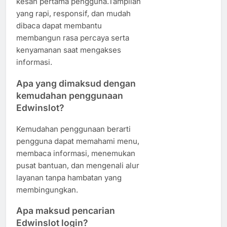
kesan pertama pengguna.Tampilan
yang rapi, responsif, dan mudah
dibaca dapat membantu
membangun rasa percaya serta
kenyamanan saat mengakses
informasi.
Apa yang dimaksud dengan
kemudahan penggunaan
Edwinslot?
Kemudahan penggunaan berarti
pengguna dapat memahami menu,
membaca informasi, menemukan
pusat bantuan, dan mengenali alur
layanan tanpa hambatan yang
membingungkan.
Apa maksud pencarian
Edwinslot login?