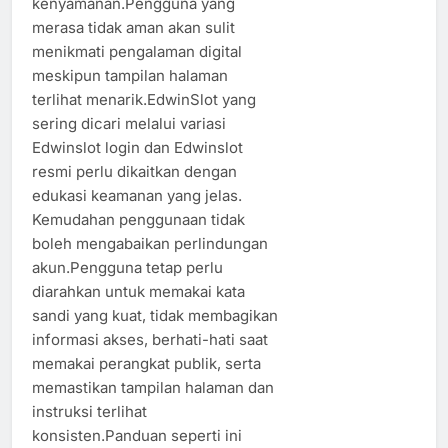
kenyamanan.Pengguna yang
merasa tidak aman akan sulit
menikmati pengalaman digital
meskipun tampilan halaman
terlihat menarik.EdwinSlot yang
sering dicari melalui variasi
Edwinslot login dan Edwinslot
resmi perlu dikaitkan dengan
edukasi keamanan yang jelas.
Kemudahan penggunaan tidak
boleh mengabaikan perlindungan
akun.Pengguna tetap perlu
diarahkan untuk memakai kata
sandi yang kuat, tidak membagikan
informasi akses, berhati-hati saat
memakai perangkat publik, serta
memastikan tampilan halaman dan
instruksi terlihat
konsisten.Panduan seperti ini