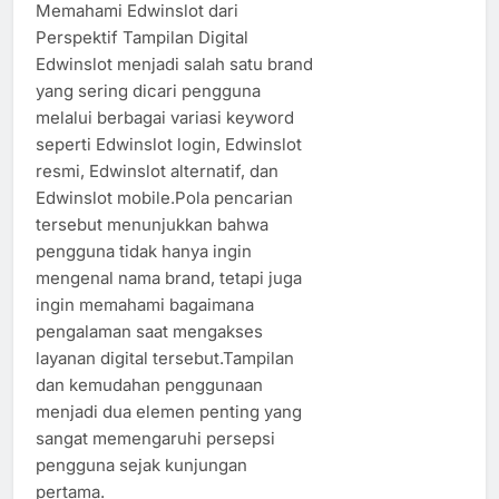
Memahami Edwinslot dari
Perspektif Tampilan Digital
Edwinslot menjadi salah satu brand
yang sering dicari pengguna
melalui berbagai variasi keyword
seperti Edwinslot login, Edwinslot
resmi, Edwinslot alternatif, dan
Edwinslot mobile.Pola pencarian
tersebut menunjukkan bahwa
pengguna tidak hanya ingin
mengenal nama brand, tetapi juga
ingin memahami bagaimana
pengalaman saat mengakses
layanan digital tersebut.Tampilan
dan kemudahan penggunaan
menjadi dua elemen penting yang
sangat memengaruhi persepsi
pengguna sejak kunjungan
pertama.