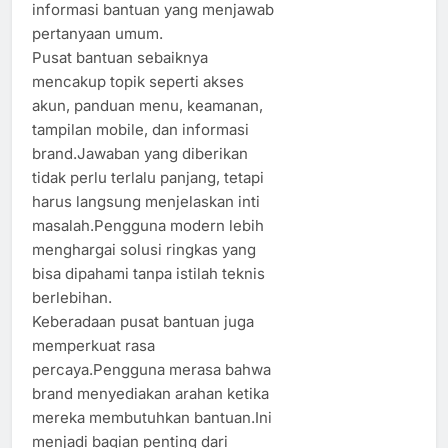
informasi bantuan yang menjawab
pertanyaan umum.
Pusat bantuan sebaiknya
mencakup topik seperti akses
akun, panduan menu, keamanan,
tampilan mobile, dan informasi
brand.Jawaban yang diberikan
tidak perlu terlalu panjang, tetapi
harus langsung menjelaskan inti
masalah.Pengguna modern lebih
menghargai solusi ringkas yang
bisa dipahami tanpa istilah teknis
berlebihan.
Keberadaan pusat bantuan juga
memperkuat rasa
percaya.Pengguna merasa bahwa
brand menyediakan arahan ketika
mereka membutuhkan bantuan.Ini
menjadi bagian penting dari