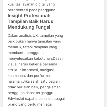
kualitas layanan digital yang
berorientasi pada pengguna.
Insight Profesional:
Tampilan Baik Harus
Mendukung Fungsi
Dalam analisis UX, tampilan yang
baik bukan hanya tampilan yang
menarik, tetapi tampilan yang
membantu pengguna
menyelesaikan kebutuhan.Desain
visual harus bekerja bersama
struktur informasi, navigasi,
keamanan, dan performa
halaman.Jika salah satu bagian
tidak berjalan baik, pengalaman
pengguna dapat terganggu.
Edwinslot dapat dipahami sebagai
brand yang perlu menjaga