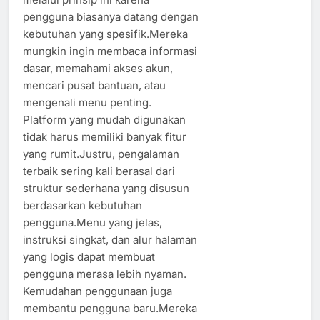
pengguna biasanya datang dengan
kebutuhan yang spesifik.Mereka
mungkin ingin membaca informasi
dasar, memahami akses akun,
mencari pusat bantuan, atau
mengenali menu penting.
Platform yang mudah digunakan
tidak harus memiliki banyak fitur
yang rumit.Justru, pengalaman
terbaik sering kali berasal dari
struktur sederhana yang disusun
berdasarkan kebutuhan
pengguna.Menu yang jelas,
instruksi singkat, dan alur halaman
yang logis dapat membuat
pengguna merasa lebih nyaman.
Kemudahan penggunaan juga
membantu pengguna baru.Mereka