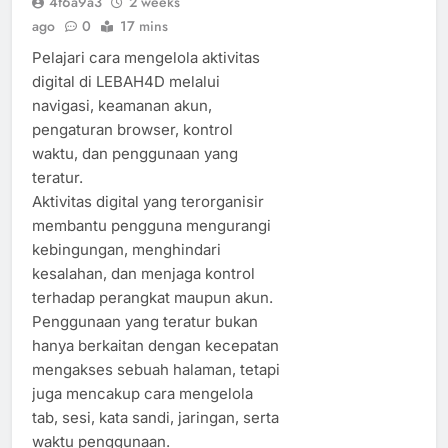
4f6a9a3
2 weeks
ago
0
17 mins
Pelajari cara mengelola aktivitas
digital di LEBAH4D melalui
navigasi, keamanan akun,
pengaturan browser, kontrol
waktu, dan penggunaan yang
teratur.
Aktivitas digital yang terorganisir
membantu pengguna mengurangi
kebingungan, menghindari
kesalahan, dan menjaga kontrol
terhadap perangkat maupun akun.
Penggunaan yang teratur bukan
hanya berkaitan dengan kecepatan
mengakses sebuah halaman, tetapi
juga mencakup cara mengelola
tab, sesi, kata sandi, jaringan, serta
waktu penggunaan.