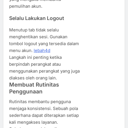
pemulihan akun.
Selalu Lakukan Logout
Menutup tab tidak selalu
menghentikan sesi. Gunakan
tombol logout yang tersedia dalam
menu akun.
lebah4d
Langkah ini penting ketika
berpindah perangkat atau
menggunakan perangkat yang juga
diakses oleh orang lain.
Membuat Rutinitas
Penggunaan
Rutinitas membantu pengguna
menjaga konsistensi. Sebuah pola
sederhana dapat diterapkan setiap
kali mengakses layanan.