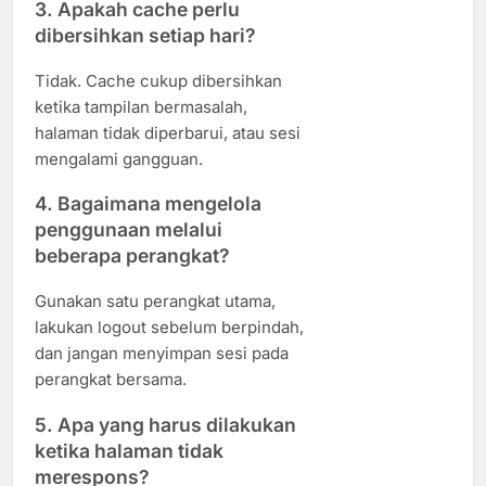
3. Apakah cache perlu
dibersihkan setiap hari?
Tidak. Cache cukup dibersihkan
ketika tampilan bermasalah,
halaman tidak diperbarui, atau sesi
mengalami gangguan.
4. Bagaimana mengelola
penggunaan melalui
beberapa perangkat?
Gunakan satu perangkat utama,
lakukan logout sebelum berpindah,
dan jangan menyimpan sesi pada
perangkat bersama.
5. Apa yang harus dilakukan
ketika halaman tidak
merespons?