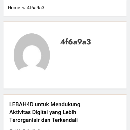
Home
4f6a9a3
4f6a9a3
LEBAH4D untuk Mendukung
Aktivitas Digital yang Lebih
Terorganisir dan Terkendali