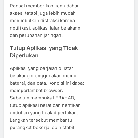
Ponsel memberikan kemudahan
akses, tetapi juga lebih mudah
menimbulkan distraksi karena
notifikasi, aplikasi latar belakang,
dan perubahan jaringan.
Tutup Aplikasi yang Tidak
Diperlukan
Aplikasi yang berjalan di latar
belakang menggunakan memori,
baterai, dan data. Kondisi ini dapat
memperlambat browser.
Sebelum membuka LEBAH4D,
tutup aplikasi berat dan hentikan
unduhan yang tidak diperlukan.
Langkah tersebut membantu
perangkat bekerja lebih stabil.