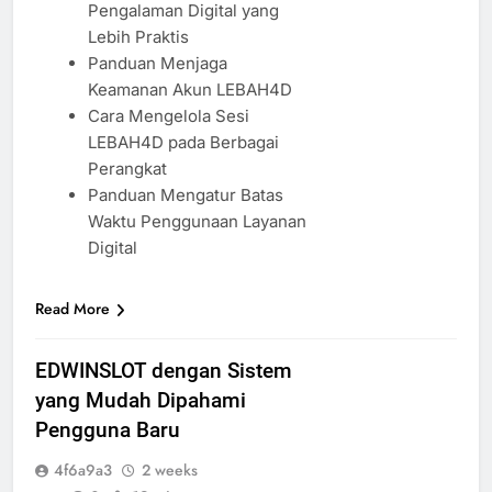
Pengalaman Digital yang
Lebih Praktis
Panduan Menjaga
Keamanan Akun LEBAH4D
Cara Mengelola Sesi
LEBAH4D pada Berbagai
Perangkat
Panduan Mengatur Batas
Waktu Penggunaan Layanan
Digital
Read More
EDWINSLOT dengan Sistem
yang Mudah Dipahami
Pengguna Baru
4f6a9a3
2 weeks