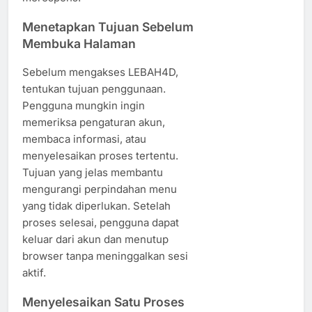
Menetapkan Tujuan Sebelum
Membuka Halaman
Sebelum mengakses LEBAH4D,
tentukan tujuan penggunaan.
Pengguna mungkin ingin
memeriksa pengaturan akun,
membaca informasi, atau
menyelesaikan proses tertentu.
Tujuan yang jelas membantu
mengurangi perpindahan menu
yang tidak diperlukan. Setelah
proses selesai, pengguna dapat
keluar dari akun dan menutup
browser tanpa meninggalkan sesi
aktif.
Menyelesaikan Satu Proses