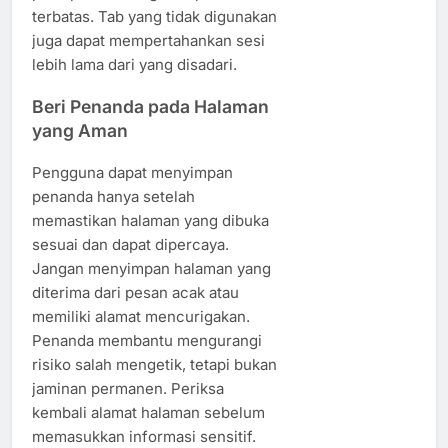
terbatas. Tab yang tidak digunakan
juga dapat mempertahankan sesi
lebih lama dari yang disadari.
Beri Penanda pada Halaman
yang Aman
Pengguna dapat menyimpan
penanda hanya setelah
memastikan halaman yang dibuka
sesuai dan dapat dipercaya.
Jangan menyimpan halaman yang
diterima dari pesan acak atau
memiliki alamat mencurigakan.
Penanda membantu mengurangi
risiko salah mengetik, tetapi bukan
jaminan permanen. Periksa
kembali alamat halaman sebelum
memasukkan informasi sensitif.