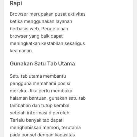
Rapi
Browser merupakan pusat aktivitas
ketika menggunakan layanan
berbasis web. Pengelolaan
browser yang baik dapat
meningkatkan kestabilan sekaligus
keamanan.
Gunakan Satu Tab Utama
Satu tab utama membantu
pengguna memahami posisi
mereka. Jika perlu membuka
halaman bantuan, gunakan satu tab
tambahan dan tutup kembali
setelah informasi diperoleh.
Terlalu banyak tab dapat
menghabiskan memori, terutama
pada ponsel dengan kapasitas