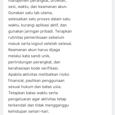
manajemen perangkat, browser,
sesi, waktu, dan keamanan akun.
Gunakan satu tab utama,
selesaikan satu proses dalam satu
waktu, kurangi aplikasi aktif, dan
gunakan jaringan pribadi. Terapkan
rutinitas pemeriksaan sebelum
masuk serta logout setelah selesai.
Keamanan akun harus dijaga
melalui kata sandi unik,
perlindungan perangkat, dan
kerahasiaan kode verifikasi.
Apabila aktivitas melibatkan risiko
finansial, pastikan penggunaan
sesuai hukum dan batas usia.
Tetapkan batas waktu serta
pengeluaran agar aktivitas tetap
terkendali dan tidak mengganggu
kehidupan sehari-hari.