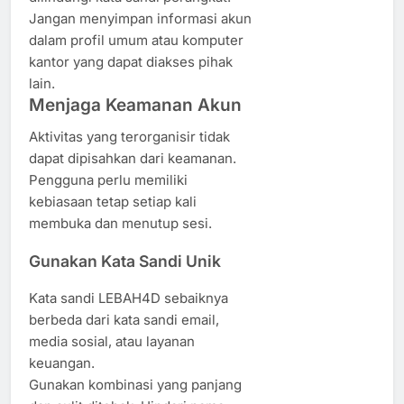
Jangan menyimpan informasi akun
dalam profil umum atau komputer
kantor yang dapat diakses pihak
lain.
Menjaga Keamanan Akun
Aktivitas yang terorganisir tidak
dapat dipisahkan dari keamanan.
Pengguna perlu memiliki
kebiasaan tetap setiap kali
membuka dan menutup sesi.
Gunakan Kata Sandi Unik
Kata sandi LEBAH4D sebaiknya
berbeda dari kata sandi email,
media sosial, atau layanan
keuangan.
Gunakan kombinasi yang panjang