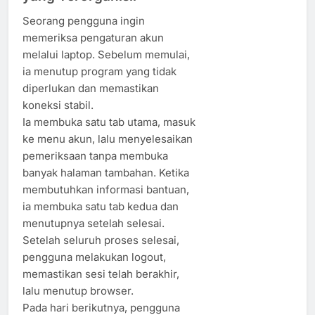
Seorang pengguna ingin
memeriksa pengaturan akun
melalui laptop. Sebelum memulai,
ia menutup program yang tidak
diperlukan dan memastikan
koneksi stabil.
Ia membuka satu tab utama, masuk
ke menu akun, lalu menyelesaikan
pemeriksaan tanpa membuka
banyak halaman tambahan. Ketika
membutuhkan informasi bantuan,
ia membuka satu tab kedua dan
menutupnya setelah selesai.
Setelah seluruh proses selesai,
pengguna melakukan logout,
memastikan sesi telah berakhir,
lalu menutup browser.
Pada hari berikutnya, pengguna