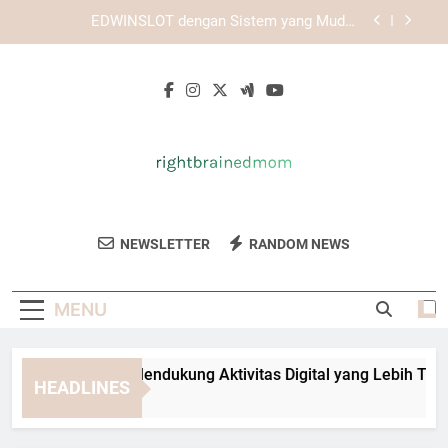
Skip
LEBAH4D dengan Sistem yang Mudah Dipahami
to
Pengguna Baru
content
KAYA787 sebagai Pilihan Platform Digital dengan
Akses Fleksibel
LEBAH4D untuk Mendukung Aktivitas Digital yang
Lebih Terorganisir dan Terkendali
EDWINSLOT dengan Sistem yang Mudah
Dipahami Pengguna Baru
LEBAH4D dengan Sistem yang Mudah Dipahami
Pengguna Baru
Right Brained
Temukan Tips Parenting, Kreatifitas, Dan
KAYA787 sebagai Pilihan Platform Digital dengan
NEWSLETTER
RANDOM NEWS
Mom
Akses Fleksibel
Inspirasi Hidup Dari Right Brained Mom.
Sumber Inspirasi Untuk Para Ibu.
MENU
BAH4D untuk Mendukung Aktivitas Digital yang Lebih Terorgan
HEADLINES
Weeks Ago