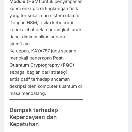
Module (HSM)
untuk penyimpanan
kunci enkripsi di lingkungan fisik
yang terisolasi dari sistem utama.
Dengan HSM, risiko kebocoran
kunci akibat celah perangkat lunak
dapat diminimalkan secara
signifikan.
Ke depan, KAYA787 juga sedang
mengkaji penerapan
Post-
Quantum Cryptography (PQC)
sebagai bagian dari strategi
antisipatif terhadap ancaman
dekripsi oleh komputer kuantum di
masa mendatang.
Dampak terhadap
Kepercayaan dan
Kepatuhan