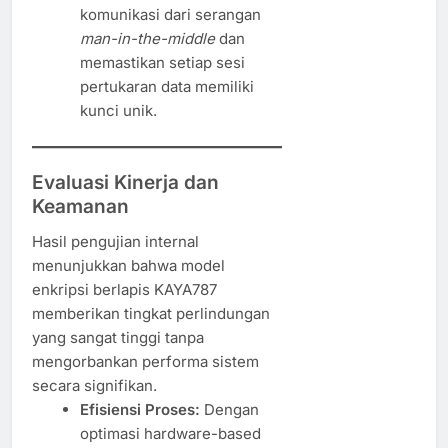
komunikasi dari serangan
man-in-the-middle
dan
memastikan setiap sesi
pertukaran data memiliki
kunci unik.
Evaluasi Kinerja dan
Keamanan
Hasil pengujian internal
menunjukkan bahwa model
enkripsi berlapis KAYA787
memberikan tingkat perlindungan
yang sangat tinggi tanpa
mengorbankan performa sistem
secara signifikan.
Efisiensi Proses:
Dengan
optimasi hardware-based