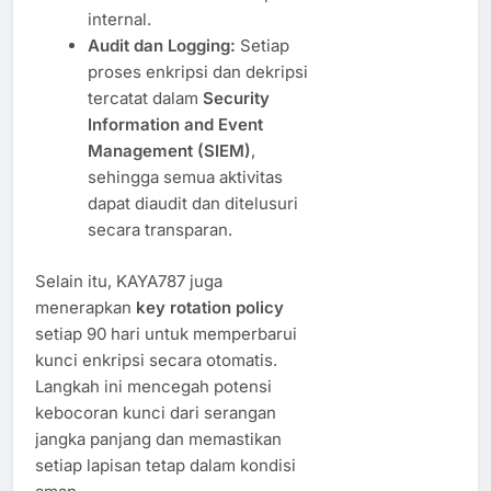
internal.
Audit dan Logging:
Setiap
proses enkripsi dan dekripsi
tercatat dalam
Security
Information and Event
Management (SIEM)
,
sehingga semua aktivitas
dapat diaudit dan ditelusuri
secara transparan.
Selain itu, KAYA787 juga
menerapkan
key rotation policy
setiap 90 hari untuk memperbarui
kunci enkripsi secara otomatis.
Langkah ini mencegah potensi
kebocoran kunci dari serangan
jangka panjang dan memastikan
setiap lapisan tetap dalam kondisi