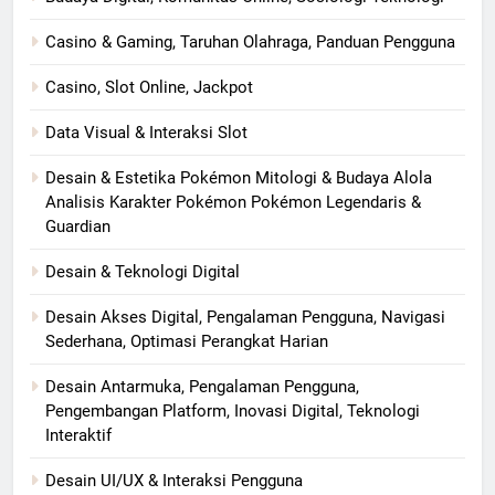
Casino & Gaming, Taruhan Olahraga, Panduan Pengguna
Casino, Slot Online, Jackpot
Data Visual & Interaksi Slot
Desain & Estetika Pokémon Mitologi & Budaya Alola
Analisis Karakter Pokémon Pokémon Legendaris &
Guardian
Desain & Teknologi Digital
Desain Akses Digital, Pengalaman Pengguna, Navigasi
Sederhana, Optimasi Perangkat Harian
Desain Antarmuka, Pengalaman Pengguna,
Pengembangan Platform, Inovasi Digital, Teknologi
Interaktif
Desain UI/UX & Interaksi Pengguna