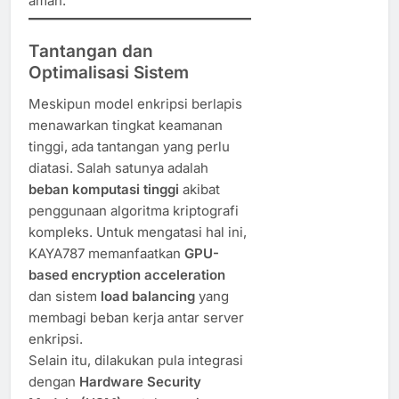
aman.
Tantangan dan
Optimalisasi Sistem
Meskipun model enkripsi berlapis
menawarkan tingkat keamanan
tinggi, ada tantangan yang perlu
diatasi. Salah satunya adalah
beban komputasi tinggi
akibat
penggunaan algoritma kriptografi
kompleks. Untuk mengatasi hal ini,
KAYA787 memanfaatkan
GPU-
based encryption acceleration
dan sistem
load balancing
yang
membagi beban kerja antar server
enkripsi.
Selain itu, dilakukan pula integrasi
dengan
Hardware Security