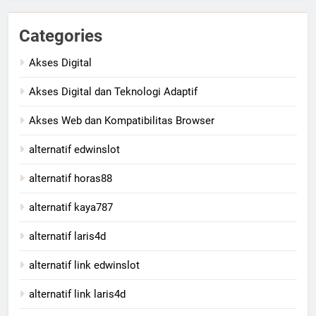
Categories
Akses Digital
Akses Digital dan Teknologi Adaptif
Akses Web dan Kompatibilitas Browser
alternatif edwinslot
alternatif horas88
alternatif kaya787
alternatif laris4d
alternatif link edwinslot
alternatif link laris4d