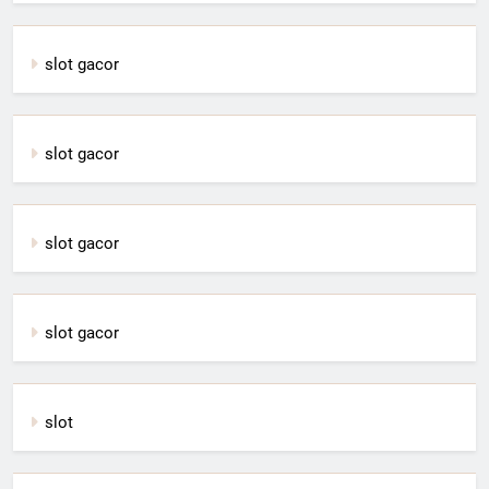
slot gacor
slot gacor
slot gacor
slot gacor
slot