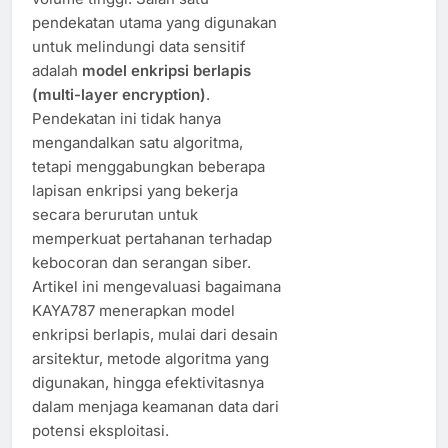
pendekatan utama yang digunakan
untuk melindungi data sensitif
adalah
model enkripsi berlapis
(multi-layer encryption)
.
Pendekatan ini tidak hanya
mengandalkan satu algoritma,
tetapi menggabungkan beberapa
lapisan enkripsi yang bekerja
secara berurutan untuk
memperkuat pertahanan terhadap
kebocoran dan serangan siber.
Artikel ini mengevaluasi bagaimana
KAYA787 menerapkan model
enkripsi berlapis, mulai dari desain
arsitektur, metode algoritma yang
digunakan, hingga efektivitasnya
dalam menjaga keamanan data dari
potensi eksploitasi.