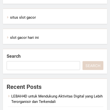
situs slot gacor
slot gacor hari ini
Search
SEARCH
Recent Posts
LEBAH4D untuk Mendukung Aktivitas Digital yang Lebih
Terorganisir dan Terkendali