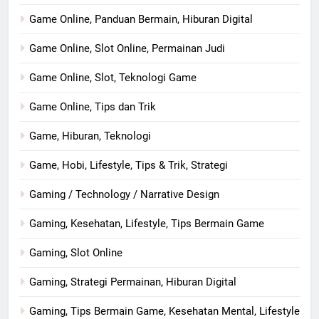
Game Online, Panduan Bermain, Hiburan Digital
Game Online, Slot Online, Permainan Judi
Game Online, Slot, Teknologi Game
Game Online, Tips dan Trik
Game, Hiburan, Teknologi
Game, Hobi, Lifestyle, Tips & Trik, Strategi
Gaming / Technology / Narrative Design
Gaming, Kesehatan, Lifestyle, Tips Bermain Game
Gaming, Slot Online
Gaming, Strategi Permainan, Hiburan Digital
Gaming, Tips Bermain Game, Kesehatan Mental, Lifestyle