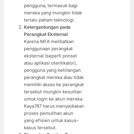
pengguna, termasuk bagi
mereka yang mungkin tidak
terlalu paham teknologi.
Ketergantungan pada
Perangkat Eksternal
Karena MFA melibatkan
penggunaan perangkat
eksternal (seperti ponsel
atau aplikasi otentikator),
pengguna yang kehilangan
perangkat mereka atau tidak
memiliki akses ke perangkat
tersebut mungkin kesulitan
untuk login ke akun mereka.
Kaya787 harus menyediakan
proses pemulihan akun
yang efisien untuk kasus-
kasus tersebut.