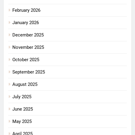
February 2026
January 2026
December 2025
November 2025
October 2025
September 2025
August 2025
July 2025
June 2025
May 2025
April 2025