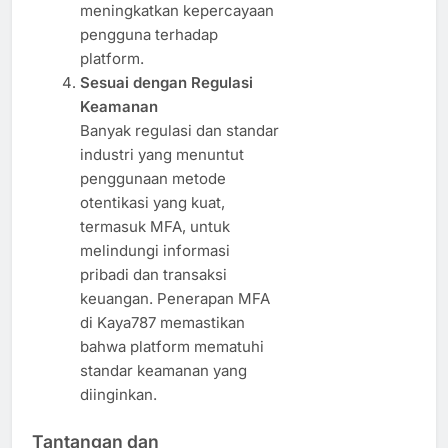
meningkatkan kepercayaan
pengguna terhadap
platform.
Sesuai dengan Regulasi
Keamanan
Banyak regulasi dan standar
industri yang menuntut
penggunaan metode
otentikasi yang kuat,
termasuk MFA, untuk
melindungi informasi
pribadi dan transaksi
keuangan. Penerapan MFA
di Kaya787 memastikan
bahwa platform mematuhi
standar keamanan yang
diinginkan.
Tantangan dan