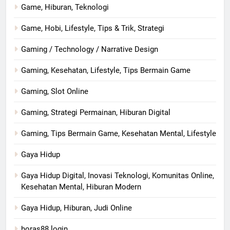
Game, Hiburan, Teknologi
Game, Hobi, Lifestyle, Tips & Trik, Strategi
Gaming / Technology / Narrative Design
Gaming, Kesehatan, Lifestyle, Tips Bermain Game
Gaming, Slot Online
Gaming, Strategi Permainan, Hiburan Digital
Gaming, Tips Bermain Game, Kesehatan Mental, Lifestyle
Gaya Hidup
Gaya Hidup Digital, Inovasi Teknologi, Komunitas Online,
Kesehatan Mental, Hiburan Modern
Gaya Hidup, Hiburan, Judi Online
horas88 login