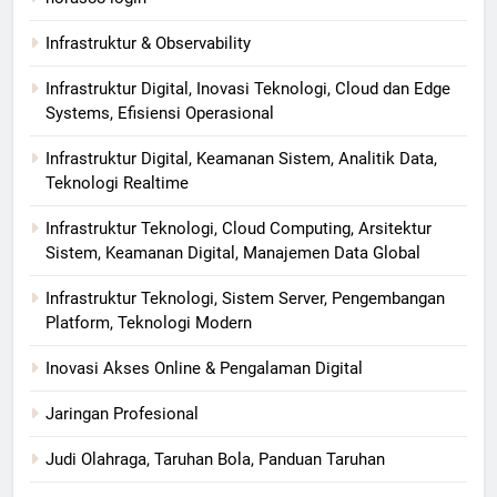
Infrastruktur & Observability
Infrastruktur Digital, Inovasi Teknologi, Cloud dan Edge
Systems, Efisiensi Operasional
Infrastruktur Digital, Keamanan Sistem, Analitik Data,
Teknologi Realtime
Infrastruktur Teknologi, Cloud Computing, Arsitektur
Sistem, Keamanan Digital, Manajemen Data Global
Infrastruktur Teknologi, Sistem Server, Pengembangan
Platform, Teknologi Modern
Inovasi Akses Online & Pengalaman Digital
Jaringan Profesional
Judi Olahraga, Taruhan Bola, Panduan Taruhan