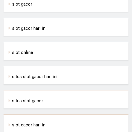
slot gacor
slot gacor hari ini
slot online
situs slot gacor hari ini
situs slot gacor
slot gacor hari ini