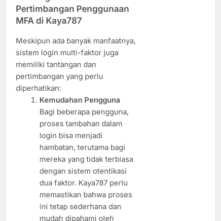
Pertimbangan Penggunaan
MFA di Kaya787
Meskipun ada banyak manfaatnya,
sistem login multi-faktor juga
memiliki tantangan dan
pertimbangan yang perlu
diperhatikan:
Kemudahan Pengguna
Bagi beberapa pengguna,
proses tambahan dalam
login bisa menjadi
hambatan, terutama bagi
mereka yang tidak terbiasa
dengan sistem otentikasi
dua faktor. Kaya787 perlu
memastikan bahwa proses
ini tetap sederhana dan
mudah dipahami oleh