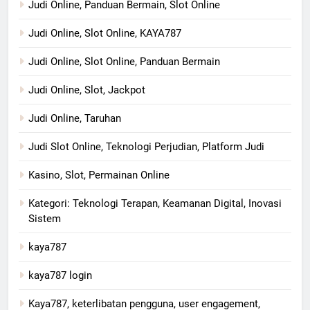
Judi Online, Panduan Bermain, Slot Online
Judi Online, Slot Online, KAYA787
Judi Online, Slot Online, Panduan Bermain
Judi Online, Slot, Jackpot
Judi Online, Taruhan
Judi Slot Online, Teknologi Perjudian, Platform Judi
Kasino, Slot, Permainan Online
Kategori: Teknologi Terapan, Keamanan Digital, Inovasi
Sistem
kaya787
kaya787 login
Kaya787, keterlibatan pengguna, user engagement,