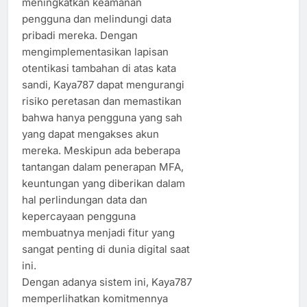
meningkatkan keamanan
pengguna dan melindungi data
pribadi mereka. Dengan
mengimplementasikan lapisan
otentikasi tambahan di atas kata
sandi, Kaya787 dapat mengurangi
risiko peretasan dan memastikan
bahwa hanya pengguna yang sah
yang dapat mengakses akun
mereka. Meskipun ada beberapa
tantangan dalam penerapan MFA,
keuntungan yang diberikan dalam
hal perlindungan data dan
kepercayaan pengguna
membuatnya menjadi fitur yang
sangat penting di dunia digital saat
ini.
Dengan adanya sistem ini, Kaya787
memperlihatkan komitmennya