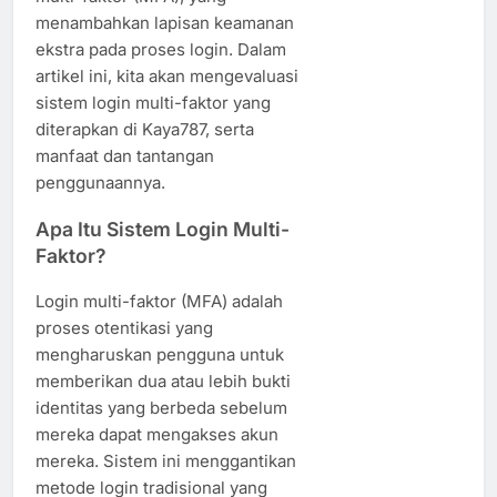
menambahkan lapisan keamanan
ekstra pada proses login. Dalam
artikel ini, kita akan mengevaluasi
sistem login multi-faktor yang
diterapkan di Kaya787, serta
manfaat dan tantangan
penggunaannya.
Apa Itu Sistem Login Multi-
Faktor?
Login multi-faktor (MFA) adalah
proses otentikasi yang
mengharuskan pengguna untuk
memberikan dua atau lebih bukti
identitas yang berbeda sebelum
mereka dapat mengakses akun
mereka. Sistem ini menggantikan
metode login tradisional yang