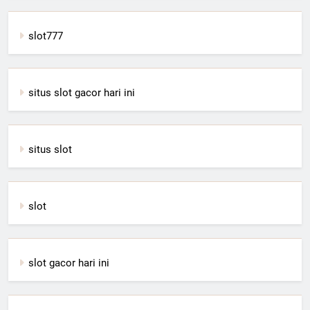
slot777
situs slot gacor hari ini
situs slot
slot
slot gacor hari ini