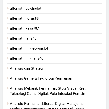
alternatif edwinslot
alternatif horas88
alternatif kaya787
alternatif laris4d
alternatif link edwinslot
alternatif link laris4d
Analisis dan Strategi
Analisis Game & Teknologi Permainan
Analisis Mekanik Permainan, Studi Visual Reel,
Teknologi Game Digital, Pola Interaksi Pemain
Analisis Permainan,Literasi Digital,Manajemen
Risiko,Pengembangan Strategi,Statistik Dasar