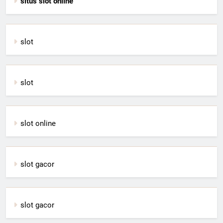
situs slot online
slot
slot
slot online
slot gacor
slot gacor