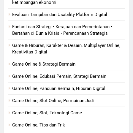
ketimpangan ekonomi
Evaluasi Tampilan dan Usability Platform Digital
Fantasi dan Strategi • Kerajaan dan Pemerintahan •
Bertahan di Dunia Krisis • Perencanaan Strategis
Game & Hiburan, Karakter & Desain, Multiplayer Online,
Kreativitas Digital
Game Online & Strategi Bermain
Game Online, Edukasi Pemain, Strategi Bermain
Game Online, Panduan Bermain, Hiburan Digital
Game Online, Slot Online, Permainan Judi
Game Online, Slot, Teknologi Game
Game Online, Tips dan Trik