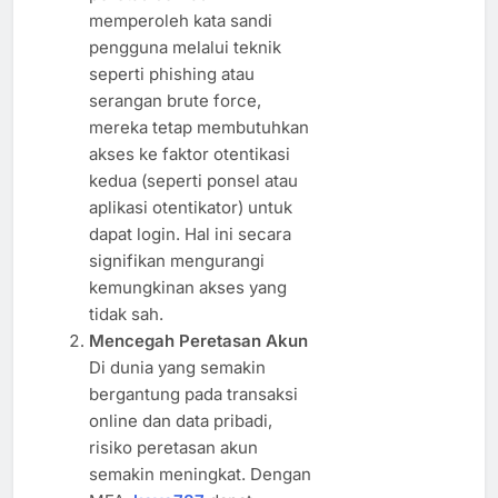
memperoleh kata sandi
pengguna melalui teknik
seperti phishing atau
serangan brute force,
mereka tetap membutuhkan
akses ke faktor otentikasi
kedua (seperti ponsel atau
aplikasi otentikator) untuk
dapat login. Hal ini secara
signifikan mengurangi
kemungkinan akses yang
tidak sah.
Mencegah Peretasan Akun
Di dunia yang semakin
bergantung pada transaksi
online dan data pribadi,
risiko peretasan akun
semakin meningkat. Dengan