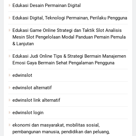
Edukasi Desain Permainan Digital
Edukasi Digital, Teknologi Permainan, Perilaku Pengguna
Edukasi Game Online Strategi dan Taktik Slot Analisis
Mesin Slot Pengelolaan Modal Panduan Pemain Pemula
& Lanjutan
Edukasi Judi Online Tips & Strategi Bermain Manajemen
Emosi Gaya Bermain Sehat Pengalaman Pengguna
edwinslot
edwinslot alternatif
edwinslot link alternatif
edwinslot login
ekonomi dan masyarakat, mobilitas sosial,
pembangunan manusia, pendidikan dan peluang,