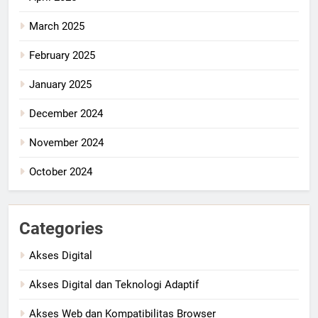
March 2025
February 2025
January 2025
December 2024
November 2024
October 2024
Categories
Akses Digital
Akses Digital dan Teknologi Adaptif
Akses Web dan Kompatibilitas Browser