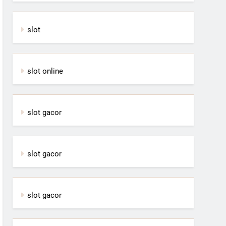
slot
slot online
slot gacor
slot gacor
slot gacor