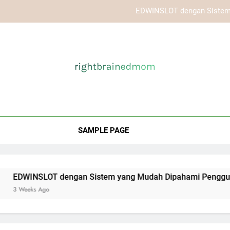
EDWINSLOT dengan Sistem
LEBAH4D dengan Sistem
KAYA787 sebagai Pilihan Pl
LEBAH4D untuk Mendukung Aktivitas Digital y
ht Brained Mom
EDWINSLOT dengan Sistem
ps Parenting, Kreatifitas, Dan Inspirasi Hidup Dari Right Brai
LEBAH4D dengan Sistem
SAMPLE PAGE
KAYA787 sebagai Pilihan Pl
OT dengan Sistem yang Mudah Dipahami Pengguna Baru
go