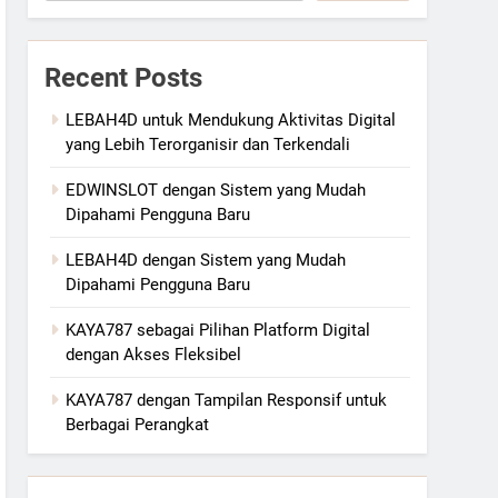
Recent Posts
LEBAH4D untuk Mendukung Aktivitas Digital
yang Lebih Terorganisir dan Terkendali
EDWINSLOT dengan Sistem yang Mudah
Dipahami Pengguna Baru
LEBAH4D dengan Sistem yang Mudah
Dipahami Pengguna Baru
KAYA787 sebagai Pilihan Platform Digital
dengan Akses Fleksibel
KAYA787 dengan Tampilan Responsif untuk
Berbagai Perangkat