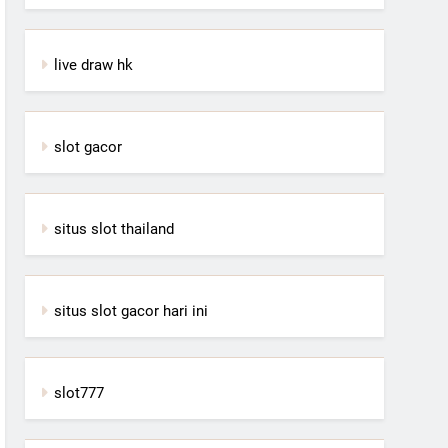
live draw hk
slot gacor
situs slot thailand
situs slot gacor hari ini
slot777