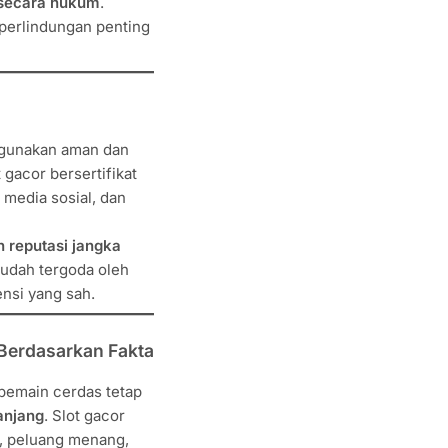
 secara hukum
.
perlindungan penting
digunakan aman dan
t gacor bersertifikat
 media sosial, dan
n reputasi jangka
udah tergoda oleh
ensi yang sah.
 Berdasarkan Fakta
 pemain cerdas tetap
anjang
. Slot gacor
n, peluang menang,