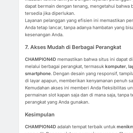
dapat bermain dengan tenang, mengetahui bahwa b
tersedia jika diperlukan.
Layanan pelanggan yang efisien ini memastikan p
Anda tetap lancar, tanpa adanya hambatan yang b
kesenangan Anda.
7.
Akses Mudah di Berbagai Perangkat
CHAMPION4D
memastikan bahwa situs ini dapat 
melalui berbagai perangkat, termasuk
komputer
,
la
smartphone
. Dengan desain yang responsif, tampila
di layar apapun, memberikan kenyamanan penuh sa
Kemudahan akses ini memberi Anda fleksibilitas u
permainan slot kapan saja dan di mana saja, tanpa t
perangkat yang Anda gunakan.
Kesimpulan
CHAMPION4D
adalah tempat terbaik untuk
menikma