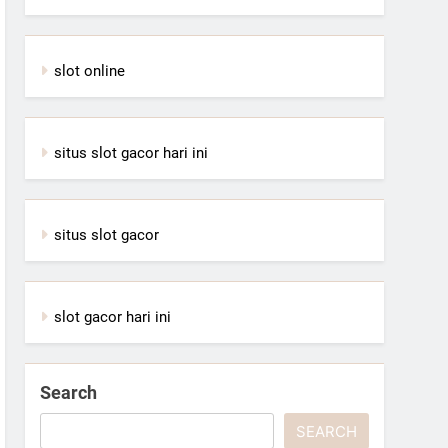
slot online
situs slot gacor hari ini
situs slot gacor
slot gacor hari ini
Search
SEARCH