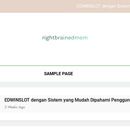
EDWINSLOT dengan Sistem
LEBAH4D dengan Sistem
KAYA787 sebagai Pilihan Pl
LEBAH4D untuk Mendukung Aktivitas Digital y
ht Brained Mom
EDWINSLOT dengan Sistem
ps Parenting, Kreatifitas, Dan Inspirasi Hidup Dari Right Brai
LEBAH4D dengan Sistem
SAMPLE PAGE
KAYA787 sebagai Pilihan Pl
dengan Sistem yang Mudah Dipahami Pengguna Baru