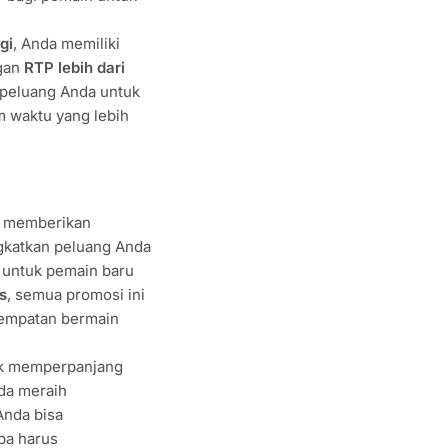
gi
, Anda memiliki
ngan
RTP lebih dari
peluang Anda untuk
m waktu yang lebih
 memberikan
katkan peluang Anda
untuk pemain baru
s
, semua promosi ini
sempatan bermain
uk memperpanjang
da meraih
Anda bisa
pa harus