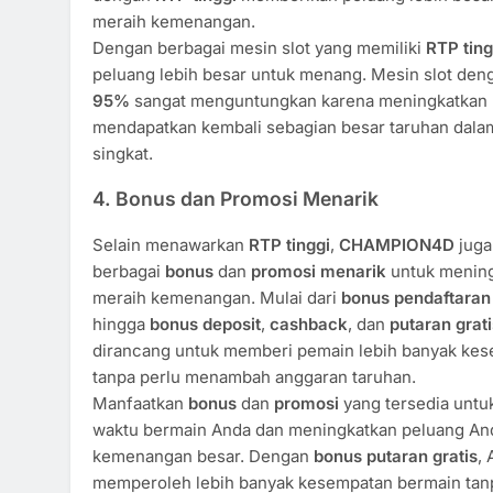
meraih kemenangan.
Dengan berbagai mesin slot yang memiliki
RTP ting
peluang lebih besar untuk menang. Mesin slot de
95%
sangat menguntungkan karena meningkatkan 
mendapatkan kembali sebagian besar taruhan dala
singkat.
4.
Bonus dan Promosi Menarik
Selain menawarkan
RTP tinggi
,
CHAMPION4D
juga
berbagai
bonus
dan
promosi menarik
untuk mening
meraih kemenangan. Mulai dari
bonus pendaftaran
hingga
bonus deposit
,
cashback
, dan
putaran grati
dirancang untuk memberi pemain lebih banyak ke
tanpa perlu menambah anggaran taruhan.
Manfaatkan
bonus
dan
promosi
yang tersedia unt
waktu bermain Anda dan meningkatkan peluang An
kemenangan besar. Dengan
bonus putaran gratis
, 
memperoleh lebih banyak kesempatan bermain tan