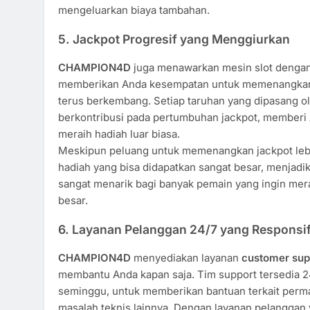
mengeluarkan biaya tambahan.
5.
Jackpot Progresif yang Menggiurkan
CHAMPION4D
juga menawarkan mesin slot denga
memberikan Anda kesempatan untuk memenangkan
terus berkembang. Setiap taruhan yang dipasang o
berkontribusi pada pertumbuhan jackpot, memberi
meraih hadiah luar biasa.
Meskipun peluang untuk memenangkan jackpot lebih
hadiah yang bisa didapatkan sangat besar, menjadik
sangat menarik bagi banyak pemain yang ingin me
besar.
6.
Layanan Pelanggan 24/7 yang Responsi
CHAMPION4D
menyediakan layanan
customer sup
membantu Anda kapan saja. Tim support tersedia 24
seminggu, untuk memberikan bantuan terkait permai
masalah teknis lainnya. Dengan layanan pelanggan 