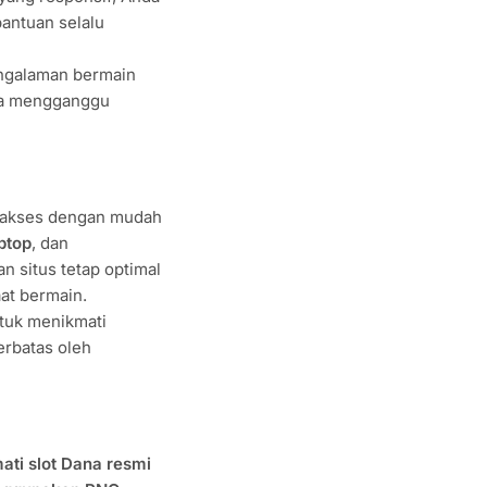
antuan selalu
engalaman bermain
isa mengganggu
diakses dengan mudah
ptop
, dan
n situs tetap optimal
at bermain.
ntuk menikmati
erbatas oleh
ti slot Dana resmi