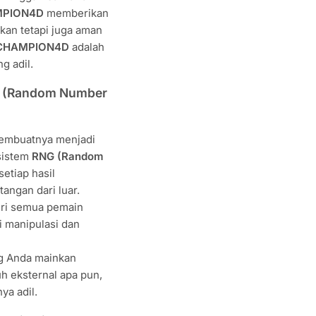
PION4D
memberikan
an tetapi juga aman
CHAMPION4D
adalah
g adil.
G (Random Number
embuatnya menjadi
sistem
RNG (Random
etiap hasil
tangan dari luar.
i semua pemain
 manipulasi dan
ng Anda mainkan
h eksternal apa pun,
a adil.