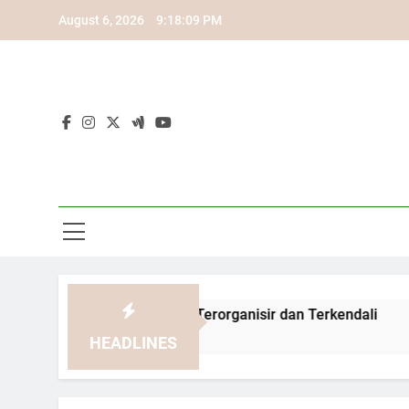
Skip
August 6, 2026
9:18:10 PM
to
content
Rig
Temukan Ti
tal yang Lebih Terorganisir dan Terkendali
EDWINSLOT 
3 Weeks Ago
HEADLINES