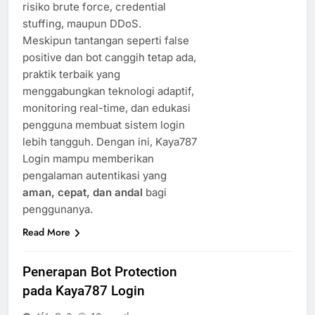
risiko brute force, credential
stuffing, maupun DDoS.
Meskipun tantangan seperti false
positive dan bot canggih tetap ada,
praktik terbaik yang
menggabungkan teknologi adaptif,
monitoring real-time, dan edukasi
pengguna membuat sistem login
lebih tangguh. Dengan ini, Kaya787
Login mampu memberikan
pengalaman autentikasi yang
aman, cepat, dan andal
bagi
penggunanya.
Read More
Penerapan Bot Protection
pada Kaya787 Login