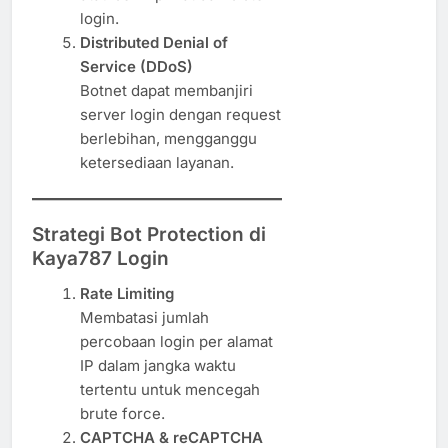
login.
Distributed Denial of
Service (DDoS)
Botnet dapat membanjiri
server login dengan request
berlebihan, mengganggu
ketersediaan layanan.
Strategi Bot Protection di
Kaya787 Login
Rate Limiting
Membatasi jumlah
percobaan login per alamat
IP dalam jangka waktu
tertentu untuk mencegah
brute force.
CAPTCHA & reCAPTCHA