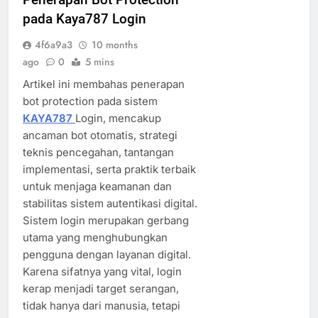
pada Kaya787 Login
4f6a9a3
10 months
ago
0
5 mins
Artikel ini membahas penerapan
bot protection pada sistem
KAYA787
Login, mencakup
ancaman bot otomatis, strategi
teknis pencegahan, tantangan
implementasi, serta praktik terbaik
untuk menjaga keamanan dan
stabilitas sistem autentikasi digital.
Sistem login merupakan gerbang
utama yang menghubungkan
pengguna dengan layanan digital.
Karena sifatnya yang vital, login
kerap menjadi target serangan,
tidak hanya dari manusia, tetapi