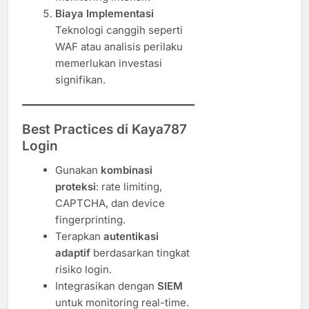
Biaya Implementasi
Teknologi canggih seperti
WAF atau analisis perilaku
memerlukan investasi
signifikan.
Best Practices di Kaya787
Login
Gunakan
kombinasi
proteksi
: rate limiting,
CAPTCHA, dan device
fingerprinting.
Terapkan
autentikasi
adaptif
berdasarkan tingkat
risiko login.
Integrasikan dengan
SIEM
untuk monitoring real-time.