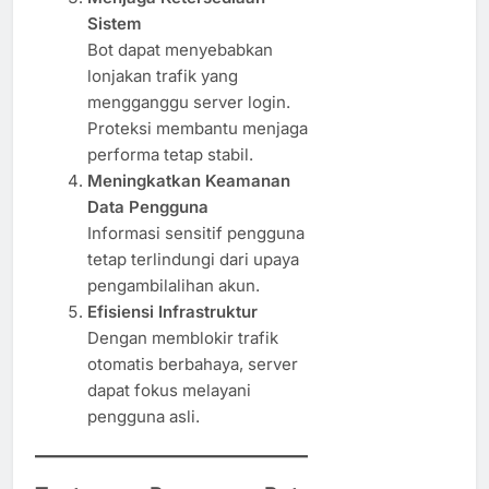
Sistem
Bot dapat menyebabkan
lonjakan trafik yang
mengganggu server login.
Proteksi membantu menjaga
performa tetap stabil.
Meningkatkan Keamanan
Data Pengguna
Informasi sensitif pengguna
tetap terlindungi dari upaya
pengambilalihan akun.
Efisiensi Infrastruktur
Dengan memblokir trafik
otomatis berbahaya, server
dapat fokus melayani
pengguna asli.