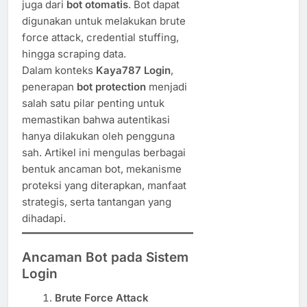
juga dari
bot otomatis
. Bot dapat
digunakan untuk melakukan brute
force attack, credential stuffing,
hingga scraping data.
Dalam konteks
Kaya787 Login
,
penerapan
bot protection
menjadi
salah satu pilar penting untuk
memastikan bahwa autentikasi
hanya dilakukan oleh pengguna
sah. Artikel ini mengulas berbagai
bentuk ancaman bot, mekanisme
proteksi yang diterapkan, manfaat
strategis, serta tantangan yang
dihadapi.
Ancaman Bot pada Sistem
Login
Brute Force Attack