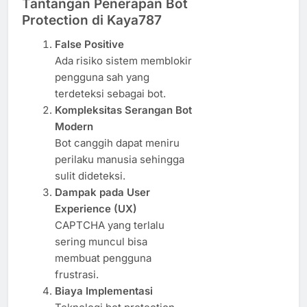
Tantangan Penerapan Bot
Protection di Kaya787
False Positive
Ada risiko sistem memblokir
pengguna sah yang
terdeteksi sebagai bot.
Kompleksitas Serangan Bot
Modern
Bot canggih dapat meniru
perilaku manusia sehingga
sulit dideteksi.
Dampak pada User
Experience (UX)
CAPTCHA yang terlalu
sering muncul bisa
membuat pengguna
frustrasi.
Biaya Implementasi