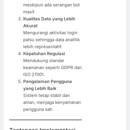
meskipun ada serangan bot
masif.
Kualitas Data yang Lebih
Akurat
Mengurangi aktivitas login
palsu sehingga data analitik
lebih representatif.
Kepatuhan Regulasi
Mendukung standar
keamanan seperti GDPR dan
ISO 27001.
Pengalaman Pengguna
yang Lebih Baik
Sistem tetap stabil dan
aman, menjaga kenyamanan
pengguna sah.