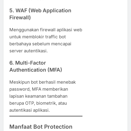
5.
WAF (Web Application
Firewall)
Menggunakan firewall aplikasi web
untuk memblokir traffic bot
berbahaya sebelum mencapai
server autentikasi.
6.
Multi-Factor
Authentication (MFA)
Meskipun bot berhasil menebak
password, MFA memberikan
lapisan keamanan tambahan
berupa OTP, biometrik, atau
autentikasi aplikasi.
Manfaat Bot Protection