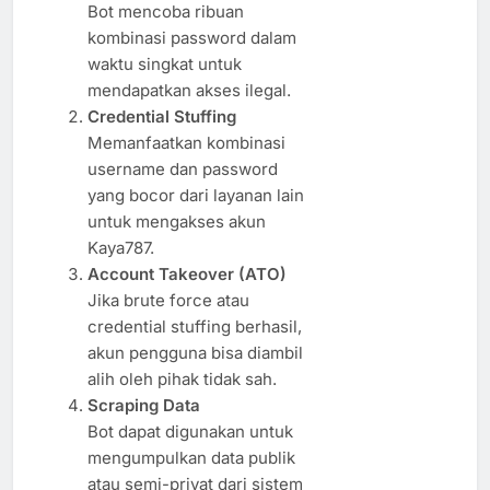
Bot mencoba ribuan
kombinasi password dalam
waktu singkat untuk
mendapatkan akses ilegal.
Credential Stuffing
Memanfaatkan kombinasi
username dan password
yang bocor dari layanan lain
untuk mengakses akun
Kaya787.
Account Takeover (ATO)
Jika brute force atau
credential stuffing berhasil,
akun pengguna bisa diambil
alih oleh pihak tidak sah.
Scraping Data
Bot dapat digunakan untuk
mengumpulkan data publik
atau semi-privat dari sistem