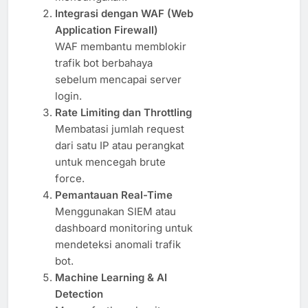
Integrasi dengan WAF (Web
Application Firewall)
WAF membantu memblokir
trafik bot berbahaya
sebelum mencapai server
login.
Rate Limiting dan Throttling
Membatasi jumlah request
dari satu IP atau perangkat
untuk mencegah brute
force.
Pemantauan Real-Time
Menggunakan SIEM atau
dashboard monitoring untuk
mendeteksi anomali trafik
bot.
Machine Learning & AI
Detection