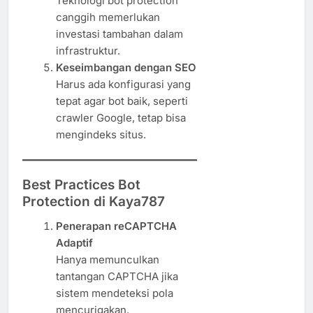
Teknologi bot protection
canggih memerlukan
investasi tambahan dalam
infrastruktur.
Keseimbangan dengan SEO
Harus ada konfigurasi yang
tepat agar bot baik, seperti
crawler Google, tetap bisa
mengindeks situs.
Best Practices Bot
Protection di Kaya787
Penerapan reCAPTCHA
Adaptif
Hanya memunculkan
tantangan CAPTCHA jika
sistem mendeteksi pola
mencurigakan.