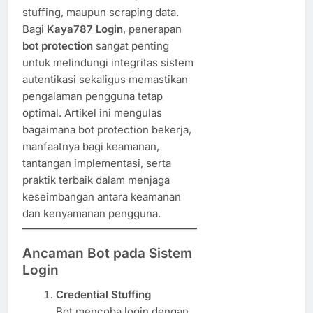
stuffing, maupun scraping data.
Bagi
Kaya787 Login
, penerapan
bot protection
sangat penting
untuk melindungi integritas sistem
autentikasi sekaligus memastikan
pengalaman pengguna tetap
optimal. Artikel ini mengulas
bagaimana bot protection bekerja,
manfaatnya bagi keamanan,
tantangan implementasi, serta
praktik terbaik dalam menjaga
keseimbangan antara keamanan
dan kenyamanan pengguna.
Ancaman Bot pada Sistem
Login
Credential Stuffing
Bot mencoba login dengan