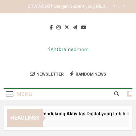
Skip
LEBAH4D dengan Sistem yang Mudah Dipahami
to
Pengguna Baru
content
KAYA787 sebagai Pilihan Platform Digital dengan
Akses Fleksibel
LEBAH4D untuk Mendukung Aktivitas Digital yang
Lebih Terorganisir dan Terkendali
EDWINSLOT dengan Sistem yang Mudah
Dipahami Pengguna Baru
LEBAH4D dengan Sistem yang Mudah Dipahami
Pengguna Baru
Right Brained
Temukan Tips Parenting, Kreatifitas, Dan
KAYA787 sebagai Pilihan Platform Digital dengan
NEWSLETTER
RANDOM NEWS
Mom
Akses Fleksibel
Inspirasi Hidup Dari Right Brained Mom.
Sumber Inspirasi Untuk Para Ibu.
MENU
BAH4D untuk Mendukung Aktivitas Digital yang Lebih Terorgan
HEADLINES
Weeks Ago