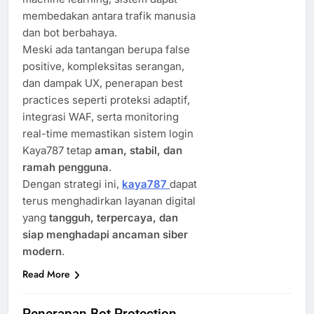
membedakan antara trafik manusia
dan bot berbahaya.
Meski ada tantangan berupa false
positive, kompleksitas serangan,
dan dampak UX, penerapan best
practices seperti proteksi adaptif,
integrasi WAF, serta monitoring
real-time memastikan sistem login
Kaya787 tetap
aman, stabil, dan
ramah pengguna
.
Dengan strategi ini,
kaya787
dapat
terus menghadirkan layanan digital
yang
tangguh, terpercaya, dan
siap menghadapi ancaman siber
modern
.
Read More
Penerapan Bot Protection