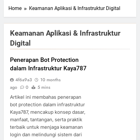
Home
Keamanan Aplikasi & Infrastruktur Digital
Keamanan Aplikasi & Infrastruktur
Digital
Penerapan Bot Protection
dalam Infrastruktur Kaya787
4f6a9a3
10 months
ago
0
5 mins
Artikel ini membahas penerapan
bot protection dalam infrastruktur
Kaya787, mencakup konsep dasar,
manfaat, tantangan, serta praktik
terbaik untuk menjaga keamanan
login dan melindungi sistem dari