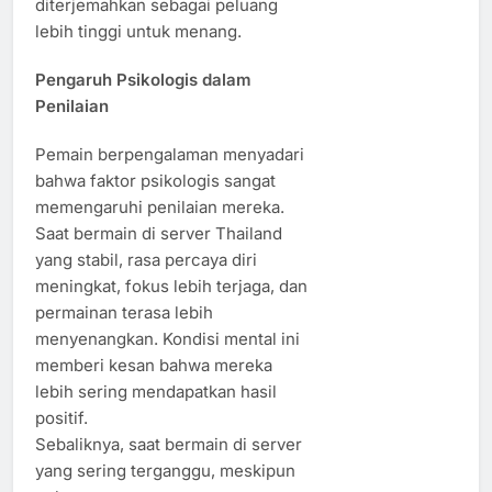
diterjemahkan sebagai peluang
lebih tinggi untuk menang.
Pengaruh Psikologis dalam
Penilaian
Pemain berpengalaman menyadari
bahwa faktor psikologis sangat
memengaruhi penilaian mereka.
Saat bermain di server Thailand
yang stabil, rasa percaya diri
meningkat, fokus lebih terjaga, dan
permainan terasa lebih
menyenangkan. Kondisi mental ini
memberi kesan bahwa mereka
lebih sering mendapatkan hasil
positif.
Sebaliknya, saat bermain di server
yang sering terganggu, meskipun