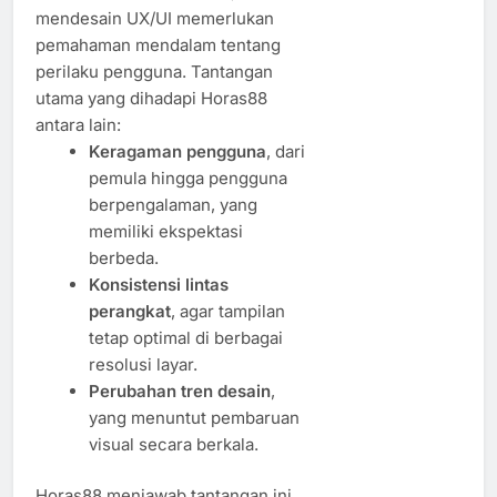
mendesain UX/UI memerlukan
pemahaman mendalam tentang
perilaku pengguna. Tantangan
utama yang dihadapi Horas88
antara lain:
Keragaman pengguna
, dari
pemula hingga pengguna
berpengalaman, yang
memiliki ekspektasi
berbeda.
Konsistensi lintas
perangkat
, agar tampilan
tetap optimal di berbagai
resolusi layar.
Perubahan tren desain
,
yang menuntut pembaruan
visual secara berkala.
Horas88 menjawab tantangan ini