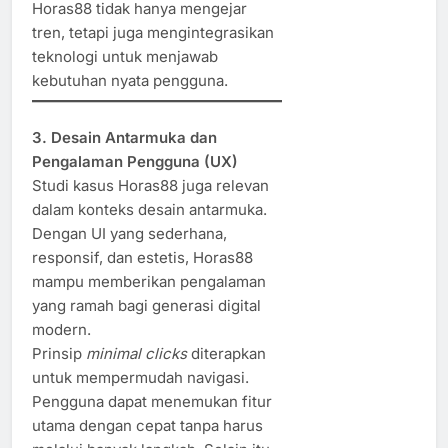
Horas88 tidak hanya mengejar
tren, tetapi juga mengintegrasikan
teknologi untuk menjawab
kebutuhan nyata pengguna.
3. Desain Antarmuka dan
Pengalaman Pengguna (UX)
Studi kasus Horas88 juga relevan
dalam konteks desain antarmuka.
Dengan UI yang sederhana,
responsif, dan estetis, Horas88
mampu memberikan pengalaman
yang ramah bagi generasi digital
modern.
Prinsip
minimal clicks
diterapkan
untuk mempermudah navigasi.
Pengguna dapat menemukan fitur
utama dengan cepat tanpa harus