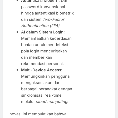
Autentikasi Modern:
Dari
password konvensional
hingga autentikasi biometrik
dan sistem
Two-Factor
Authentication (2FA)
.
AI dalam Sistem Login:
Memanfaatkan kecerdasan
buatan untuk mendeteksi
pola login mencurigakan
dan memberikan
rekomendasi personal.
Multi-Device Access:
Memungkinkan pengguna
mengakses akun dari
berbagai perangkat dengan
sinkronisasi real-time
melalui
cloud computing
.
Inovasi ini membuktikan bahwa