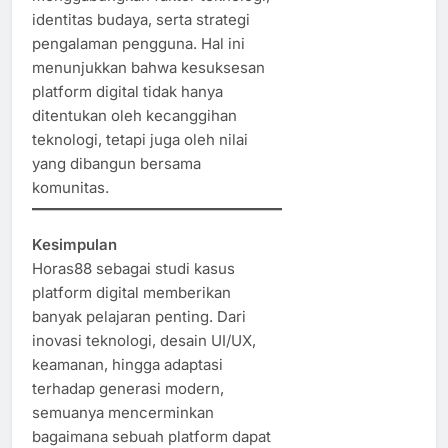
identitas budaya, serta strategi
pengalaman pengguna. Hal ini
menunjukkan bahwa kesuksesan
platform digital tidak hanya
ditentukan oleh kecanggihan
teknologi, tetapi juga oleh nilai
yang dibangun bersama
komunitas.
Kesimpulan
Horas88 sebagai studi kasus
platform digital memberikan
banyak pelajaran penting. Dari
inovasi teknologi, desain UI/UX,
keamanan, hingga adaptasi
terhadap generasi modern,
semuanya mencerminkan
bagaimana sebuah platform dapat