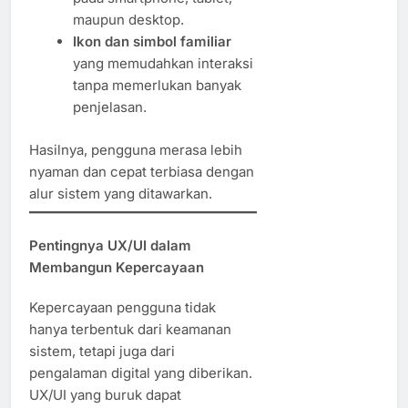
maupun desktop.
Ikon dan simbol familiar
yang memudahkan interaksi
tanpa memerlukan banyak
penjelasan.
Hasilnya, pengguna merasa lebih
nyaman dan cepat terbiasa dengan
alur sistem yang ditawarkan.
Pentingnya UX/UI dalam
Membangun Kepercayaan
Kepercayaan pengguna tidak
hanya terbentuk dari keamanan
sistem, tetapi juga dari
pengalaman digital yang diberikan.
UX/UI yang buruk dapat