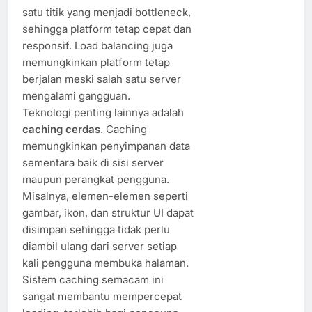
satu titik yang menjadi bottleneck,
sehingga platform tetap cepat dan
responsif. Load balancing juga
memungkinkan platform tetap
berjalan meski salah satu server
mengalami gangguan.
Teknologi penting lainnya adalah
caching cerdas
. Caching
memungkinkan penyimpanan data
sementara baik di sisi server
maupun perangkat pengguna.
Misalnya, elemen-elemen seperti
gambar, ikon, dan struktur UI dapat
disimpan sehingga tidak perlu
diambil ulang dari server setiap
kali pengguna membuka halaman.
Sistem caching semacam ini
sangat membantu mempercepat