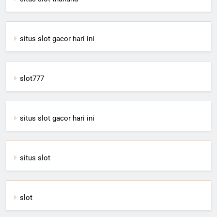
situs slot gacor hari ini
slot777
situs slot gacor hari ini
situs slot
slot