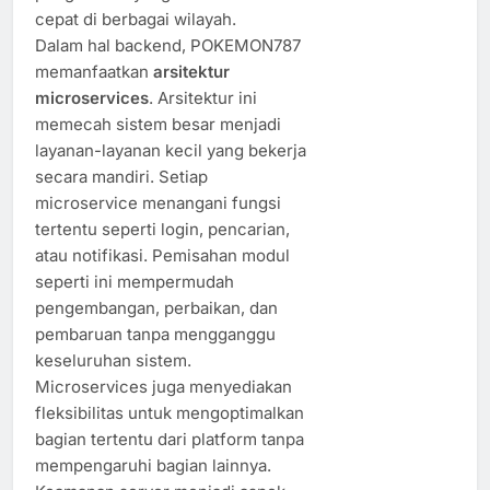
cepat di berbagai wilayah.
Dalam hal backend, POKEMON787
memanfaatkan
arsitektur
microservices
. Arsitektur ini
memecah sistem besar menjadi
layanan-layanan kecil yang bekerja
secara mandiri. Setiap
microservice menangani fungsi
tertentu seperti login, pencarian,
atau notifikasi. Pemisahan modul
seperti ini mempermudah
pengembangan, perbaikan, dan
pembaruan tanpa mengganggu
keseluruhan sistem.
Microservices juga menyediakan
fleksibilitas untuk mengoptimalkan
bagian tertentu dari platform tanpa
mempengaruhi bagian lainnya.