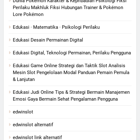
Dunia Pokémon Karakter & Kepribadian Psikologi Fiksi
Perilaku Makhluk Fiksi Hubungan Trainer & Pokémon
Lore Pokémon
Edukasi · Matematika · Psikologi Perilaku
Edukasi Desain Permainan Digital
Edukasi Digital, Teknologi Permainan, Perilaku Pengguna
Edukasi Game Online Strategi dan Taktik Slot Analisis
Mesin Slot Pengelolaan Modal Panduan Pemain Pemula
& Lanjutan
Edukasi Judi Online Tips & Strategi Bermain Manajemen
Emosi Gaya Bermain Sehat Pengalaman Pengguna
edwinslot
edwinslot alternatif
edwinslot link alternatif