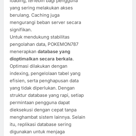
loading, terlebih bagi pengguna
yang sering melakukan akses
berulang. Caching juga
mengurangi beban server secara
signifikan.
Untuk mendukung stabilitas
pengolahan data, POKEMON787
menerapkan
database yang
dioptimalkan secara berkala
.
Optimasi dilakukan dengan
indexing, pengelolaan tabel yang
efisien, serta penghapusan data
yang tidak diperlukan. Dengan
struktur database yang rapi, setiap
permintaan pengguna dapat
dieksekusi dengan cepat tanpa
menghambat sistem lainnya. Selain
itu, replikasi database sering
digunakan untuk menjaga