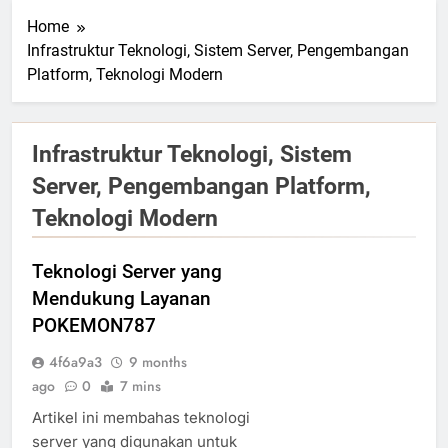
Home
Infrastruktur Teknologi, Sistem Server, Pengembangan
Platform, Teknologi Modern
Infrastruktur Teknologi, Sistem
Server, Pengembangan Platform,
Teknologi Modern
Teknologi Server yang
Mendukung Layanan
POKEMON787
4f6a9a3
9 months
ago
0
7 mins
Artikel ini membahas teknologi
server yang digunakan untuk