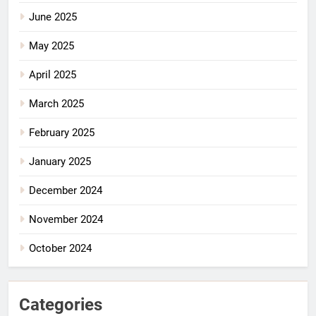
June 2025
May 2025
April 2025
March 2025
February 2025
January 2025
December 2024
November 2024
October 2024
Categories