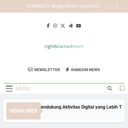
Skip
LEBAH4D dengan Sistem yang Mudah Dipahami
to
Pengguna Baru
content
KAYA787 sebagai Pilihan Platform Digital dengan
Akses Fleksibel
LEBAH4D untuk Mendukung Aktivitas Digital yang
Lebih Terorganisir dan Terkendali
EDWINSLOT dengan Sistem yang Mudah
Dipahami Pengguna Baru
LEBAH4D dengan Sistem yang Mudah Dipahami
Pengguna Baru
Right Brained
Temukan Tips Parenting, Kreatifitas, Dan
KAYA787 sebagai Pilihan Platform Digital dengan
NEWSLETTER
RANDOM NEWS
Mom
Akses Fleksibel
Inspirasi Hidup Dari Right Brained Mom.
Sumber Inspirasi Untuk Para Ibu.
MENU
BAH4D untuk Mendukung Aktivitas Digital yang Lebih Terorgan
HEADLINES
Weeks Ago