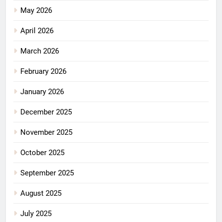
May 2026
April 2026
March 2026
February 2026
January 2026
December 2025
November 2025
October 2025
September 2025
August 2025
July 2025