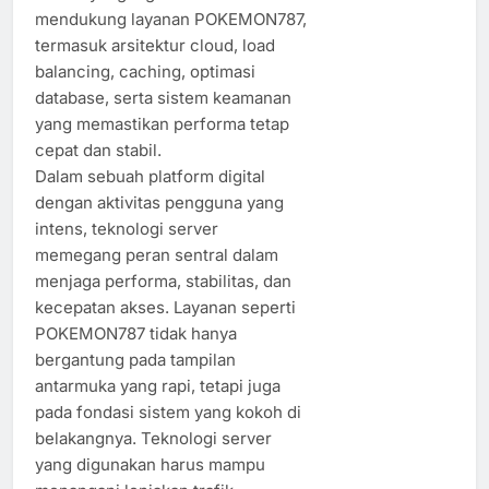
mendukung layanan POKEMON787,
termasuk arsitektur cloud, load
balancing, caching, optimasi
database, serta sistem keamanan
yang memastikan performa tetap
cepat dan stabil.
Dalam sebuah platform digital
dengan aktivitas pengguna yang
intens, teknologi server
memegang peran sentral dalam
menjaga performa, stabilitas, dan
kecepatan akses. Layanan seperti
POKEMON787 tidak hanya
bergantung pada tampilan
antarmuka yang rapi, tetapi juga
pada fondasi sistem yang kokoh di
belakangnya. Teknologi server
yang digunakan harus mampu