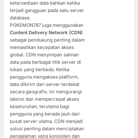
ketersediaan data bahkan ketika
terjadi gangguan pada satu server
database.
POKEMON787 juga menggunakan
Content Delivery Network (CDN)
sebagai pendukung penting dalam
memastikan kecepatan akses
global. CDN menyimpan salinan
data pada berbagai titik server di
lokasi yang berbeda. Ketika
pengguna mengakses platform,
data dikirim dari server terdekat
secara geografis. Ini mengurangi
latensi dan mempercepat akses
keseluruhan, terutama bagi
pengguna yang berada jauh dari
pusat server utama. CDN menjadi
solusi penting dalam menciptakan
pengalaman yang konsisten dan