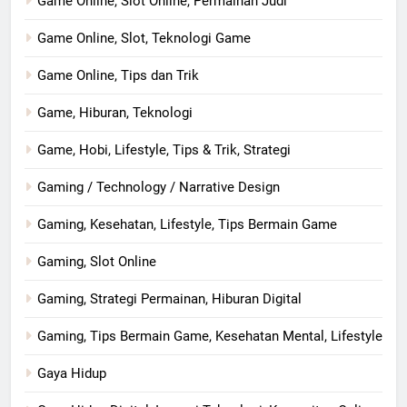
Game Online, Slot Online, Permainan Judi
Game Online, Slot, Teknologi Game
Game Online, Tips dan Trik
Game, Hiburan, Teknologi
Game, Hobi, Lifestyle, Tips & Trik, Strategi
Gaming / Technology / Narrative Design
Gaming, Kesehatan, Lifestyle, Tips Bermain Game
Gaming, Slot Online
Gaming, Strategi Permainan, Hiburan Digital
Gaming, Tips Bermain Game, Kesehatan Mental, Lifestyle
Gaya Hidup