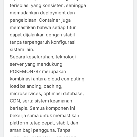
terisolasi yang konsisten, sehingga
memudahkan deployment dan
pengelolaan. Container juga
memastikan bahwa setiap fitur
dapat dijalankan dengan stabil
tanpa terpengaruh konfigurasi
sistem lain.
Secara keseluruhan, teknologi
server yang mendukung
POKEMON787 merupakan
kombinasi antara cloud computing,
load balancing, caching,
microservices, optimasi database,
CDN, serta sistem keamanan
berlapis. Semua komponen ini
bekerja sama untuk memastikan
platform tetap cepat, stabil, dan
aman bagi pengguna. Tanpa