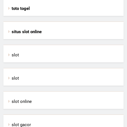
toto togel
situs slot online
slot
slot
slot online
slot gacor