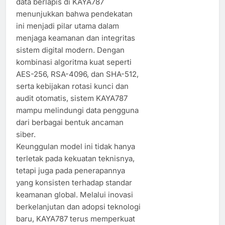
data berlapis di KAYA787
menunjukkan bahwa pendekatan
ini menjadi pilar utama dalam
menjaga keamanan dan integritas
sistem digital modern. Dengan
kombinasi algoritma kuat seperti
AES-256, RSA-4096, dan SHA-512,
serta kebijakan rotasi kunci dan
audit otomatis, sistem KAYA787
mampu melindungi data pengguna
dari berbagai bentuk ancaman
siber.
Keunggulan model ini tidak hanya
terletak pada kekuatan teknisnya,
tetapi juga pada penerapannya
yang konsisten terhadap standar
keamanan global. Melalui inovasi
berkelanjutan dan adopsi teknologi
baru, KAYA787 terus memperkuat