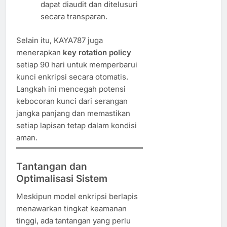
dapat diaudit dan ditelusuri
secara transparan.
Selain itu, KAYA787 juga
menerapkan
key rotation policy
setiap 90 hari untuk memperbarui
kunci enkripsi secara otomatis.
Langkah ini mencegah potensi
kebocoran kunci dari serangan
jangka panjang dan memastikan
setiap lapisan tetap dalam kondisi
aman.
Tantangan dan
Optimalisasi Sistem
Meskipun model enkripsi berlapis
menawarkan tingkat keamanan
tinggi, ada tantangan yang perlu