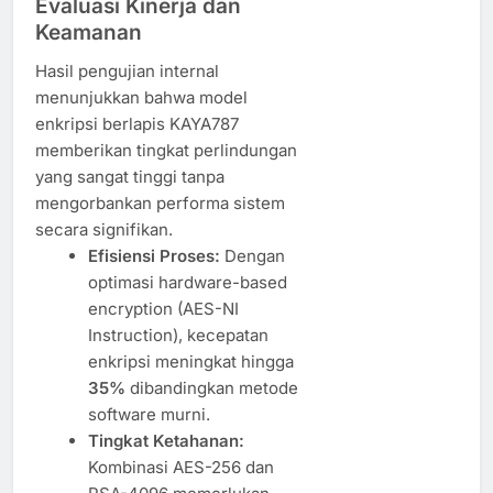
Evaluasi Kinerja dan
Keamanan
Hasil pengujian internal
menunjukkan bahwa model
enkripsi berlapis KAYA787
memberikan tingkat perlindungan
yang sangat tinggi tanpa
mengorbankan performa sistem
secara signifikan.
Efisiensi Proses:
Dengan
optimasi hardware-based
encryption (AES-NI
Instruction), kecepatan
enkripsi meningkat hingga
35%
dibandingkan metode
software murni.
Tingkat Ketahanan:
Kombinasi AES-256 dan