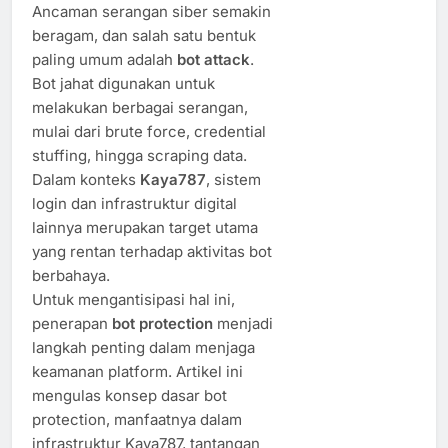
Ancaman serangan siber semakin
beragam, dan salah satu bentuk
paling umum adalah
bot attack
.
Bot jahat digunakan untuk
melakukan berbagai serangan,
mulai dari brute force, credential
stuffing, hingga scraping data.
Dalam konteks
Kaya787
, sistem
login dan infrastruktur digital
lainnya merupakan target utama
yang rentan terhadap aktivitas bot
berbahaya.
Untuk mengantisipasi hal ini,
penerapan
bot protection
menjadi
langkah penting dalam menjaga
keamanan platform. Artikel ini
mengulas konsep dasar bot
protection, manfaatnya dalam
infrastruktur Kaya787, tantangan