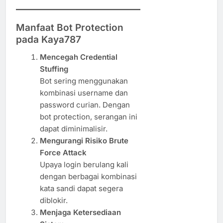
Manfaat Bot Protection
pada Kaya787
Mencegah Credential
Stuffing
Bot sering menggunakan
kombinasi username dan
password curian. Dengan
bot protection, serangan ini
dapat diminimalisir.
Mengurangi Risiko Brute
Force Attack
Upaya login berulang kali
dengan berbagai kombinasi
kata sandi dapat segera
diblokir.
Menjaga Ketersediaan