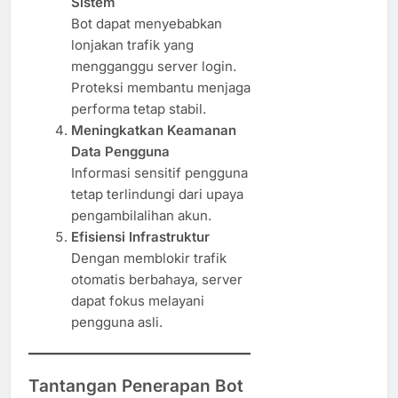
Sistem
Bot dapat menyebabkan
lonjakan trafik yang
mengganggu server login.
Proteksi membantu menjaga
performa tetap stabil.
Meningkatkan Keamanan
Data Pengguna
Informasi sensitif pengguna
tetap terlindungi dari upaya
pengambilalihan akun.
Efisiensi Infrastruktur
Dengan memblokir trafik
otomatis berbahaya, server
dapat fokus melayani
pengguna asli.
Tantangan Penerapan Bot