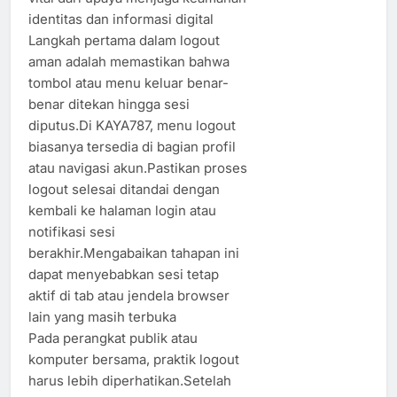
identitas dan informasi digital
Langkah pertama dalam logout
aman adalah memastikan bahwa
tombol atau menu keluar benar-
benar ditekan hingga sesi
diputus.Di KAYA787, menu logout
biasanya tersedia di bagian profil
atau navigasi akun.Pastikan proses
logout selesai ditandai dengan
kembali ke halaman login atau
notifikasi sesi
berakhir.Mengabaikan tahapan ini
dapat menyebabkan sesi tetap
aktif di tab atau jendela browser
lain yang masih terbuka
Pada perangkat publik atau
komputer bersama, praktik logout
harus lebih diperhatikan.Setelah