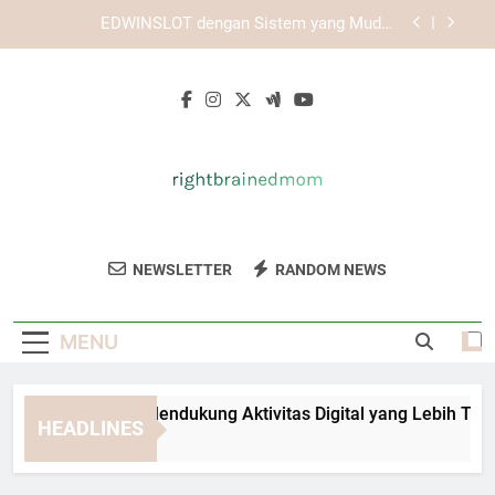
Skip
LEBAH4D dengan Sistem yang Mudah Dipahami
to
Pengguna Baru
content
KAYA787 sebagai Pilihan Platform Digital dengan
Akses Fleksibel
LEBAH4D untuk Mendukung Aktivitas Digital yang
Lebih Terorganisir dan Terkendali
EDWINSLOT dengan Sistem yang Mudah
Dipahami Pengguna Baru
LEBAH4D dengan Sistem yang Mudah Dipahami
Pengguna Baru
Right Brained
Temukan Tips Parenting, Kreatifitas, Dan
KAYA787 sebagai Pilihan Platform Digital dengan
NEWSLETTER
RANDOM NEWS
Mom
Akses Fleksibel
Inspirasi Hidup Dari Right Brained Mom.
Sumber Inspirasi Untuk Para Ibu.
MENU
BAH4D untuk Mendukung Aktivitas Digital yang Lebih Terorgan
HEADLINES
Weeks Ago