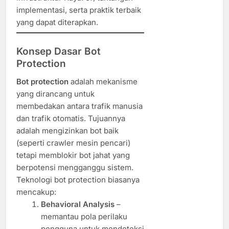
implementasi, serta praktik terbaik
yang dapat diterapkan.
Konsep Dasar Bot
Protection
Bot protection
adalah mekanisme
yang dirancang untuk
membedakan antara trafik manusia
dan trafik otomatis. Tujuannya
adalah mengizinkan bot baik
(seperti crawler mesin pencari)
tetapi memblokir bot jahat yang
berpotensi mengganggu sistem.
Teknologi bot protection biasanya
mencakup:
Behavioral Analysis
–
memantau pola perilaku
pengguna untuk mendeteksi