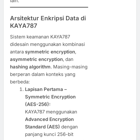
lain.
Arsitektur Enkripsi Data di
KAYA787
Sistem keamanan KAYA787
didesain menggunakan kombinasi
antara
symmetric encryption
,
asymmetric encryption
, dan
hashing algorithm
. Masing-masing
berperan dalam konteks yang
berbeda:
Lapisan Pertama –
Symmetric Encryption
(AES-256):
KAYA787 menggunakan
Advanced Encryption
Standard (AES)
dengan
panjang kunci 256-bit