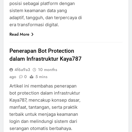
posisi sebagai platform dengan
sistem keamanan data yang
adaptif, tangguh, dan terpercaya di
era transformasi digital.
Read More
Penerapan Bot Protection
dalam Infrastruktur Kaya787
4f6a9a3
10 months
ago
0
5 mins
Artikel ini membahas penerapan
bot protection dalam infrastruktur
Kaya787, mencakup konsep dasar,
manfaat, tantangan, serta praktik
terbaik untuk menjaga keamanan
login dan melindungi sistem dari
serangan otomatis berbahaya.