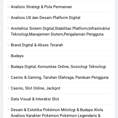
Analisis Strategi & Pola Permainan
Analisis UX dan Desain Platform Digital
Arsitektur Sistem Digital,Stabilitas Platform,Infrastruktur
Teknologi,Manajemen Sistem,Pengalaman Pengguna
Brand Digital & Akses Terarah
Budaya
Budaya Digital, Komunitas Online, Sosiologi Teknologi
Casino & Gaming, Taruhan Olahraga, Panduan Pengguna
Casino, Slot Online, Jackpot
Data Visual & Interaksi Slot
Desain & Estetika Pokémon Mitologi & Budaya Alola
Analisis Karakter Pokémon Pokémon Legendaris &