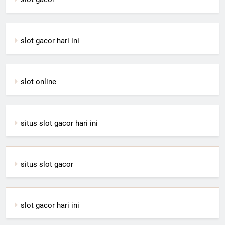
slot gacor hari ini
slot online
situs slot gacor hari ini
situs slot gacor
slot gacor hari ini