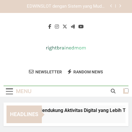
Skip
LEBAH4D dengan Sistem yang Mudah Dipahami
to
Pengguna Baru
content
KAYA787 sebagai Pilihan Platform Digital dengan
Akses Fleksibel
LEBAH4D untuk Mendukung Aktivitas Digital yang
Lebih Terorganisir dan Terkendali
EDWINSLOT dengan Sistem yang Mudah
Dipahami Pengguna Baru
LEBAH4D dengan Sistem yang Mudah Dipahami
Pengguna Baru
Right Brained
Temukan Tips Parenting, Kreatifitas, Dan
KAYA787 sebagai Pilihan Platform Digital dengan
NEWSLETTER
RANDOM NEWS
Mom
Akses Fleksibel
Inspirasi Hidup Dari Right Brained Mom.
Sumber Inspirasi Untuk Para Ibu.
MENU
BAH4D untuk Mendukung Aktivitas Digital yang Lebih Terorgani
HEADLINES
eeks Ago