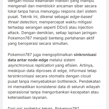
dengan modul keamanan mandiri yang mampu
mengenali dan memblokir ancaman siber secara
lokal tanpa harus menunggu respons dari sistem
pusat. Teknik ini, dikenal sebagai
edge-based
threat detection
, mempercepat waktu mitigasi
terhadap serangan seperti DDoS atau injection
attack. Dengan demikian, setiap lapisan jaringan
Pokemon787 menjadi benteng pertahanan aktif
yang beroperasi secara simultan.
Pokemon787 juga mengoptimalkan
sinkronisasi
data antar node-edge
melalui sistem
asynchronous replication
yang efisien. Artinya,
meskipun data diproses di edge, informasi tetap
tersinkronisasi secara otomatis dengan cloud
pusat tanpa menyebabkan bottleneck. Pendekatan
ini memastikan konsistensi data di seluruh wilayah
operasional tanpa mengorbankan kecepatan atau
ketersediaan layanan.
Dari sisi arsitektur teknis, Pokemon787