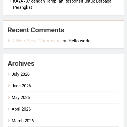
KAYA787 dengan Tampilan Responsif untuk Berbagai
Perangkat
Recent Comments
A WordPress Commenter
on
Hello world!
Archives
July 2026
June 2026
May 2026
April 2026
March 2026