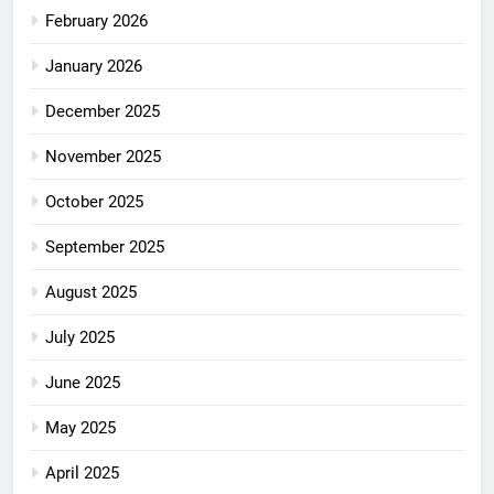
February 2026
January 2026
December 2025
November 2025
October 2025
September 2025
August 2025
July 2025
June 2025
May 2025
April 2025