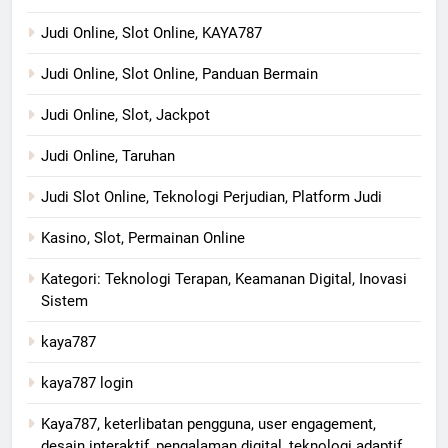
Judi Online, Slot Online, KAYA787
Judi Online, Slot Online, Panduan Bermain
Judi Online, Slot, Jackpot
Judi Online, Taruhan
Judi Slot Online, Teknologi Perjudian, Platform Judi
Kasino, Slot, Permainan Online
Kategori: Teknologi Terapan, Keamanan Digital, Inovasi
Sistem
kaya787
kaya787 login
Kaya787, keterlibatan pengguna, user engagement,
desain interaktif, pengalaman digital, teknologi adaptif