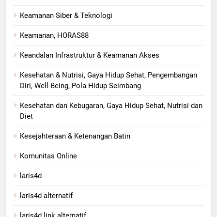
Keamanan Siber & Teknologi
Keamanan, HORAS88
Keandalan Infrastruktur & Keamanan Akses
Kesehatan & Nutrisi, Gaya Hidup Sehat, Pengembangan
Diri, Well-Being, Pola Hidup Seimbang
Kesehatan dan Kebugaran, Gaya Hidup Sehat, Nutrisi dan
Diet
Kesejahteraan & Ketenangan Batin
Komunitas Online
laris4d
laris4d alternatif
laris4d link alternatif