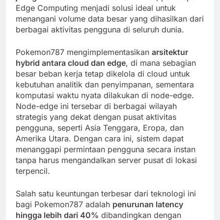
Edge Computing menjadi solusi ideal untuk
menangani volume data besar yang dihasilkan dari
berbagai aktivitas pengguna di seluruh dunia.
Pokemon787 mengimplementasikan
arsitektur
hybrid antara cloud dan edge
, di mana sebagian
besar beban kerja tetap dikelola di cloud untuk
kebutuhan analitik dan penyimpanan, sementara
komputasi waktu nyata dilakukan di node-edge.
Node-edge ini tersebar di berbagai wilayah
strategis yang dekat dengan pusat aktivitas
pengguna, seperti Asia Tenggara, Eropa, dan
Amerika Utara. Dengan cara ini, sistem dapat
menanggapi permintaan pengguna secara instan
tanpa harus mengandalkan server pusat di lokasi
terpencil.
Salah satu keuntungan terbesar dari teknologi ini
bagi Pokemon787 adalah
penurunan latency
hingga lebih dari 40%
dibandingkan dengan