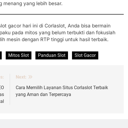
g menang yang lebih besar.
 gacor hari ini di Corlaslot, Anda bisa bermain
rpaku pada mitos yang belum terbukti dan fokuslah
h mesin dengan RTP tinggi untuk hasil terbaik.
Mitos Slot
Panduan Slot
Slot Gacor
s:
Next:
EO
Cara Memilih Layanan Situs Corlaslot Terbaik
as
yang Aman dan Terpercaya
tal