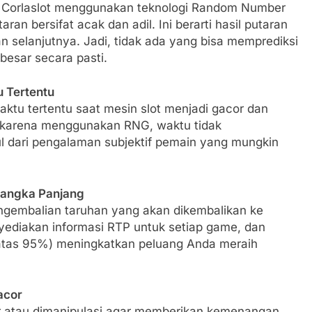
 di Corlaslot menggunakan teknologi Random Number
an bersifat acak dan adil. Ini berarti hasil putaran
 selanjutnya. Jadi, tidak ada yang bisa memprediksi
esar secara pasti.
u Tertentu
tu tertentu saat mesin slot menjadi gacor dan
karena menggunakan RNG, waktu tidak
ul dari pengalaman subjektif pemain yang mungkin
Jangka Panjang
engembalian taruhan yang akan dikembalikan ke
yediakan informasi RTP untuk setiap game, dan
i atas 95%) meningkatkan peluang Anda meraih
acor
r atau dimanipulasi agar memberikan kemenangan