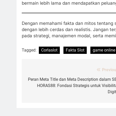
bermain lebih lama dan mendapatkan peluan
Dengan memahami fakta dan mitos tentang slot
dengan lebih cerdas dan realistis. Jangan te
pada strategi, manajemen modal, serta memili
Tagged:
Corlaslot
Fakta Slot
game online
Previou
Post
navigation
Peran Meta Title dan Meta Description dalam S
HORAS88: Fondasi Strategis untuk Visibilit
Digi