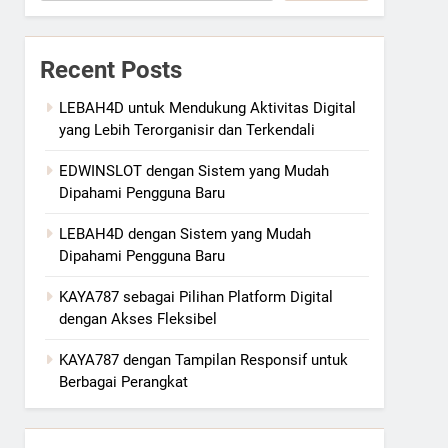
Recent Posts
LEBAH4D untuk Mendukung Aktivitas Digital
yang Lebih Terorganisir dan Terkendali
EDWINSLOT dengan Sistem yang Mudah
Dipahami Pengguna Baru
LEBAH4D dengan Sistem yang Mudah
Dipahami Pengguna Baru
KAYA787 sebagai Pilihan Platform Digital
dengan Akses Fleksibel
KAYA787 dengan Tampilan Responsif untuk
Berbagai Perangkat