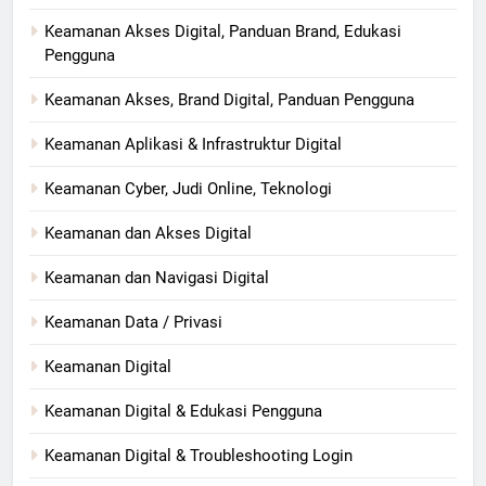
Keamanan Akses Digital, Panduan Brand, Edukasi
Pengguna
Keamanan Akses, Brand Digital, Panduan Pengguna
Keamanan Aplikasi & Infrastruktur Digital
Keamanan Cyber, Judi Online, Teknologi
Keamanan dan Akses Digital
Keamanan dan Navigasi Digital
Keamanan Data / Privasi
Keamanan Digital
Keamanan Digital & Edukasi Pengguna
Keamanan Digital & Troubleshooting Login