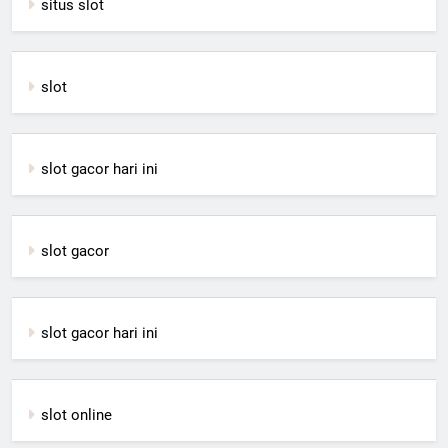
situs slot
slot
slot gacor hari ini
slot gacor
slot gacor hari ini
slot online