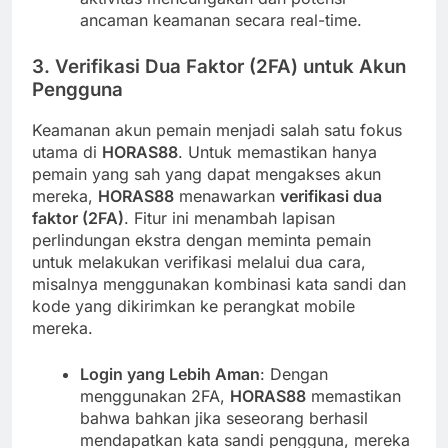
ancaman keamanan secara real-time.
3. Verifikasi Dua Faktor (2FA) untuk Akun
Pengguna
Keamanan akun pemain menjadi salah satu fokus
utama di
HORAS88
. Untuk memastikan hanya
pemain yang sah yang dapat mengakses akun
mereka,
HORAS88
menawarkan
verifikasi dua
faktor (2FA)
. Fitur ini menambah lapisan
perlindungan ekstra dengan meminta pemain
untuk melakukan verifikasi melalui dua cara,
misalnya menggunakan kombinasi kata sandi dan
kode yang dikirimkan ke perangkat mobile
mereka.
Login yang Lebih Aman
: Dengan
menggunakan 2FA,
HORAS88
memastikan
bahwa bahkan jika seseorang berhasil
mendapatkan kata sandi pengguna, mereka