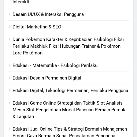
Interaktif
Desain UI/UX & Interaksi Pengguna
Digital Marketing & SEO
Dunia Pokémon Karakter & Kepribadian Psikologi Fiksi
Perilaku Makhluk Fiksi Hubungan Trainer & Pokémon
Lore Pokémon
Edukasi · Matematika · Psikologi Perilaku
Edukasi Desain Permainan Digital
Edukasi Digital, Teknologi Permainan, Perilaku Pengguna
Edukasi Game Online Strategi dan Taktik Slot Analisis
Mesin Slot Pengelolaan Modal Panduan Pemain Pemula
& Lanjutan
Edukasi Judi Online Tips & Strategi Bermain Manajemen
Emosi Gaya Bermain Sehat Pengalaman Pengguna