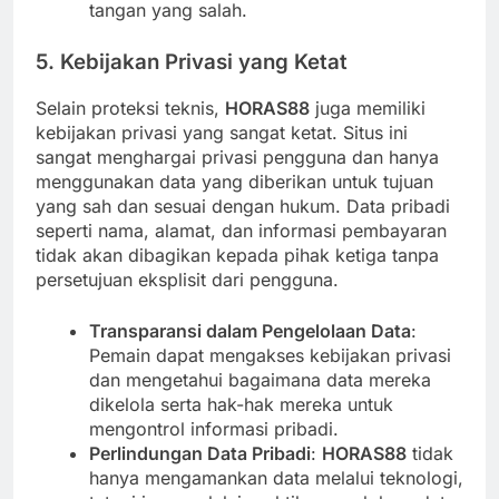
tangan yang salah.
5. Kebijakan Privasi yang Ketat
Selain proteksi teknis,
HORAS88
juga memiliki
kebijakan privasi yang sangat ketat. Situs ini
sangat menghargai privasi pengguna dan hanya
menggunakan data yang diberikan untuk tujuan
yang sah dan sesuai dengan hukum. Data pribadi
seperti nama, alamat, dan informasi pembayaran
tidak akan dibagikan kepada pihak ketiga tanpa
persetujuan eksplisit dari pengguna.
Transparansi dalam Pengelolaan Data
:
Pemain dapat mengakses kebijakan privasi
dan mengetahui bagaimana data mereka
dikelola serta hak-hak mereka untuk
mengontrol informasi pribadi.
Perlindungan Data Pribadi
:
HORAS88
tidak
hanya mengamankan data melalui teknologi,