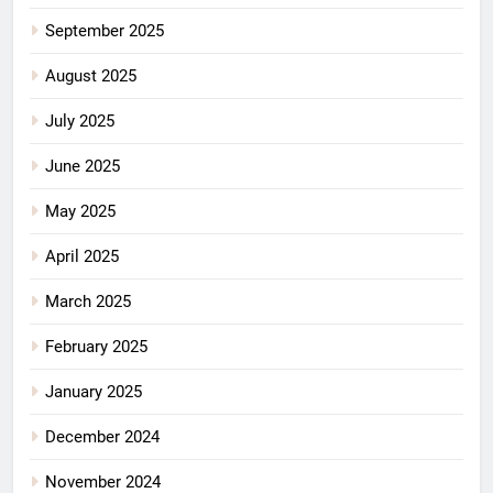
September 2025
August 2025
July 2025
June 2025
May 2025
April 2025
March 2025
February 2025
January 2025
December 2024
November 2024