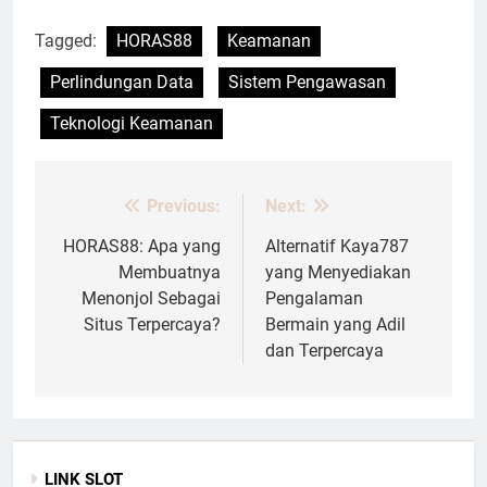
Tagged:
HORAS88
Keamanan
Perlindungan Data
Sistem Pengawasan
Teknologi Keamanan
Previous:
Next:
Post
navigation
HORAS88: Apa yang
Alternatif Kaya787
Membuatnya
yang Menyediakan
Menonjol Sebagai
Pengalaman
Situs Terpercaya?
Bermain yang Adil
dan Terpercaya
LINK SLOT