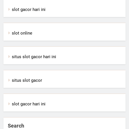
slot gacor hari ini
slot online
situs slot gacor hari ini
situs slot gacor
slot gacor hari ini
Search