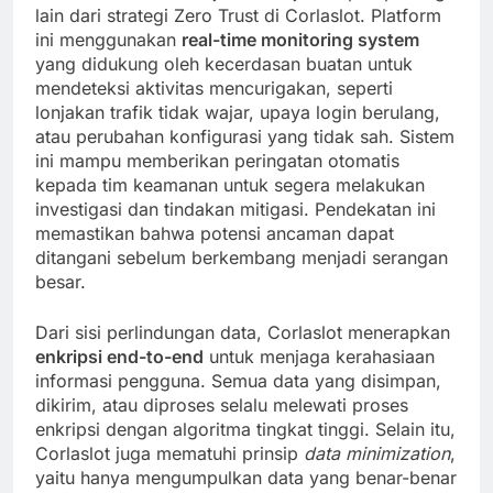
lain dari strategi Zero Trust di Corlaslot. Platform
ini menggunakan
real-time monitoring system
yang didukung oleh kecerdasan buatan untuk
mendeteksi aktivitas mencurigakan, seperti
lonjakan trafik tidak wajar, upaya login berulang,
atau perubahan konfigurasi yang tidak sah. Sistem
ini mampu memberikan peringatan otomatis
kepada tim keamanan untuk segera melakukan
investigasi dan tindakan mitigasi. Pendekatan ini
memastikan bahwa potensi ancaman dapat
ditangani sebelum berkembang menjadi serangan
besar.
Dari sisi perlindungan data, Corlaslot menerapkan
enkripsi end-to-end
untuk menjaga kerahasiaan
informasi pengguna. Semua data yang disimpan,
dikirim, atau diproses selalu melewati proses
enkripsi dengan algoritma tingkat tinggi. Selain itu,
Corlaslot juga mematuhi prinsip
data minimization
,
yaitu hanya mengumpulkan data yang benar-benar