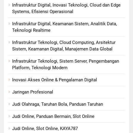
Infrastruktur Digital, Inovasi Teknologi, Cloud dan Edge
Systems, Efisiensi Operasional
Infrastruktur Digital, Keamanan Sistem, Analitik Data,
Teknologi Realtime
Infrastruktur Teknologi, Cloud Computing, Arsitektur
Sistem, Keamanan Digital, Manajemen Data Global
Infrastruktur Teknologi, Sistem Server, Pengembangan
Platform, Teknologi Modern
Inovasi Akses Online & Pengalaman Digital
Jaringan Profesional
Judi Olahraga, Taruhan Bola, Panduan Taruhan
Judi Online, Panduan Bermain, Slot Online
Judi Online, Slot Online, KAYA787