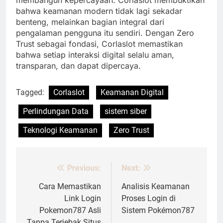
membangun kepercayaan. Corlaslot membuktikan
bahwa keamanan modern tidak lagi sekadar
benteng, melainkan bagian integral dari
pengalaman pengguna itu sendiri. Dengan Zero
Trust sebagai fondasi, Corlaslot memastikan
bahwa setiap interaksi digital selalu aman,
transparan, dan dapat dipercaya.
Tagged:
Corlaslot
Keamanan Digital
Perlindungan Data
sistem siber
Teknologi Keamanan
Zero Trust
Previous:
Next:
Post
navigation
Cara Memastikan
Analisis Keamanan
Link Login
Proses Login di
Pokemon787 Asli
Sistem Pokémon787
Tanpa Terjebak Situs