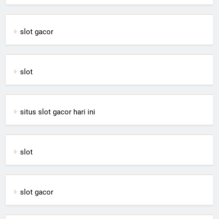
slot gacor
slot
situs slot gacor hari ini
slot
slot gacor