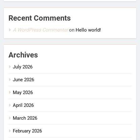
Recent Comments
A WordPress Commenter
on
Hello world!
Archives
July 2026
June 2026
May 2026
April 2026
March 2026
February 2026