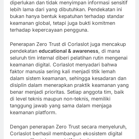
diperlukan dan tidak menyimpan informasi sensitif
lebih lama dari yang dibutuhkan. Pendekatan ini
bukan hanya bentuk kepatuhan terhadap standar
keamanan global, tetapi juga bukti komitmen
terhadap kepercayaan pengguna.
Penerapan Zero Trust di Corlaslot juga mencakup
pendekatan
educational & awareness
, di mana
seluruh tim internal diberi pelatihan rutin mengenai
keamanan digital. Corlaslot menyadari bahwa
faktor manusia sering kali menjadi titik lemah
dalam sistem keamanan, sehingga kesadaran dan
disiplin dalam menerapkan praktik keamanan yang
benar menjadi prioritas. Setiap anggota tim, baik
di level teknis maupun non-teknis, memiliki
tanggung jawab yang sama dalam menjaga
keamanan platform.
Dengan penerapan Zero Trust secara menyeluruh,
Corlaslot berhasil membangun ekosistem digital