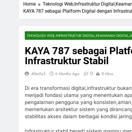
Home
Teknologi Web,Infrastruktur Digital,Keama
KAYA 787 sebagai Platform Digital dengan Infrastruk
TEKNOLOGI WEB,INFRASTRUKTUR DIGITAL,KEAMANAN DIGITAL
KAYA 787 sebagai Platf
Infrastruktur Stabil
0
4f6a9a3
6 Months Ago
8 Mins
Di era transformasi digital,infrastruktur buk
menjadi fondasi utama yang menentukan ap
pengalaman pengguna yang konsisten,aman,da
memerlukan arsitektur sistem yang diranca
stabilitas akses dalam berbagai kondisi jarin
Infrastruktur stabil berarti sistem mampu 