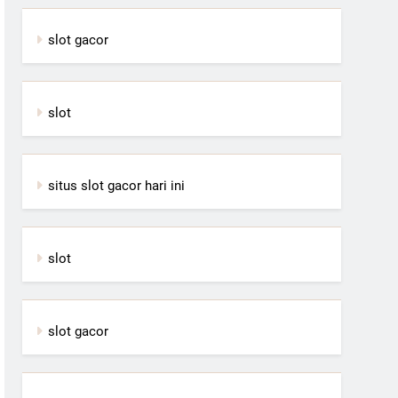
slot gacor
slot
situs slot gacor hari ini
slot
slot gacor