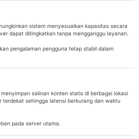
emungkinkan sistem menyesuaikan kapasitas secara
erver dapat ditingkatkan tanpa mengganggu layanan.
tikan pengalaman pengguna tetap stabil dalam
yimpan salinan konten statis di berbagai lokasi
 terdekat sehingga latensi berkurang dan waktu
ban pada server utama.