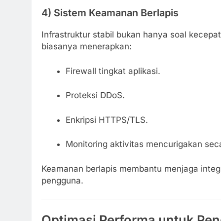
4) Sistem Keamanan Berlapis
Infrastruktur stabil bukan hanya soal kecepa
biasanya menerapkan:
Firewall tingkat aplikasi.
Proteksi DDoS.
Enkripsi HTTPS/TLS.
Monitoring aktivitas mencurigakan seca
Keamanan berlapis membantu menjaga integr
pengguna.
Optimasi Performa untuk Pe