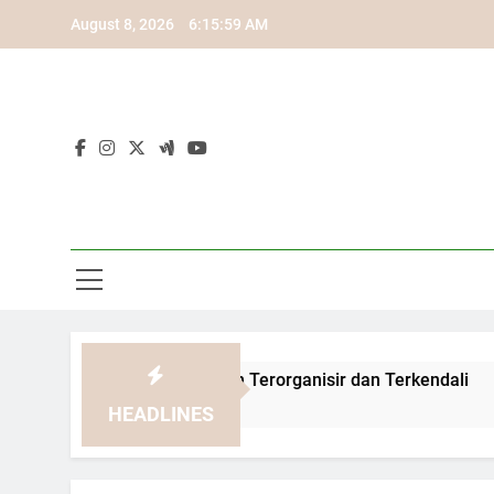
Skip
August 8, 2026
6:16:00 AM
to
content
Rig
Temukan Ti
igital yang Lebih Terorganisir dan Terkendali
EDWINSL
3 Weeks A
HEADLINES