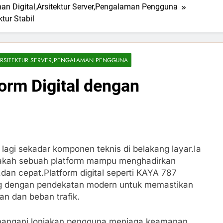
nan Digital,Arsitektur Server,Pengalaman Pengguna
tur Stabil
,ARSITEKTUR SERVER,PENGALAMAN PENGGUNA
orm Digital dengan
an lagi sekadar komponen teknis di belakang layar.Ia
akah sebuah platform mampu menghadirkan
n cepat.Platform digital seperti KAYA 787
ng dengan pendekatan modern untuk memastikan
gan dan beban trafik.
menangani lonjakan pengguna,menjaga keamanan