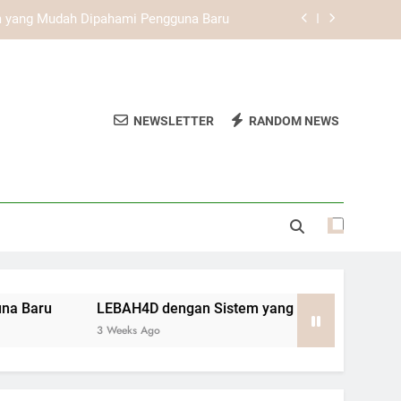
 yang Mudah Dipahami Pengguna Baru
 yang Mudah Dipahami Pengguna Baru
atform Digital dengan Akses Fleksibel
NEWSLETTER
RANDOM NEWS
ang Lebih Terorganisir dan Terkendali
 yang Mudah Dipahami Pengguna Baru
ned Mom. Sumber Inspirasi Untuk Para Ibu.
 yang Mudah Dipahami Pengguna Baru
atform Digital dengan Akses Fleksibel
LEBAH4D dengan Sistem yang Mudah Dipahami Pengguna 
3 Weeks Ago