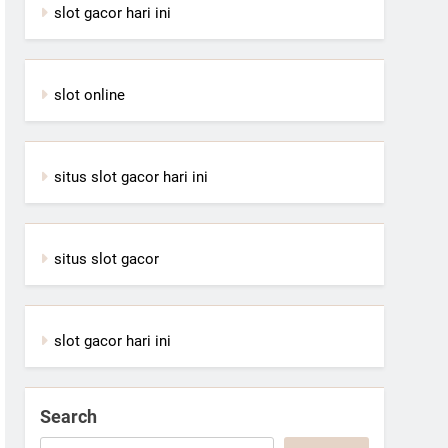
slot gacor hari ini
slot online
situs slot gacor hari ini
situs slot gacor
slot gacor hari ini
Search