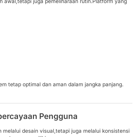
n awal,tetapi juga pemeliharaan rutin.Platform yang
em tetap optimal dan aman dalam jangka panjang.
epercayaan Pengguna
elalui desain visual,tetapi juga melalui konsistensi