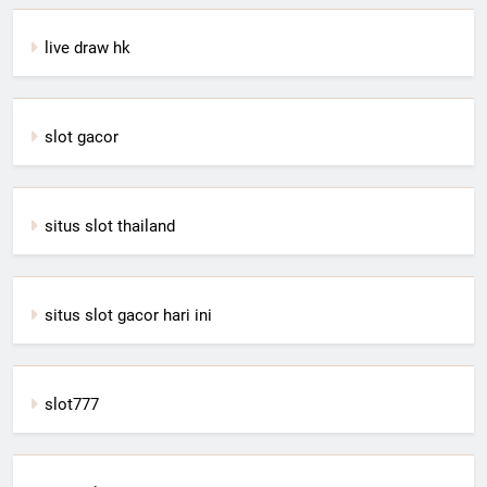
live draw hk
slot gacor
situs slot thailand
situs slot gacor hari ini
slot777