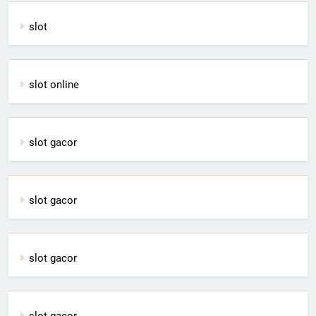
slot
slot online
slot gacor
slot gacor
slot gacor