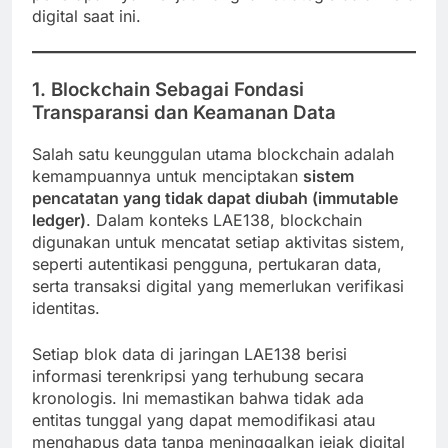
digital saat ini.
1.
Blockchain Sebagai Fondasi
Transparansi dan Keamanan Data
Salah satu keunggulan utama blockchain adalah
kemampuannya untuk menciptakan
sistem
pencatatan yang tidak dapat diubah (immutable
ledger)
. Dalam konteks LAE138, blockchain
digunakan untuk mencatat setiap aktivitas sistem,
seperti autentikasi pengguna, pertukaran data,
serta transaksi digital yang memerlukan verifikasi
identitas.
Setiap blok data di jaringan LAE138 berisi
informasi terenkripsi yang terhubung secara
kronologis. Ini memastikan bahwa tidak ada
entitas tunggal yang dapat memodifikasi atau
menghapus data tanpa meninggalkan jejak digital