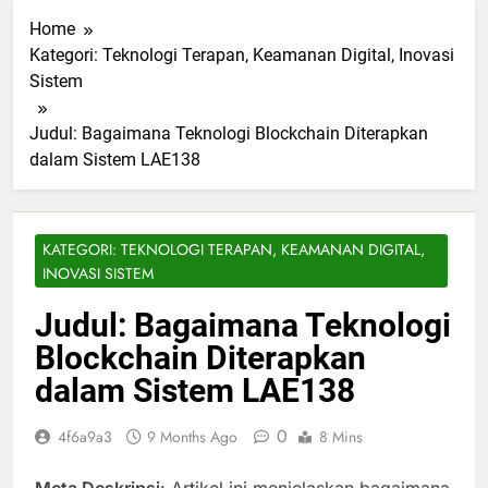
Home
Kategori: Teknologi Terapan, Keamanan Digital, Inovasi
Sistem
Judul: Bagaimana Teknologi Blockchain Diterapkan
dalam Sistem LAE138
KATEGORI: TEKNOLOGI TERAPAN, KEAMANAN DIGITAL,
INOVASI SISTEM
Judul: Bagaimana Teknologi
Blockchain Diterapkan
dalam Sistem LAE138
0
4f6a9a3
9 Months Ago
8 Mins