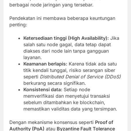
berbagai node jaringan yang tersebar.
Pendekatan ini membawa beberapa keuntungan
penting:
Ketersediaan tinggi (High Availability):
Jika
salah satu node gagal, data tetap dapat
diakses dari node lain tanpa gangguan
layanan.
Keamanan berlapis:
Karena tidak ada satu
titik kendali tunggal, risiko serangan siber
seperti
Distributed Denial of Service (DDoS)
berkurang secara signifikan.
Konsistensi data:
Setiap node
memverifikasi dan menyetujui transaksi
sebelum ditambahkan ke blockchain,
memastikan validitas data yang tersimpan.
Dengan mekanisme konsensus seperti
Proof of
Authority (PoA)
atau
Byzantine Fault Tolerance