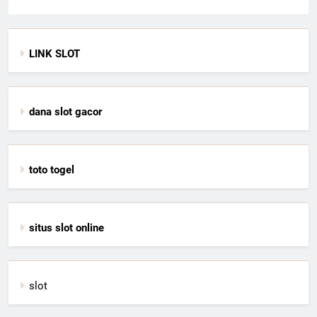
LINK SLOT
dana slot gacor
toto togel
situs slot online
slot