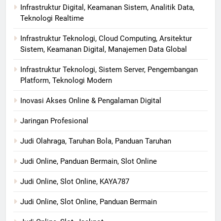
Infrastruktur Digital, Keamanan Sistem, Analitik Data,
Teknologi Realtime
Infrastruktur Teknologi, Cloud Computing, Arsitektur
Sistem, Keamanan Digital, Manajemen Data Global
Infrastruktur Teknologi, Sistem Server, Pengembangan
Platform, Teknologi Modern
Inovasi Akses Online & Pengalaman Digital
Jaringan Profesional
Judi Olahraga, Taruhan Bola, Panduan Taruhan
Judi Online, Panduan Bermain, Slot Online
Judi Online, Slot Online, KAYA787
Judi Online, Slot Online, Panduan Bermain