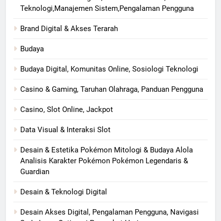
Teknologi,Manajemen Sistem,Pengalaman Pengguna
Brand Digital & Akses Terarah
Budaya
Budaya Digital, Komunitas Online, Sosiologi Teknologi
Casino & Gaming, Taruhan Olahraga, Panduan Pengguna
Casino, Slot Online, Jackpot
Data Visual & Interaksi Slot
Desain & Estetika Pokémon Mitologi & Budaya Alola
Analisis Karakter Pokémon Pokémon Legendaris &
Guardian
Desain & Teknologi Digital
Desain Akses Digital, Pengalaman Pengguna, Navigasi