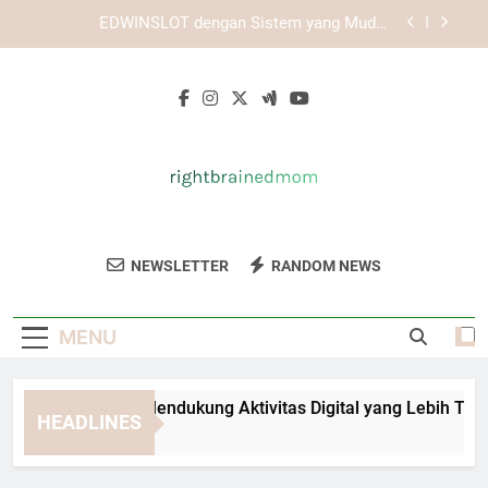
Skip
LEBAH4D dengan Sistem yang Mudah Dipahami
to
Pengguna Baru
content
KAYA787 sebagai Pilihan Platform Digital dengan
Akses Fleksibel
LEBAH4D untuk Mendukung Aktivitas Digital yang
Lebih Terorganisir dan Terkendali
EDWINSLOT dengan Sistem yang Mudah
Dipahami Pengguna Baru
LEBAH4D dengan Sistem yang Mudah Dipahami
Pengguna Baru
Right Brained
Temukan Tips Parenting, Kreatifitas, Dan
KAYA787 sebagai Pilihan Platform Digital dengan
NEWSLETTER
RANDOM NEWS
Mom
Akses Fleksibel
Inspirasi Hidup Dari Right Brained Mom.
Sumber Inspirasi Untuk Para Ibu.
MENU
EBAH4D untuk Mendukung Aktivitas Digital yang Lebih Terorga
HEADLINES
 Weeks Ago