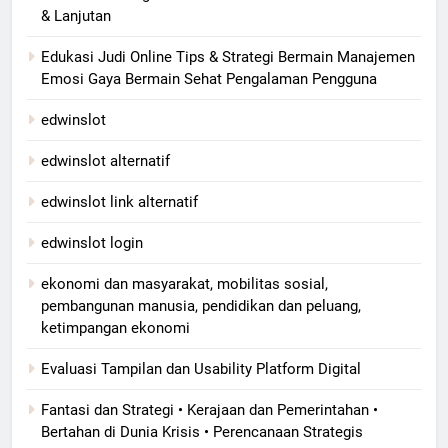
& Lanjutan
Edukasi Judi Online Tips & Strategi Bermain Manajemen
Emosi Gaya Bermain Sehat Pengalaman Pengguna
edwinslot
edwinslot alternatif
edwinslot link alternatif
edwinslot login
ekonomi dan masyarakat, mobilitas sosial,
pembangunan manusia, pendidikan dan peluang,
ketimpangan ekonomi
Evaluasi Tampilan dan Usability Platform Digital
Fantasi dan Strategi • Kerajaan dan Pemerintahan •
Bertahan di Dunia Krisis • Perencanaan Strategis