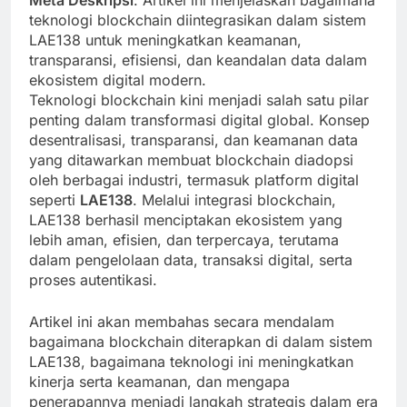
Meta Deskripsi
: Artikel ini menjelaskan bagaimana
teknologi blockchain diintegrasikan dalam sistem
LAE138 untuk meningkatkan keamanan,
transparansi, efisiensi, dan keandalan data dalam
ekosistem digital modern.
Teknologi blockchain kini menjadi salah satu pilar
penting dalam transformasi digital global. Konsep
desentralisasi, transparansi, dan keamanan data
yang ditawarkan membuat blockchain diadopsi
oleh berbagai industri, termasuk platform digital
seperti
LAE138
. Melalui integrasi blockchain,
LAE138 berhasil menciptakan ekosistem yang
lebih aman, efisien, dan terpercaya, terutama
dalam pengelolaan data, transaksi digital, serta
proses autentikasi.
Artikel ini akan membahas secara mendalam
bagaimana blockchain diterapkan di dalam sistem
LAE138, bagaimana teknologi ini meningkatkan
kinerja serta keamanan, dan mengapa
penerapannya menjadi langkah strategis dalam era