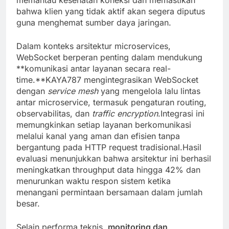
memantau kesehatan koneksi dan memastikan
bahwa klien yang tidak aktif akan segera diputus
guna menghemat sumber daya jaringan.
Dalam konteks arsitektur microservices,
WebSocket berperan penting dalam mendukung
**komunikasi antar layanan secara real-
time.**KAYA787 mengintegrasikan WebSocket
dengan
service mesh
yang mengelola lalu lintas
antar microservice, termasuk pengaturan routing,
observabilitas, dan
traffic encryption
.Integrasi ini
memungkinkan setiap layanan berkomunikasi
melalui kanal yang aman dan efisien tanpa
bergantung pada HTTP request tradisional.Hasil
evaluasi menunjukkan bahwa arsitektur ini berhasil
meningkatkan throughput data hingga 42% dan
menurunkan waktu respon sistem ketika
menangani permintaan bersamaan dalam jumlah
besar.
Selain performa teknis,
monitoring dan