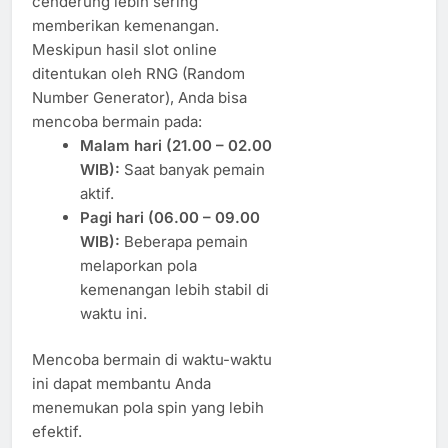
cenderung lebih sering
memberikan kemenangan.
Meskipun hasil slot online
ditentukan oleh RNG (Random
Number Generator), Anda bisa
mencoba bermain pada:
Malam hari (21.00 – 02.00
WIB):
Saat banyak pemain
aktif.
Pagi hari (06.00 – 09.00
WIB):
Beberapa pemain
melaporkan pola
kemenangan lebih stabil di
waktu ini.
Mencoba bermain di waktu-waktu
ini dapat membantu Anda
menemukan pola spin yang lebih
efektif.