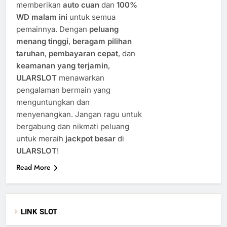
memberikan
auto cuan
dan
100%
WD malam ini
untuk semua
pemainnya. Dengan
peluang
menang tinggi
,
beragam pilihan
taruhan
,
pembayaran cepat
, dan
keamanan yang terjamin
,
ULARSLOT
menawarkan
pengalaman bermain yang
menguntungkan dan
menyenangkan. Jangan ragu untuk
bergabung dan nikmati peluang
untuk meraih
jackpot besar
di
ULARSLOT
!
Read More
LINK SLOT