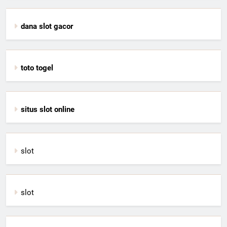
dana slot gacor
toto togel
situs slot online
slot
slot