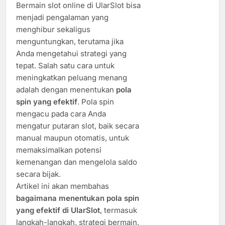
Bermain slot online di UlarSlot bisa
menjadi pengalaman yang
menghibur sekaligus
menguntungkan, terutama jika
Anda mengetahui strategi yang
tepat. Salah satu cara untuk
meningkatkan peluang menang
adalah dengan menentukan
pola
spin yang efektif
. Pola spin
mengacu pada cara Anda
mengatur putaran slot, baik secara
manual maupun otomatis, untuk
memaksimalkan potensi
kemenangan dan mengelola saldo
secara bijak.
Artikel ini akan membahas
bagaimana menentukan pola spin
yang efektif di UlarSlot
, termasuk
langkah-langkah, strategi bermain,