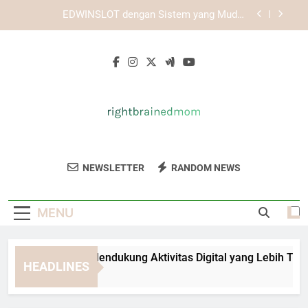
Skip
LEBAH4D dengan Sistem yang Mudah Dipahami
to
Pengguna Baru
content
KAYA787 sebagai Pilihan Platform Digital dengan
Akses Fleksibel
LEBAH4D untuk Mendukung Aktivitas Digital yang
Lebih Terorganisir dan Terkendali
EDWINSLOT dengan Sistem yang Mudah
Dipahami Pengguna Baru
LEBAH4D dengan Sistem yang Mudah Dipahami
Pengguna Baru
Right Brained
Temukan Tips Parenting, Kreatifitas, Dan
KAYA787 sebagai Pilihan Platform Digital dengan
NEWSLETTER
RANDOM NEWS
Mom
Akses Fleksibel
Inspirasi Hidup Dari Right Brained Mom.
Sumber Inspirasi Untuk Para Ibu.
MENU
BAH4D untuk Mendukung Aktivitas Digital yang Lebih Terorgan
HEADLINES
Weeks Ago