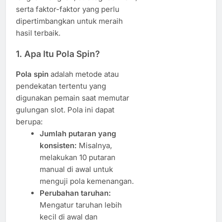
serta faktor-faktor yang perlu
dipertimbangkan untuk meraih
hasil terbaik.
1. Apa Itu Pola Spin?
Pola spin
adalah metode atau
pendekatan tertentu yang
digunakan pemain saat memutar
gulungan slot. Pola ini dapat
berupa:
Jumlah putaran yang
konsisten:
Misalnya,
melakukan 10 putaran
manual di awal untuk
menguji pola kemenangan.
Perubahan taruhan:
Mengatur taruhan lebih
kecil di awal dan