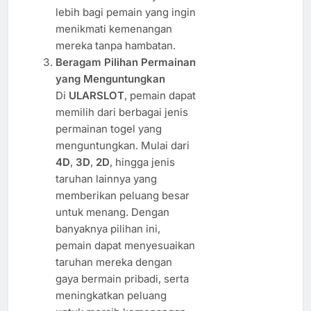
lebih bagi pemain yang ingin
menikmati kemenangan
mereka tanpa hambatan.
Beragam Pilihan Permainan
yang Menguntungkan
Di
ULARSLOT
, pemain dapat
memilih dari berbagai jenis
permainan togel yang
menguntungkan. Mulai dari
4D
,
3D
,
2D
, hingga jenis
taruhan lainnya yang
memberikan peluang besar
untuk menang. Dengan
banyaknya pilihan ini,
pemain dapat menyesuaikan
taruhan mereka dengan
gaya bermain pribadi, serta
meningkatkan peluang