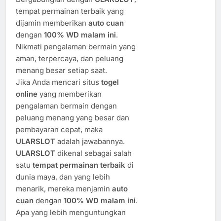
tempat permainan terbaik yang
dijamin memberikan
auto cuan
dengan
100% WD malam ini
.
Nikmati pengalaman bermain yang
aman, terpercaya, dan peluang
menang besar setiap saat.
Jika Anda mencari situs
togel
online
yang memberikan
pengalaman bermain dengan
peluang menang yang besar dan
pembayaran cepat, maka
ULARSLOT
adalah jawabannya.
ULARSLOT
dikenal sebagai salah
satu
tempat permainan terbaik
di
dunia maya, dan yang lebih
menarik, mereka menjamin
auto
cuan
dengan
100% WD malam ini
.
Apa yang lebih menguntungkan