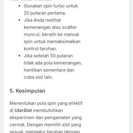
Gunakan spin turbo untuk
20 putaran pertama.
Jika Anda melihat
kemenangan atau scatter
muncul, beralih ke manual
spin untuk memaksimalkan
kontrol taruhan.
Jika setelah 50 putaran
tidak ada pola kemenangan,
hentikan sementara dan
coba slot lain.
5. Kesimpulan
Menentukan pola spin yang efektif
di
UlarSlot
membutuhkan
eksperimen dan pengamatan yang
cermat. Dengan memilih slot yang
sesuai, mengatur taruhan dengan