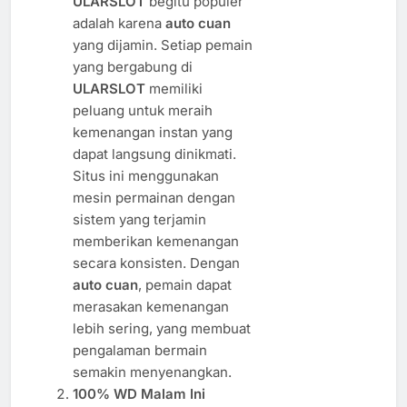
ULARSLOT
begitu populer
adalah karena
auto cuan
yang dijamin. Setiap pemain
yang bergabung di
ULARSLOT
memiliki
peluang untuk meraih
kemenangan instan yang
dapat langsung dinikmati.
Situs ini menggunakan
mesin permainan dengan
sistem yang terjamin
memberikan kemenangan
secara konsisten. Dengan
auto cuan
, pemain dapat
merasakan kemenangan
lebih sering, yang membuat
pengalaman bermain
semakin menyenangkan.
100% WD Malam Ini