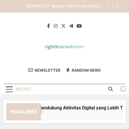
Skip
LEBAH4D dengan Sistem yang Mudah Dipahami
to
Pengguna Baru
content
KAYA787 sebagai Pilihan Platform Digital dengan
Akses Fleksibel
LEBAH4D untuk Mendukung Aktivitas Digital yang
Lebih Terorganisir dan Terkendali
EDWINSLOT dengan Sistem yang Mudah
Dipahami Pengguna Baru
LEBAH4D dengan Sistem yang Mudah Dipahami
Pengguna Baru
Right Brained
Temukan Tips Parenting, Kreatifitas, Dan
KAYA787 sebagai Pilihan Platform Digital dengan
NEWSLETTER
RANDOM NEWS
Mom
Akses Fleksibel
Inspirasi Hidup Dari Right Brained Mom.
Sumber Inspirasi Untuk Para Ibu.
MENU
BAH4D untuk Mendukung Aktivitas Digital yang Lebih Terorgan
HEADLINES
Weeks Ago