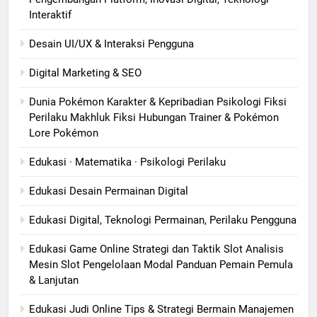
Interaktif
Desain UI/UX & Interaksi Pengguna
Digital Marketing & SEO
Dunia Pokémon Karakter & Kepribadian Psikologi Fiksi
Perilaku Makhluk Fiksi Hubungan Trainer & Pokémon
Lore Pokémon
Edukasi · Matematika · Psikologi Perilaku
Edukasi Desain Permainan Digital
Edukasi Digital, Teknologi Permainan, Perilaku Pengguna
Edukasi Game Online Strategi dan Taktik Slot Analisis
Mesin Slot Pengelolaan Modal Panduan Pemain Pemula
& Lanjutan
Edukasi Judi Online Tips & Strategi Bermain Manajemen