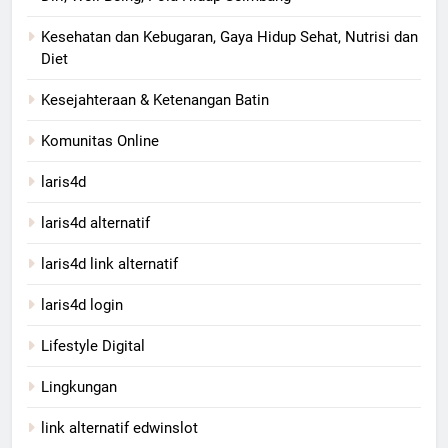
Kesehatan dan Kebugaran, Gaya Hidup Sehat, Nutrisi dan
Diet
Kesejahteraan & Ketenangan Batin
Komunitas Online
laris4d
laris4d alternatif
laris4d link alternatif
laris4d login
Lifestyle Digital
Lingkungan
link alternatif edwinslot