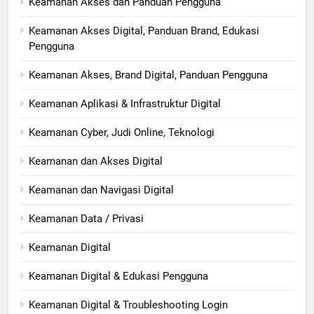
Keamanan Akses dan Panduan Pengguna
Keamanan Akses Digital, Panduan Brand, Edukasi
Pengguna
Keamanan Akses, Brand Digital, Panduan Pengguna
Keamanan Aplikasi & Infrastruktur Digital
Keamanan Cyber, Judi Online, Teknologi
Keamanan dan Akses Digital
Keamanan dan Navigasi Digital
Keamanan Data / Privasi
Keamanan Digital
Keamanan Digital & Edukasi Pengguna
Keamanan Digital & Troubleshooting Login