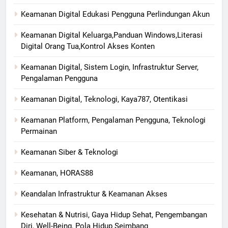
Keamanan Digital Edukasi Pengguna Perlindungan Akun
Keamanan Digital Keluarga,Panduan Windows,Literasi
Digital Orang Tua,Kontrol Akses Konten
Keamanan Digital, Sistem Login, Infrastruktur Server,
Pengalaman Pengguna
Keamanan Digital, Teknologi, Kaya787, Otentikasi
Keamanan Platform, Pengalaman Pengguna, Teknologi
Permainan
Keamanan Siber & Teknologi
Keamanan, HORAS88
Keandalan Infrastruktur & Keamanan Akses
Kesehatan & Nutrisi, Gaya Hidup Sehat, Pengembangan
Diri, Well-Being, Pola Hidup Seimbang