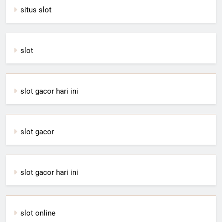
situs slot
slot
slot gacor hari ini
slot gacor
slot gacor hari ini
slot online