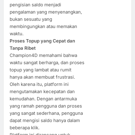
pengisian saldo menjadi
pengalaman yang menyenangkan,
bukan sesuatu yang
membingungkan atau memakan
waktu.
Proses Topup yang Cepat dan
Tanpa Ribet
Champion4D memahami bahwa
waktu sangat berharga, dan proses
topup yang lambat atau rumit
hanya akan membuat frustrasi.
Oleh karena itu, platform ini
mengutamakan kecepatan dan
kemudahan. Dengan antarmuka
yang ramah pengguna dan proses
yang sangat sederhana, pengguna
dapat mengisi saldo hanya dalam
beberapa klik.
Platform ini dirancang untuk