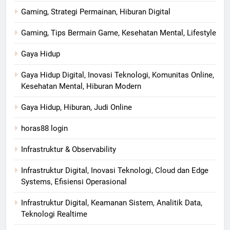
Gaming, Strategi Permainan, Hiburan Digital
Gaming, Tips Bermain Game, Kesehatan Mental, Lifestyle
Gaya Hidup
Gaya Hidup Digital, Inovasi Teknologi, Komunitas Online,
Kesehatan Mental, Hiburan Modern
Gaya Hidup, Hiburan, Judi Online
horas88 login
Infrastruktur & Observability
Infrastruktur Digital, Inovasi Teknologi, Cloud dan Edge
Systems, Efisiensi Operasional
Infrastruktur Digital, Keamanan Sistem, Analitik Data,
Teknologi Realtime