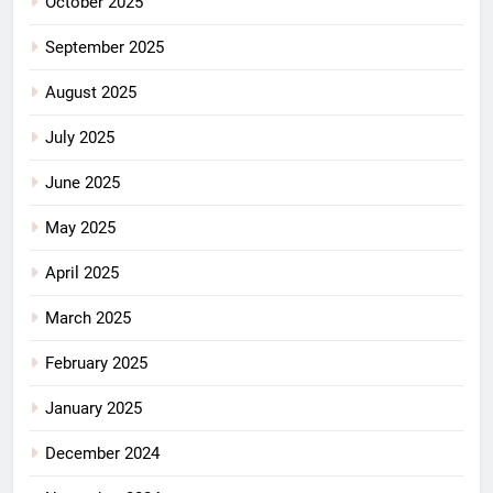
October 2025
September 2025
August 2025
July 2025
June 2025
May 2025
April 2025
March 2025
February 2025
January 2025
December 2024