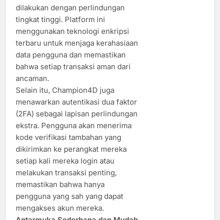
dilakukan dengan perlindungan
tingkat tinggi. Platform ini
menggunakan teknologi enkripsi
terbaru untuk menjaga kerahasiaan
data pengguna dan memastikan
bahwa setiap transaksi aman dari
ancaman.
Selain itu, Champion4D juga
menawarkan autentikasi dua faktor
(2FA) sebagai lapisan perlindungan
ekstra. Pengguna akan menerima
kode verifikasi tambahan yang
dikirimkan ke perangkat mereka
setiap kali mereka login atau
melakukan transaksi penting,
memastikan bahwa hanya
pengguna yang sah yang dapat
mengakses akun mereka.
Antarmuka Sederhana dan Mudah