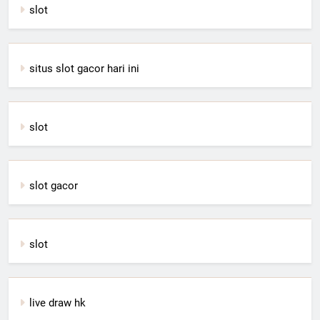
slot
situs slot gacor hari ini
slot
slot gacor
slot
live draw hk