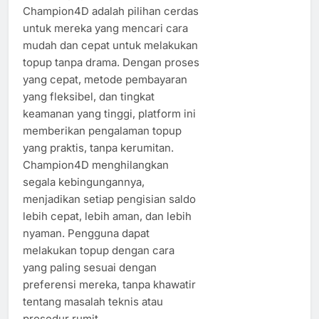
Champion4D adalah pilihan cerdas
untuk mereka yang mencari cara
mudah dan cepat untuk melakukan
topup tanpa drama. Dengan proses
yang cepat, metode pembayaran
yang fleksibel, dan tingkat
keamanan yang tinggi, platform ini
memberikan pengalaman topup
yang praktis, tanpa kerumitan.
Champion4D menghilangkan
segala kebingungannya,
menjadikan setiap pengisian saldo
lebih cepat, lebih aman, dan lebih
nyaman. Pengguna dapat
melakukan topup dengan cara
yang paling sesuai dengan
preferensi mereka, tanpa khawatir
tentang masalah teknis atau
prosedur rumit.