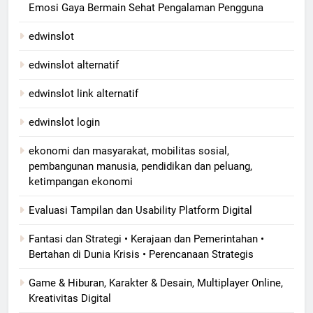
Emosi Gaya Bermain Sehat Pengalaman Pengguna
edwinslot
edwinslot alternatif
edwinslot link alternatif
edwinslot login
ekonomi dan masyarakat, mobilitas sosial,
pembangunan manusia, pendidikan dan peluang,
ketimpangan ekonomi
Evaluasi Tampilan dan Usability Platform Digital
Fantasi dan Strategi • Kerajaan dan Pemerintahan •
Bertahan di Dunia Krisis • Perencanaan Strategis
Game & Hiburan, Karakter & Desain, Multiplayer Online,
Kreativitas Digital