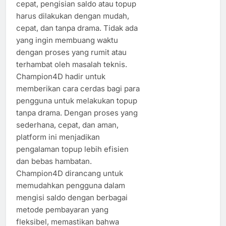
cepat, pengisian saldo atau topup
harus dilakukan dengan mudah,
cepat, dan tanpa drama. Tidak ada
yang ingin membuang waktu
dengan proses yang rumit atau
terhambat oleh masalah teknis.
Champion4D hadir untuk
memberikan cara cerdas bagi para
pengguna untuk melakukan topup
tanpa drama. Dengan proses yang
sederhana, cepat, dan aman,
platform ini menjadikan
pengalaman topup lebih efisien
dan bebas hambatan.
Champion4D dirancang untuk
memudahkan pengguna dalam
mengisi saldo dengan berbagai
metode pembayaran yang
fleksibel, memastikan bahwa