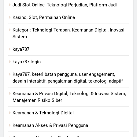
Judi Slot Online, Teknologi Perjudian, Platform Judi
Kasino, Slot, Permainan Online
Kategori: Teknologi Terapan, Keamanan Digital, Inovasi
Sistem
kaya787
kaya787 login
Kaya787, keterlibatan pengguna, user engagement,
desain interaktif, pengalaman digital, teknologi adaptif
Keamanan & Privasi Digital, Teknologi & Inovasi Sistem,
Manajemen Risiko Siber
Keamanan & Teknologi Digital
Keamanan Akses & Privasi Pengguna