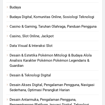
Budaya
Budaya Digital, Komunitas Online, Sosiologi Teknologi
Casino & Gaming, Taruhan Olahraga, Panduan Pengguna
Casino, Slot Online, Jackpot
Data Visual & Interaksi Slot
Desain & Estetika Pokémon Mitologi & Budaya Alola
Analisis Karakter Pokémon Pokémon Legendaris &
Guardian
Desain & Teknologi Digital
Desain Akses Digital, Pengalaman Pengguna, Navigasi
Sederhana, Optimasi Perangkat Harian
Desain Antarmuka, Pengalaman Pengguna,
Pengembangan Platform, Inovasi Digital, Teknologi