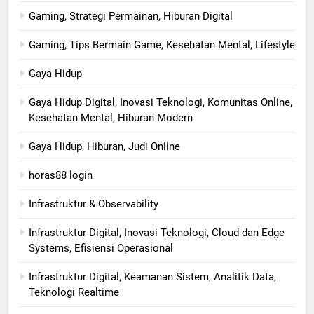
Gaming, Strategi Permainan, Hiburan Digital
Gaming, Tips Bermain Game, Kesehatan Mental, Lifestyle
Gaya Hidup
Gaya Hidup Digital, Inovasi Teknologi, Komunitas Online,
Kesehatan Mental, Hiburan Modern
Gaya Hidup, Hiburan, Judi Online
horas88 login
Infrastruktur & Observability
Infrastruktur Digital, Inovasi Teknologi, Cloud dan Edge
Systems, Efisiensi Operasional
Infrastruktur Digital, Keamanan Sistem, Analitik Data,
Teknologi Realtime