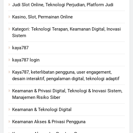
Judi Slot Online, Teknologi Perjudian, Platform Judi
Kasino, Slot, Permainan Online
Kategori: Teknologi Terapan, Keamanan Digital, Inovasi
Sistem
kaya787
kaya787 login
Kaya787, keterlibatan pengguna, user engagement,
desain interaktif, pengalaman digital, teknologi adaptif
Keamanan & Privasi Digital, Teknologi & Inovasi Sistem,
Manajemen Risiko Siber
Keamanan & Teknologi Digital
Keamanan Akses & Privasi Pengguna