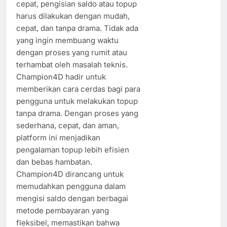
cepat, pengisian saldo atau topup
harus dilakukan dengan mudah,
cepat, dan tanpa drama. Tidak ada
yang ingin membuang waktu
dengan proses yang rumit atau
terhambat oleh masalah teknis.
Champion4D hadir untuk
memberikan cara cerdas bagi para
pengguna untuk melakukan topup
tanpa drama. Dengan proses yang
sederhana, cepat, dan aman,
platform ini menjadikan
pengalaman topup lebih efisien
dan bebas hambatan.
Champion4D dirancang untuk
memudahkan pengguna dalam
mengisi saldo dengan berbagai
metode pembayaran yang
fleksibel, memastikan bahwa