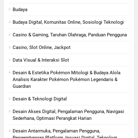
Budaya
Budaya Digital, Komunitas Online, Sosiologi Teknologi
Casino & Gaming, Taruhan Olahraga, Panduan Pengguna
Casino, Slot Online, Jackpot
Data Visual & Interaksi Slot
Desain & Estetika Pokémon Mitologi & Budaya Alola
Analisis Karakter Pokémon Pokémon Legendaris &
Guardian
Desain & Teknologi Digital
Desain Akses Digital, Pengalaman Pengguna, Navigasi
Sederhana, Optimasi Perangkat Harian
Desain Antarmuka, Pengalaman Pengguna,
Pengembangan Platform, Inovasi Digital, Teknologi