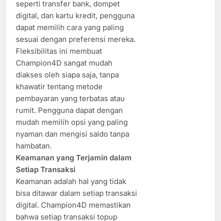
seperti transfer bank, dompet
digital, dan kartu kredit, pengguna
dapat memilih cara yang paling
sesuai dengan preferensi mereka.
Fleksibilitas ini membuat
Champion4D sangat mudah
diakses oleh siapa saja, tanpa
khawatir tentang metode
pembayaran yang terbatas atau
rumit. Pengguna dapat dengan
mudah memilih opsi yang paling
nyaman dan mengisi saldo tanpa
hambatan.
Keamanan yang Terjamin dalam
Setiap Transaksi
Keamanan adalah hal yang tidak
bisa ditawar dalam setiap transaksi
digital. Champion4D memastikan
bahwa setiap transaksi topup