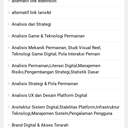
alternatif link edwinslot
alternatif link laris4d
Analisis dan Strategi
Analisis Game & Teknologi Permainan
Analisis Mekanik Permainan, Studi Visual Reel,
Teknologi Game Digital, Pola Interaksi Pemain
Analisis Permainan,Literasi Digital,Manajemen
Risiko,Pengembangan Strategi,Statistik Dasar
Analisis Strategi & Pola Permainan
Analisis UX dan Desain Platform Digital
Arsitektur Sistem Digital,Stabilitas Platform,Infrastruktur
Teknologi,Manajemen Sistem,Pengalaman Pengguna
Brand Digital & Akses Terarah