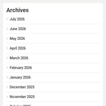
Archives
July 2026
June 2026
May 2026
April 2026
March 2026
February 2026
January 2026
December 2025
November 2025