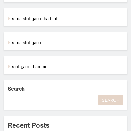
situs slot gacor hari ini
situs slot gacor
slot gacor hari ini
Search
SEARCH
Recent Posts