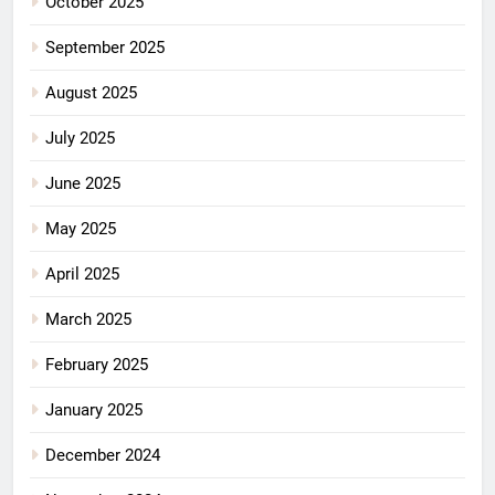
October 2025
September 2025
August 2025
July 2025
June 2025
May 2025
April 2025
March 2025
February 2025
January 2025
December 2024