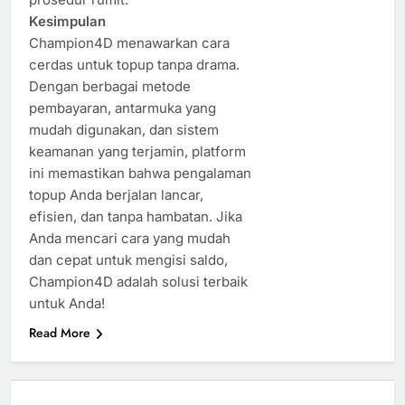
Kesimpulan
Champion4D menawarkan cara
cerdas untuk topup tanpa drama.
Dengan berbagai metode
pembayaran, antarmuka yang
mudah digunakan, dan sistem
keamanan yang terjamin, platform
ini memastikan bahwa pengalaman
topup Anda berjalan lancar,
efisien, dan tanpa hambatan. Jika
Anda mencari cara yang mudah
dan cepat untuk mengisi saldo,
Champion4D adalah solusi terbaik
untuk Anda!
Read More