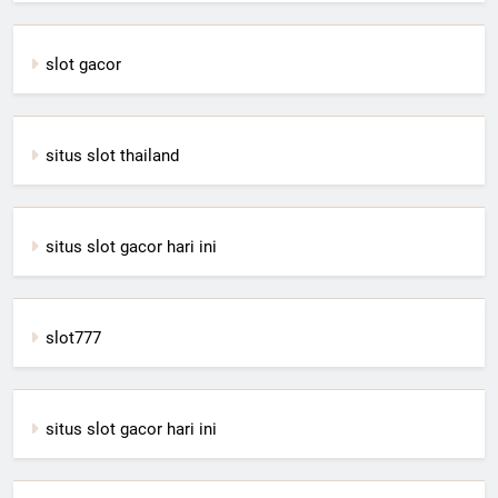
slot gacor
situs slot thailand
situs slot gacor hari ini
slot777
situs slot gacor hari ini