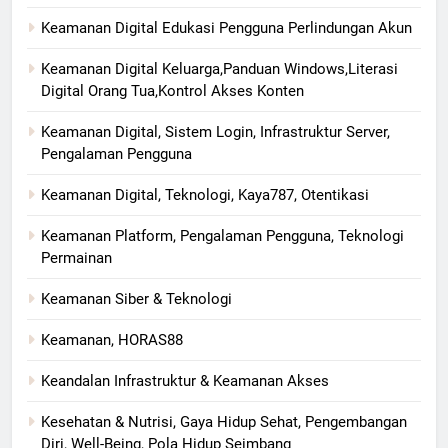
Keamanan Digital Edukasi Pengguna Perlindungan Akun
Keamanan Digital Keluarga,Panduan Windows,Literasi
Digital Orang Tua,Kontrol Akses Konten
Keamanan Digital, Sistem Login, Infrastruktur Server,
Pengalaman Pengguna
Keamanan Digital, Teknologi, Kaya787, Otentikasi
Keamanan Platform, Pengalaman Pengguna, Teknologi
Permainan
Keamanan Siber & Teknologi
Keamanan, HORAS88
Keandalan Infrastruktur & Keamanan Akses
Kesehatan & Nutrisi, Gaya Hidup Sehat, Pengembangan
Diri, Well-Being, Pola Hidup Seimbang