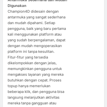
Digunakan
Champion4D didesain dengan
antarmuka yang sangat sederhana
dan mudah dipahami. Setiap
pengguna, baik yang baru pertama
kali menggunakan platform atau
yang sudah berpengalaman, dapat
dengan mudah mengoperasikan
platform ini tanpa kesulitan.
Fitur-fitur yang tersedia
dikelompokkan dengan jelas,
memungkinkan pengguna untuk
mengakses layanan yang mereka
butuhkan dengan cepat. Proses
topup hanya memerlukan
beberapa klik, dan pengguna bisa
langsung melanjutkan aktivitas
mereka tanpa gangguan atau