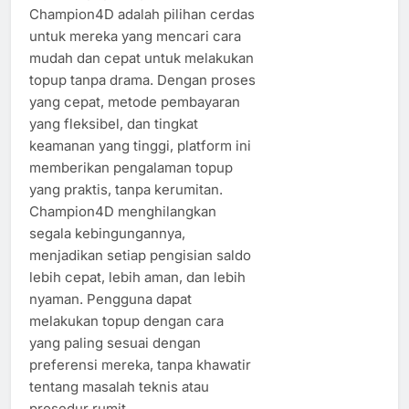
Champion4D adalah pilihan cerdas
untuk mereka yang mencari cara
mudah dan cepat untuk melakukan
topup tanpa drama. Dengan proses
yang cepat, metode pembayaran
yang fleksibel, dan tingkat
keamanan yang tinggi, platform ini
memberikan pengalaman topup
yang praktis, tanpa kerumitan.
Champion4D menghilangkan
segala kebingungannya,
menjadikan setiap pengisian saldo
lebih cepat, lebih aman, dan lebih
nyaman. Pengguna dapat
melakukan topup dengan cara
yang paling sesuai dengan
preferensi mereka, tanpa khawatir
tentang masalah teknis atau
prosedur rumit.