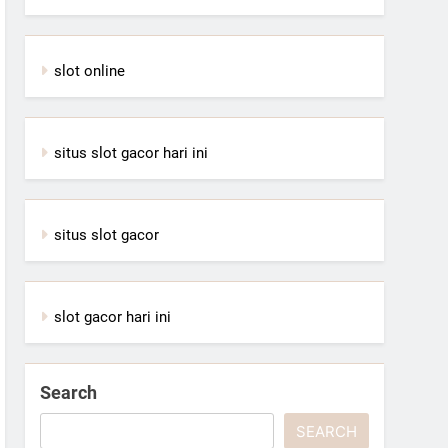
slot online
situs slot gacor hari ini
situs slot gacor
slot gacor hari ini
Search
SEARCH