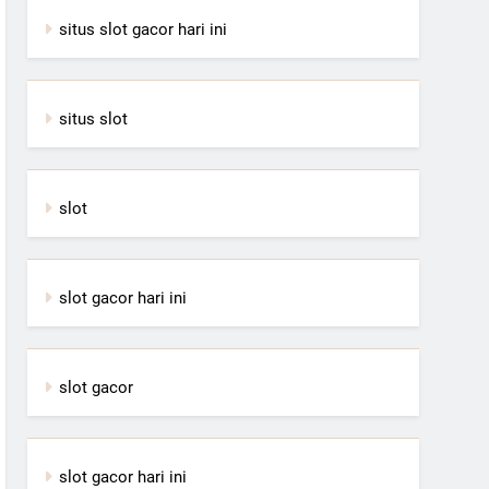
situs slot gacor hari ini
situs slot
slot
slot gacor hari ini
slot gacor
slot gacor hari ini