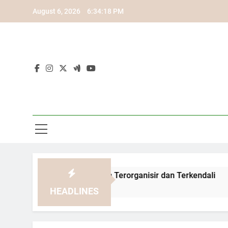
Skip
August 6, 2026
6:34:19 PM
to
content
Rig
Temukan Ti
igital yang Lebih Terorganisir dan Terkendali
EDWINSL
2 Weeks A
HEADLINES