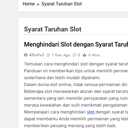
Home
Syarat Taruhan Slot
Syarat Taruhan Slot
Menghindari Slot dengan Syarat Tar
4f6a9a3
1 Year Ago
0
6 Mins
Temukan cara menghindari slot dengan syarat taruh
Panduan ini memberikan tips untuk memilih permai
sederhana dan lebih mudah dipahami.
Dalam dunia slot online, tidak semua permainan di
Beberapa slot menawarkan aturan dan syarat taruh
sementara yang lain memiliki persyaratan yang ru
merasa kewalahan dan sulit menikmati pengalaman
Mempelajari cara menghindari
slot
dengan syarat t
dapat membantu Anda memilih permainan yang le
memberikan peluang menang yang lebih baik.