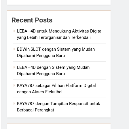
Recent Posts
LEBAH4D untuk Mendukung Aktivitas Digital
yang Lebih Terorganisir dan Terkendali
EDWINSLOT dengan Sistem yang Mudah
Dipahami Pengguna Baru
LEBAH4D dengan Sistem yang Mudah
Dipahami Pengguna Baru
KAYA787 sebagai Pilihan Platform Digital
dengan Akses Fleksibel
KAYA787 dengan Tampilan Responsif untuk
Berbagai Perangkat