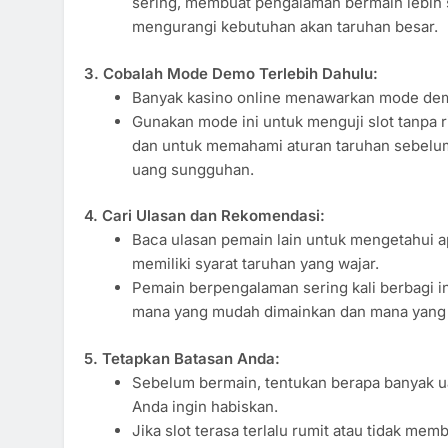
sering, membuat pengalaman bermain lebih s
mengurangi kebutuhan akan taruhan besar.
3. Cobalah Mode Demo Terlebih Dahulu:
Banyak kasino online menawarkan mode demo
Gunakan mode ini untuk menguji slot tanpa r
dan untuk memahami aturan taruhan sebelu
uang sungguhan.
4. Cari Ulasan dan Rekomendasi:
Baca ulasan pemain lain untuk mengetahui ap
memiliki syarat taruhan yang wajar.
Pemain berpengalaman sering kali berbagi in
mana yang mudah dimainkan dan mana yang s
5. Tetapkan Batasan Anda:
Sebelum bermain, tentukan berapa banyak u
Anda ingin habiskan.
Jika slot terasa terlalu rumit atau tidak me