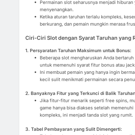
Permainan slot seharusnya menjadi hiburan
menyenangkan.
Ketika aturan taruhan terlalu kompleks, ke
berkurang, dan pemain mungkin merasa frust
Ciri-Ciri Slot dengan Syarat Taruhan yang 
1. Persyaratan Taruhan Maksimum untuk Bonus:
Beberapa slot mengharuskan Anda bertaruh
untuk memenuhi syarat fitur bonus atau jack
Ini membuat pemain yang hanya ingin berma
kecil sulit menikmati permainan secara penu
2. Banyaknya Fitur yang Terkunci di Balik Taruhan
Jika fitur-fitur menarik seperti free spins, mu
game hanya bisa diakses setelah memenuhi 
kompleks, ini menjadi tanda slot yang rumit.
3. Tabel Pembayaran yang Sulit Dimengerti: