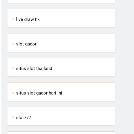
live draw hk
slot gacor
situs slot thailand
situs slot gacor hari ini
slot777