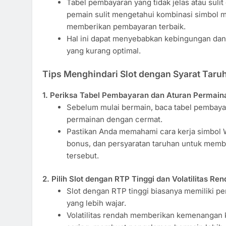
Tabel pembayaran yang tidak jelas atau sul
pemain sulit mengetahui kombinasi simbol 
memberikan pembayaran terbaik.
Hal ini dapat menyebabkan kebingungan dan
yang kurang optimal.
Tips Menghindari Slot dengan Syarat Taru
1. Periksa Tabel Pembayaran dan Aturan Permain
Sebelum mulai bermain, baca tabel pembaya
permainan dengan cermat.
Pastikan Anda memahami cara kerja simbol Wi
bonus, dan persyaratan taruhan untuk membuk
tersebut.
2. Pilih Slot dengan RTP Tinggi dan Volatilitas Ren
Slot dengan RTP tinggi biasanya memiliki pe
yang lebih wajar.
Volatilitas rendah memberikan kemenangan k