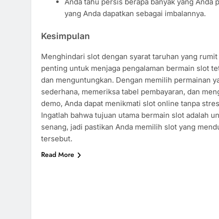
Anda tahu persis berapa banyak yang Anda 
yang Anda dapatkan sebagai imbalannya.
Kesimpulan
Menghindari slot dengan syarat taruhan yang rumit
penting untuk menjaga pengalaman bermain slot 
dan menguntungkan. Dengan memilih permainan ya
sederhana, memeriksa tabel pembayaran, dan me
demo, Anda dapat menikmati slot online tanpa stre
Ingatlah bahwa tujuan utama bermain slot adalah u
senang, jadi pastikan Anda memilih slot yang mend
tersebut.
Read More