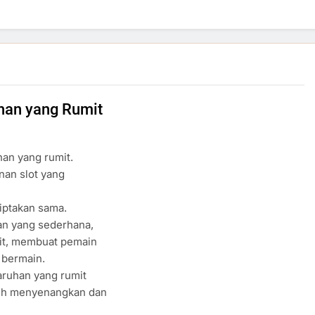
uhan yang Rumit
an yang rumit.
nan slot yang
ciptakan sama.
an yang sederhana,
mit, membuat pemain
 bermain.
aruhan yang rumit
bih menyenangkan dan