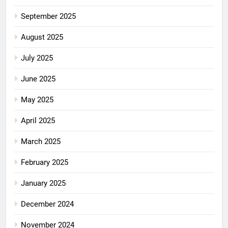
September 2025
August 2025
July 2025
June 2025
May 2025
April 2025
March 2025
February 2025
January 2025
December 2024
November 2024