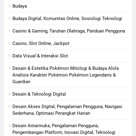
Budaya
Budaya Digital, Komunitas Online, Sosiologi Teknologi
Casino & Gaming, Taruhan Olahraga, Panduan Pengguna
Casino, Slot Online, Jackpot
Data Visual & Interaksi Slot
Desain & Estetika Pokémon Mitologi & Budaya Alola
Analisis Karakter Pokémon Pokémon Legendaris &
Guardian
Desain & Teknologi Digital
Desain Akses Digital, Pengalaman Pengguna, Navigasi
Sederhana, Optimasi Perangkat Harian
Desain Antarmuka, Pengalaman Pengguna,
Pengembangan Platform, Inovasi Digital, Teknologi