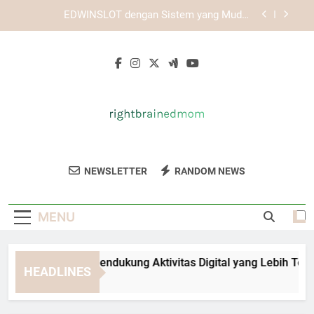
Skip
LEBAH4D dengan Sistem yang Mudah Dipahami
to
Pengguna Baru
content
KAYA787 sebagai Pilihan Platform Digital dengan
Akses Fleksibel
LEBAH4D untuk Mendukung Aktivitas Digital yang
Lebih Terorganisir dan Terkendali
EDWINSLOT dengan Sistem yang Mudah
Dipahami Pengguna Baru
LEBAH4D dengan Sistem yang Mudah Dipahami
Pengguna Baru
Right Brained
Temukan Tips Parenting, Kreatifitas, Dan
KAYA787 sebagai Pilihan Platform Digital dengan
NEWSLETTER
RANDOM NEWS
Mom
Akses Fleksibel
Inspirasi Hidup Dari Right Brained Mom.
Sumber Inspirasi Untuk Para Ibu.
MENU
BAH4D untuk Mendukung Aktivitas Digital yang Lebih Terorgani
HEADLINES
eeks Ago