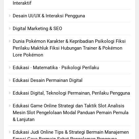
Interaktif
Desain UI/UX & Interaksi Pengguna
Digital Marketing & SEO
Dunia Pokémon Karakter & Kepribadian Psikologi Fiksi
Perilaku Makhluk Fiksi Hubungan Trainer & Pokémon
Lore Pokémon
Edukasi · Matematika · Psikologi Perilaku
Edukasi Desain Permainan Digital
Edukasi Digital, Teknologi Permainan, Perilaku Pengguna
Edukasi Game Online Strategi dan Taktik Slot Analisis
Mesin Slot Pengelolaan Modal Panduan Pemain Pemula
& Lanjutan
Edukasi Judi Online Tips & Strategi Bermain Manajemen