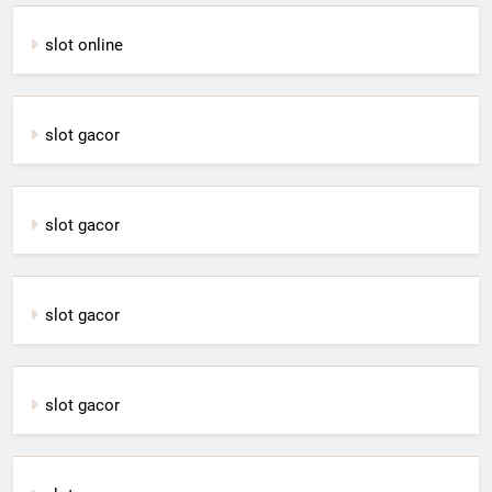
slot online
slot gacor
slot gacor
slot gacor
slot gacor