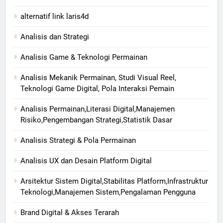
alternatif link laris4d
Analisis dan Strategi
Analisis Game & Teknologi Permainan
Analisis Mekanik Permainan, Studi Visual Reel,
Teknologi Game Digital, Pola Interaksi Pemain
Analisis Permainan,Literasi Digital,Manajemen
Risiko,Pengembangan Strategi,Statistik Dasar
Analisis Strategi & Pola Permainan
Analisis UX dan Desain Platform Digital
Arsitektur Sistem Digital,Stabilitas Platform,Infrastruktur
Teknologi,Manajemen Sistem,Pengalaman Pengguna
Brand Digital & Akses Terarah