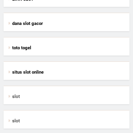
dana slot gacor
toto togel
situs slot online
slot
slot