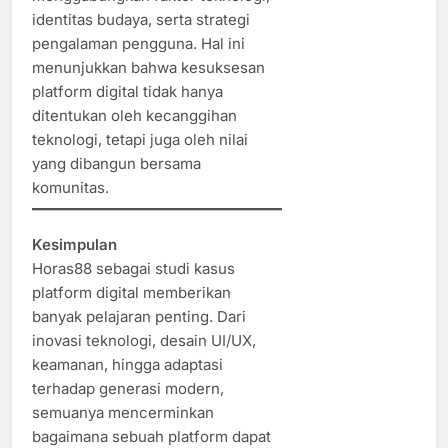
identitas budaya, serta strategi
pengalaman pengguna. Hal ini
menunjukkan bahwa kesuksesan
platform digital tidak hanya
ditentukan oleh kecanggihan
teknologi, tetapi juga oleh nilai
yang dibangun bersama
komunitas.
Kesimpulan
Horas88 sebagai studi kasus
platform digital memberikan
banyak pelajaran penting. Dari
inovasi teknologi, desain UI/UX,
keamanan, hingga adaptasi
terhadap generasi modern,
semuanya mencerminkan
bagaimana sebuah platform dapat