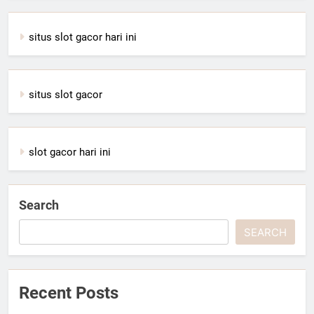
situs slot gacor hari ini
situs slot gacor
slot gacor hari ini
Search
SEARCH
Recent Posts