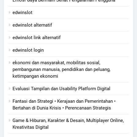
Emosi Gaya Bermain Sehat Pengalaman Pengguna
edwinslot
edwinslot alternatif
edwinslot link alternatif
edwinslot login
ekonomi dan masyarakat, mobilitas sosial,
pembangunan manusia, pendidikan dan peluang,
ketimpangan ekonomi
Evaluasi Tampilan dan Usability Platform Digital
Fantasi dan Strategi • Kerajaan dan Pemerintahan •
Bertahan di Dunia Krisis • Perencanaan Strategis
Game & Hiburan, Karakter & Desain, Multiplayer Online,
Kreativitas Digital