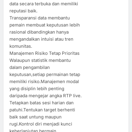
data secara terbuka dan memiliki
reputasi baik.
Transparansi data membantu
pemain membuat keputusan lebih
rasional dibandingkan hanya
mengandalkan intuisi atau tren
komunitas.
Manajemen Risiko Tetap Prioritas
Walaupun statistik membantu
dalam pengambilan
keputusan,setiap permainan tetap
memiliki risiko.Manajemen modal
yang disiplin lebih penting
daripada mengejar angka RTP live.
Tetapkan batas sesi harian dan
patuhi.Tentukan target berhenti
baik saat untung maupun
rugi.Kontrol diri menjadi kunci
keberlanjutan bermain.