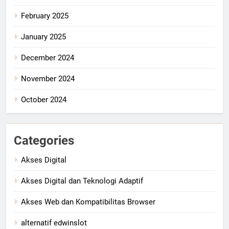
February 2025
January 2025
December 2024
November 2024
October 2024
Categories
Akses Digital
Akses Digital dan Teknologi Adaptif
Akses Web dan Kompatibilitas Browser
alternatif edwinslot