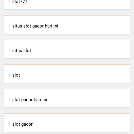
slot777
situs slot gacor hari ini
situs slot
slot
slot gacor hari ini
slot gacor