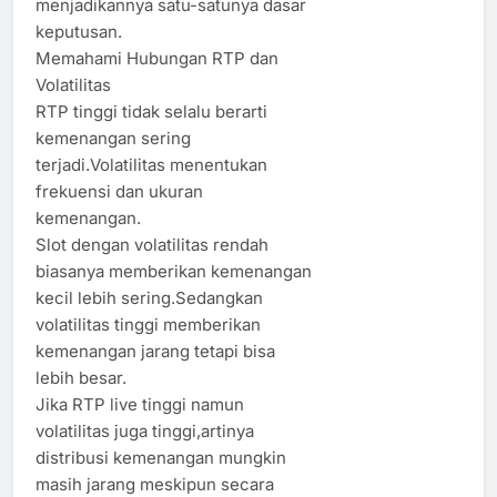
menjadikannya satu-satunya dasar
keputusan.
Memahami Hubungan RTP dan
Volatilitas
RTP tinggi tidak selalu berarti
kemenangan sering
terjadi.Volatilitas menentukan
frekuensi dan ukuran
kemenangan.
Slot dengan volatilitas rendah
biasanya memberikan kemenangan
kecil lebih sering.Sedangkan
volatilitas tinggi memberikan
kemenangan jarang tetapi bisa
lebih besar.
Jika RTP live tinggi namun
volatilitas juga tinggi,artinya
distribusi kemenangan mungkin
masih jarang meskipun secara