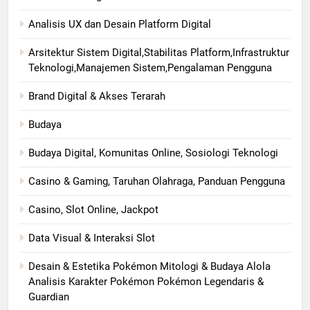
Analisis UX dan Desain Platform Digital
Arsitektur Sistem Digital,Stabilitas Platform,Infrastruktur
Teknologi,Manajemen Sistem,Pengalaman Pengguna
Brand Digital & Akses Terarah
Budaya
Budaya Digital, Komunitas Online, Sosiologi Teknologi
Casino & Gaming, Taruhan Olahraga, Panduan Pengguna
Casino, Slot Online, Jackpot
Data Visual & Interaksi Slot
Desain & Estetika Pokémon Mitologi & Budaya Alola
Analisis Karakter Pokémon Pokémon Legendaris &
Guardian