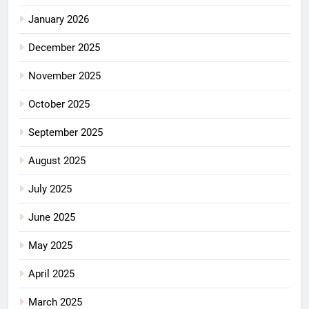
January 2026
December 2025
November 2025
October 2025
September 2025
August 2025
July 2025
June 2025
May 2025
April 2025
March 2025