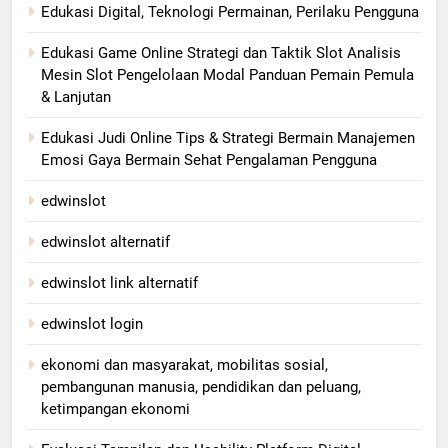
Edukasi Digital, Teknologi Permainan, Perilaku Pengguna
Edukasi Game Online Strategi dan Taktik Slot Analisis
Mesin Slot Pengelolaan Modal Panduan Pemain Pemula
& Lanjutan
Edukasi Judi Online Tips & Strategi Bermain Manajemen
Emosi Gaya Bermain Sehat Pengalaman Pengguna
edwinslot
edwinslot alternatif
edwinslot link alternatif
edwinslot login
ekonomi dan masyarakat, mobilitas sosial,
pembangunan manusia, pendidikan dan peluang,
ketimpangan ekonomi