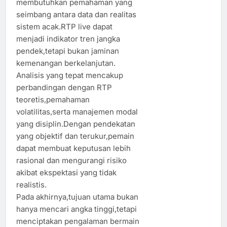
membutuhkan pemahaman yang
seimbang antara data dan realitas
sistem acak.RTP live dapat
menjadi indikator tren jangka
pendek,tetapi bukan jaminan
kemenangan berkelanjutan.
Analisis yang tepat mencakup
perbandingan dengan RTP
teoretis,pemahaman
volatilitas,serta manajemen modal
yang disiplin.Dengan pendekatan
yang objektif dan terukur,pemain
dapat membuat keputusan lebih
rasional dan mengurangi risiko
akibat ekspektasi yang tidak
realistis.
Pada akhirnya,tujuan utama bukan
hanya mencari angka tinggi,tetapi
menciptakan pengalaman bermain