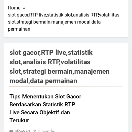
Home
slot gacor,RTP live,statistik slot,analisis RTP,volatilitas
slot,strategi bermain,manajemen modal,data
permainan
slot gacor,RTP live,statistik
slot,analisis RTP,volatilitas
slot,strategi bermain,manajemen
modal,data permainan
Tips Menentukan Slot Gacor
Berdasarkan Statistik RTP
Live Secara Objektif dan
Terukur
4f6a9a3
5 months