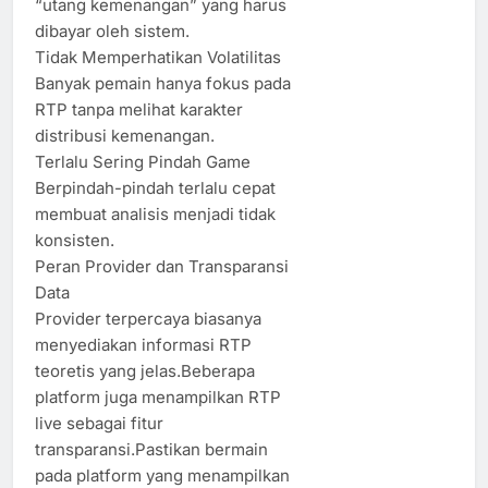
“utang kemenangan” yang harus
dibayar oleh sistem.
Tidak Memperhatikan Volatilitas
Banyak pemain hanya fokus pada
RTP tanpa melihat karakter
distribusi kemenangan.
Terlalu Sering Pindah Game
Berpindah-pindah terlalu cepat
membuat analisis menjadi tidak
konsisten.
Peran Provider dan Transparansi
Data
Provider terpercaya biasanya
menyediakan informasi RTP
teoretis yang jelas.Beberapa
platform juga menampilkan RTP
live sebagai fitur
transparansi.Pastikan bermain
pada platform yang menampilkan