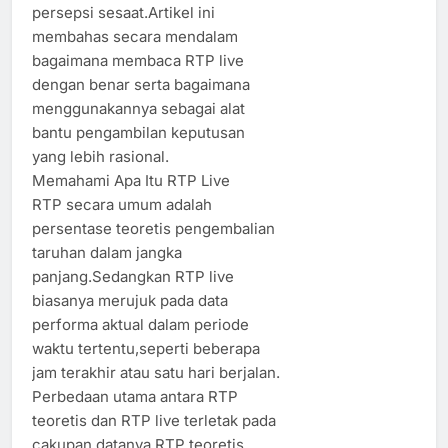
persepsi sesaat.Artikel ini
membahas secara mendalam
bagaimana membaca RTP live
dengan benar serta bagaimana
menggunakannya sebagai alat
bantu pengambilan keputusan
yang lebih rasional.
Memahami Apa Itu RTP Live
RTP secara umum adalah
persentase teoretis pengembalian
taruhan dalam jangka
panjang.Sedangkan RTP live
biasanya merujuk pada data
performa aktual dalam periode
waktu tertentu,seperti beberapa
jam terakhir atau satu hari berjalan.
Perbedaan utama antara RTP
teoretis dan RTP live terletak pada
cakupan datanya.RTP teoretis