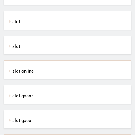
slot
slot
slot online
slot gacor
slot gacor