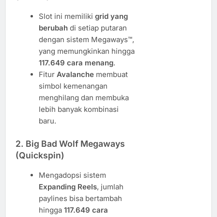
Slot ini memiliki
grid yang
berubah
di setiap putaran
dengan sistem Megaways™,
yang memungkinkan hingga
117.649 cara menang
.
Fitur
Avalanche
membuat
simbol kemenangan
menghilang dan membuka
lebih banyak kombinasi
baru.
2. Big Bad Wolf Megaways
(Quickspin)
Mengadopsi sistem
Expanding Reels
, jumlah
paylines bisa bertambah
hingga
117.649 cara