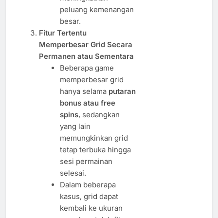
peluang kemenangan
besar.
Fitur Tertentu
Memperbesar Grid Secara
Permanen atau Sementara
Beberapa game
memperbesar grid
hanya selama
putaran
bonus atau free
spins
, sedangkan
yang lain
memungkinkan grid
tetap terbuka hingga
sesi permainan
selesai.
Dalam beberapa
kasus, grid dapat
kembali ke ukuran