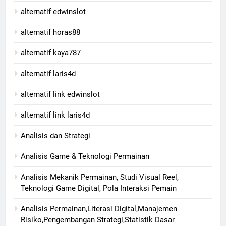
alternatif edwinslot
alternatif horas88
alternatif kaya787
alternatif laris4d
alternatif link edwinslot
alternatif link laris4d
Analisis dan Strategi
Analisis Game & Teknologi Permainan
Analisis Mekanik Permainan, Studi Visual Reel,
Teknologi Game Digital, Pola Interaksi Pemain
Analisis Permainan,Literasi Digital,Manajemen
Risiko,Pengembangan Strategi,Statistik Dasar