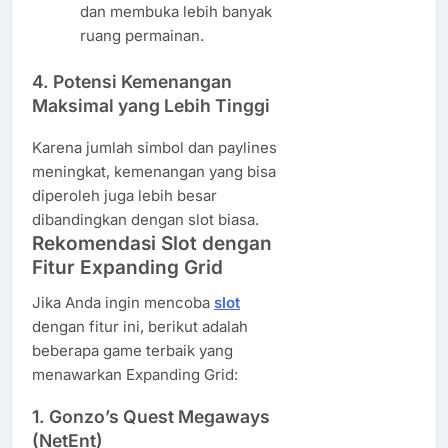
dan membuka lebih banyak
ruang permainan.
4. Potensi Kemenangan
Maksimal yang Lebih Tinggi
Karena jumlah simbol dan paylines
meningkat, kemenangan yang bisa
diperoleh juga lebih besar
dibandingkan dengan slot biasa.
Rekomendasi Slot dengan
Fitur Expanding Grid
Jika Anda ingin mencoba
slot
dengan fitur ini, berikut adalah
beberapa game terbaik yang
menawarkan Expanding Grid:
1. Gonzo’s Quest Megaways
(NetEnt)