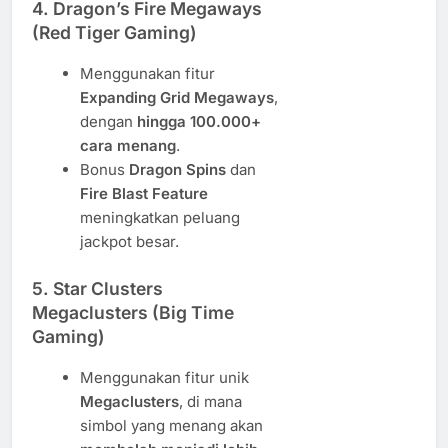
4. Dragon’s Fire Megaways
(Red Tiger Gaming)
Menggunakan fitur
Expanding Grid Megaways
,
dengan
hingga 100.000+
cara menang
.
Bonus
Dragon Spins
dan
Fire Blast Feature
meningkatkan peluang
jackpot besar.
5. Star Clusters
Megaclusters (Big Time
Gaming)
Menggunakan fitur unik
Megaclusters
, di mana
simbol yang menang akan