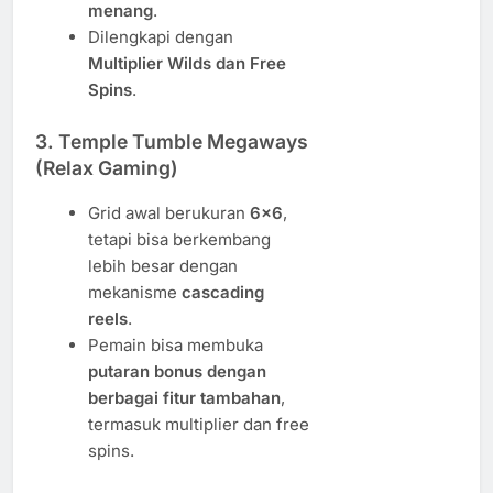
menang
.
Dilengkapi dengan
Multiplier Wilds dan Free
Spins
.
3. Temple Tumble Megaways
(Relax Gaming)
Grid awal berukuran
6×6
,
tetapi bisa berkembang
lebih besar dengan
mekanisme
cascading
reels
.
Pemain bisa membuka
putaran bonus dengan
berbagai fitur tambahan
,
termasuk multiplier dan free
spins.