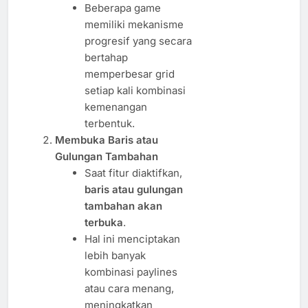
Beberapa game
memiliki mekanisme
progresif yang secara
bertahap
memperbesar grid
setiap kali kombinasi
kemenangan
terbentuk.
Membuka Baris atau
Gulungan Tambahan
Saat fitur diaktifkan,
baris atau gulungan
tambahan akan
terbuka
.
Hal ini menciptakan
lebih banyak
kombinasi paylines
atau cara menang,
meningkatkan