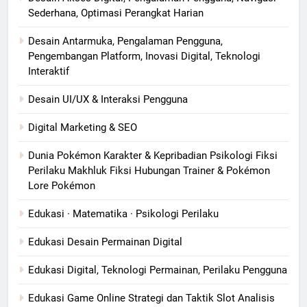
Sederhana, Optimasi Perangkat Harian
Desain Antarmuka, Pengalaman Pengguna,
Pengembangan Platform, Inovasi Digital, Teknologi
Interaktif
Desain UI/UX & Interaksi Pengguna
Digital Marketing & SEO
Dunia Pokémon Karakter & Kepribadian Psikologi Fiksi
Perilaku Makhluk Fiksi Hubungan Trainer & Pokémon
Lore Pokémon
Edukasi · Matematika · Psikologi Perilaku
Edukasi Desain Permainan Digital
Edukasi Digital, Teknologi Permainan, Perilaku Pengguna
Edukasi Game Online Strategi dan Taktik Slot Analisis