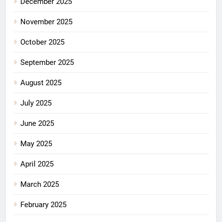
December 2025
November 2025
October 2025
September 2025
August 2025
July 2025
June 2025
May 2025
April 2025
March 2025
February 2025