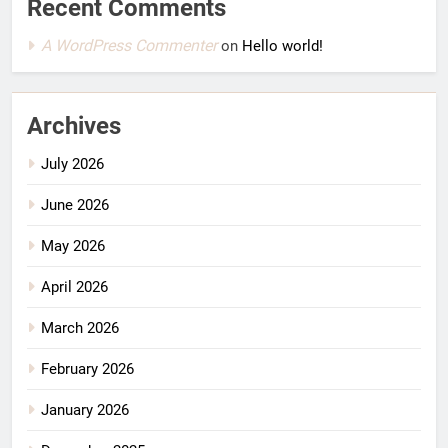
Recent Comments
A WordPress Commenter
on
Hello world!
Archives
July 2026
June 2026
May 2026
April 2026
March 2026
February 2026
January 2026