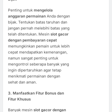
Penting untuk
mengelola
anggaran permainan
Anda dengan
bijak. Tentukan batas taruhan dan
jangan pernah melebihi batas yang
telah ditentukan. Mesin
slot gacor
dengan pembayaran cepat
memungkinkan pemain untuk lebih
cepat mendapatkan kemenangan,
namun sangat penting untuk
mengontrol seberapa banyak yang
ingin dipertaruhkan agar tetap
menikmati permainan dengan
sehat dan aman.
3.
Manfaatkan Fitur Bonus dan
Fitur Khusus
Banyak mesin
slot gacor dengan