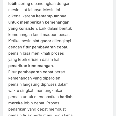
lebih sering
dibandingkan dengan
mesin slot lainnya. Mesin ini
dikenal karena
kemampuannya
untuk memberikan kemenangan
yang konsisten
, baik dalam bentuk
kemenangan kecil maupun besar.
Ketika mesin
slot gacor
dilengkapi
dengan
fitur pembayaran cepat
,
pemain bisa menikmati proses
yang lebih efisien dalam hal
penarikan kemenangan
.
Fitur
pembayaran cepat
berarti
kemenangan yang diperoleh
pemain langsung diproses dalam
waktu singkat, memungkinkan
pemain untuk mendapatkan
hadiah
mereka
lebih cepat. Proses
penarikan yang cepat membuat
pemain tidak perlu menunggu lama