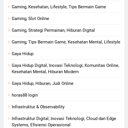
Gaming, Kesehatan, Lifestyle, Tips Bermain Game
Gaming, Slot Online
Gaming, Strategi Permainan, Hiburan Digital
Gaming, Tips Bermain Game, Kesehatan Mental, Lifestyle
Gaya Hidup
Gaya Hidup Digital, Inovasi Teknologi, Komunitas Online,
Kesehatan Mental, Hiburan Modern
Gaya Hidup, Hiburan, Judi Online
horas88 login
Infrastruktur & Observability
Infrastruktur Digital, Inovasi Teknologi, Cloud dan Edge
Systems, Efisiensi Operasional