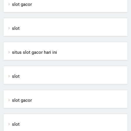
slot gacor
slot
situs slot gacor hari ini
slot
slot gacor
slot