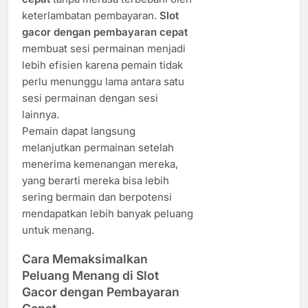
keterlambatan pembayaran.
Slot
gacor dengan pembayaran cepat
membuat sesi permainan menjadi
lebih efisien karena pemain tidak
perlu menunggu lama antara satu
sesi permainan dengan sesi
lainnya.
Pemain dapat langsung
melanjutkan permainan setelah
menerima kemenangan mereka,
yang berarti mereka bisa lebih
sering bermain dan berpotensi
mendapatkan lebih banyak peluang
untuk menang.
Cara Memaksimalkan
Peluang Menang di Slot
Gacor dengan Pembayaran