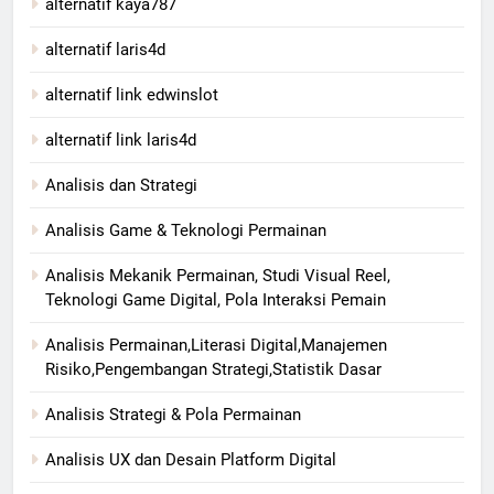
alternatif kaya787
alternatif laris4d
alternatif link edwinslot
alternatif link laris4d
Analisis dan Strategi
Analisis Game & Teknologi Permainan
Analisis Mekanik Permainan, Studi Visual Reel,
Teknologi Game Digital, Pola Interaksi Pemain
Analisis Permainan,Literasi Digital,Manajemen
Risiko,Pengembangan Strategi,Statistik Dasar
Analisis Strategi & Pola Permainan
Analisis UX dan Desain Platform Digital