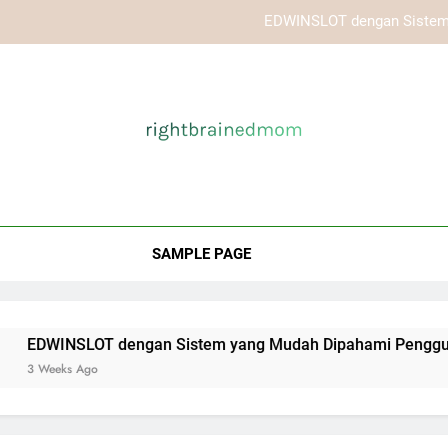
EDWINSLOT dengan Sistem
LEBAH4D dengan Sistem
KAYA787 sebagai Pilihan Pl
LEBAH4D untuk Mendukung Aktivitas Digital y
ht Brained Mom
EDWINSLOT dengan Sistem
ps Parenting, Kreatifitas, Dan Inspirasi Hidup Dari Right Brai
LEBAH4D dengan Sistem
SAMPLE PAGE
KAYA787 sebagai Pilihan Pl
OT dengan Sistem yang Mudah Dipahami Pengguna Baru
go