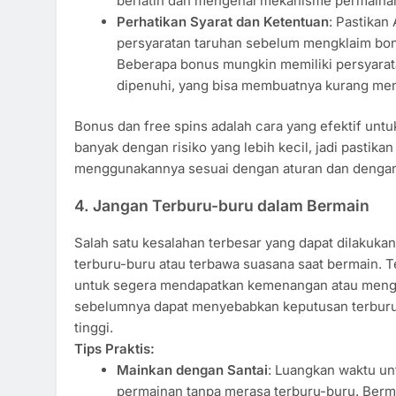
berlatih dan mengenal mekanisme permainan 
Perhatikan Syarat dan Ketentuan
: Pastika
persyaratan taruhan sebelum mengklaim bonu
Beberapa bonus mungkin memiliki persyarata
dipenuhi, yang bisa membuatnya kurang me
Bonus dan free spins adalah cara yang efektif untu
banyak dengan risiko yang lebih kecil, jadi pastikan
menggunakannya sesuai dengan aturan dan dengan
4. Jangan Terburu-buru dalam Bermain
Salah satu kesalahan terbesar yang dapat dilakuka
terburu-buru atau terbawa suasana saat bermain. 
untuk segera mendapatkan kemenangan atau meng
sebelumnya dapat menyebabkan keputusan terburu
tinggi.
Tips Praktis:
Mainkan dengan Santai
: Luangkan waktu un
permainan tanpa merasa terburu-buru. Berm