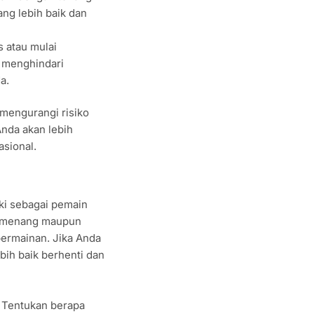
g lebih baik dan
s atau mulai
k menghindari
a.
mengurangi risiko
nda akan lebih
sional.
iki sebagai pemain
at menang maupun
ermainan. Jika Anda
bih baik berhenti dan
: Tentukan berapa