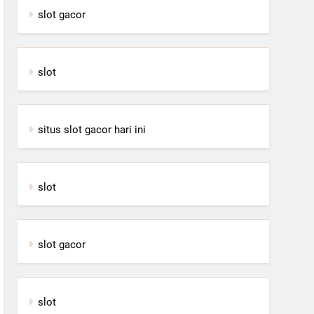
slot gacor
slot
situs slot gacor hari ini
slot
slot gacor
slot