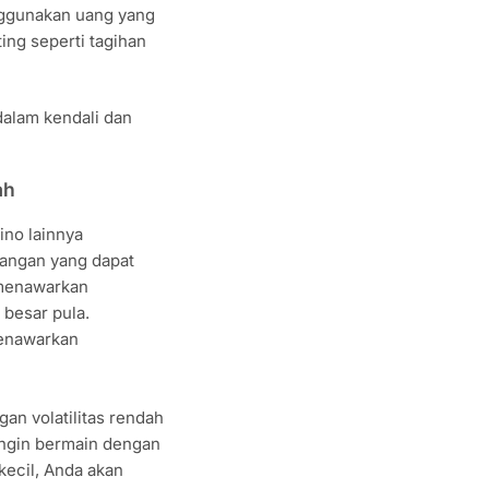
nggunakan uang yang
ng seperti tagihan
alam kendali dan
ah
ino lainnya
angan yang dapat
 menawarkan
besar pula.
menawarkan
gan volatilitas rendah
ingin bermain dengan
kecil, Anda akan