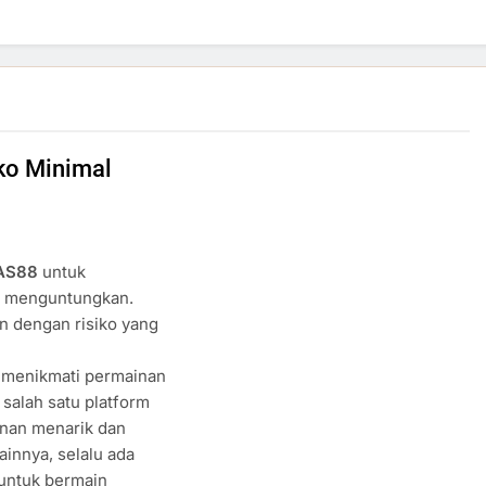
ko Minimal
AS88
untuk
n menguntungkan.
 dengan risiko yang
in menikmati permainan
 salah satu platform
nan menarik dan
ainnya, selalu ada
t untuk bermain