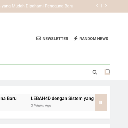
 yang Mudah Dipahami Pengguna Baru
 yang Mudah Dipahami Pengguna Baru
atform Digital dengan Akses Fleksibel
NEWSLETTER
RANDOM NEWS
ang Lebih Terorganisir dan Terkendali
 yang Mudah Dipahami Pengguna Baru
ned Mom. Sumber Inspirasi Untuk Para Ibu.
 yang Mudah Dipahami Pengguna Baru
atform Digital dengan Akses Fleksibel
LEBAH4D dengan Sistem yang Mudah Dipahami Pengguna
3 Weeks Ago