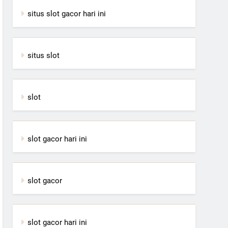
situs slot gacor hari ini
situs slot
slot
slot gacor hari ini
slot gacor
slot gacor hari ini