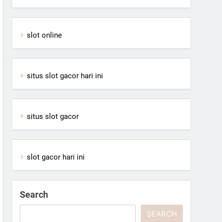
slot online
situs slot gacor hari ini
situs slot gacor
slot gacor hari ini
Search
SEARCH