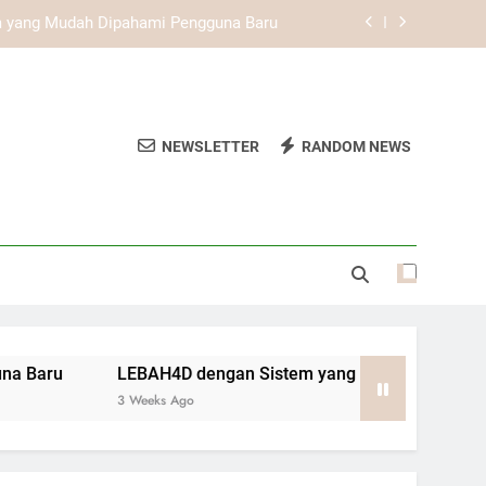
 yang Mudah Dipahami Pengguna Baru
 yang Mudah Dipahami Pengguna Baru
atform Digital dengan Akses Fleksibel
NEWSLETTER
RANDOM NEWS
ang Lebih Terorganisir dan Terkendali
 yang Mudah Dipahami Pengguna Baru
ned Mom. Sumber Inspirasi Untuk Para Ibu.
 yang Mudah Dipahami Pengguna Baru
atform Digital dengan Akses Fleksibel
LEBAH4D dengan Sistem yang Mudah Dipahami Pengguna 
3 Weeks Ago