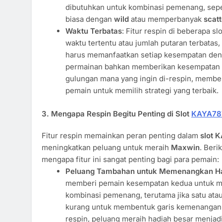
dibutuhkan untuk kombinasi pemenang, sepe
biasa dengan
wild
atau memperbanyak
scatt
Waktu Terbatas
: Fitur respin di beberapa sl
waktu tertentu atau jumlah putaran terbatas
harus memanfaatkan setiap kesempatan deng
permainan bahkan memberikan kesempatan 
gulungan mana yang ingin di-respin, memberi
pemain untuk memilih strategi yang terbaik.
3.
Mengapa Respin Begitu Penting di Slot
KAYA78
Fitur respin memainkan peran penting dalam
slot 
meningkatkan peluang untuk meraih
Maxwin
. Beri
mengapa fitur ini sangat penting bagi para pemain:
Peluang Tambahan untuk Memenangkan Ha
memberi pemain kesempatan kedua untuk 
kombinasi pemenang, terutama jika satu ata
kurang untuk membentuk garis kemenangan
respin, peluang meraih hadiah besar menjadi 