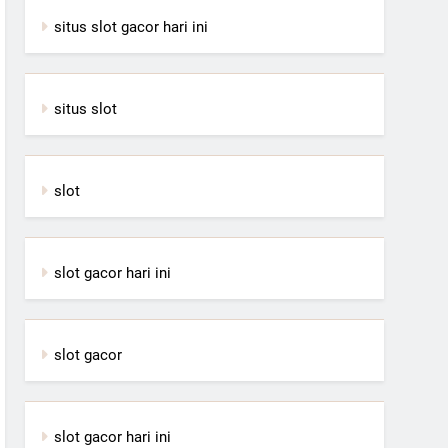
situs slot gacor hari ini
situs slot
slot
slot gacor hari ini
slot gacor
slot gacor hari ini