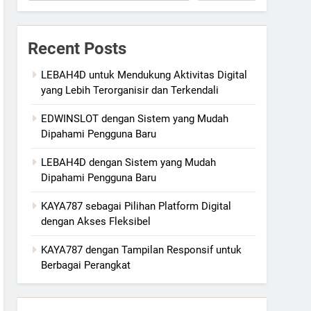
Recent Posts
LEBAH4D untuk Mendukung Aktivitas Digital
yang Lebih Terorganisir dan Terkendali
EDWINSLOT dengan Sistem yang Mudah
Dipahami Pengguna Baru
LEBAH4D dengan Sistem yang Mudah
Dipahami Pengguna Baru
KAYA787 sebagai Pilihan Platform Digital
dengan Akses Fleksibel
KAYA787 dengan Tampilan Responsif untuk
Berbagai Perangkat