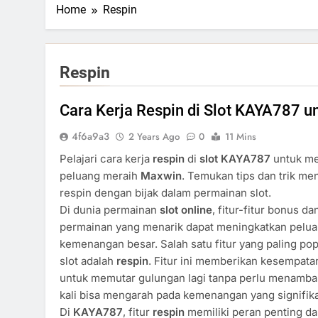
Home
Respin
Respin
Cara Kerja Respin di Slot KAYA787 
4f6a9a3
2 Years Ago
0
11 Mins
Pelajari cara kerja
respin
di
slot KAYA787
untuk m
peluang meraih
Maxwin
. Temukan tips dan trik me
respin dengan bijak dalam permainan slot.
Di dunia permainan
slot online
, fitur-fitur bonus 
permainan yang menarik dapat meningkatkan pelua
kemenangan besar. Salah satu fitur yang paling pop
slot adalah
respin
. Fitur ini memberikan kesempat
untuk memutar gulungan lagi tanpa perlu menambah
kali bisa mengarah pada kemenangan yang signifik
Di
KAYA787
, fitur
respin
memiliki peran penting 