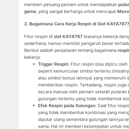
memberi peluang pemain untuk mendapatkan
putar
game
, yang sangat berharga untuk mencapai
Maxw
2.
Bagaimana Cara Kerja Respin di Slot KAYA787
Fitur respin di
slot KAYA787
biasanya bekerja den
sederhana, namun memiliki pengaruh besar terhada
Berikut adalah penjelasan tentang bagaimana
respi
bekerja:
Trigger Respin
: Fitur respin bisa dipicu oleh
seperti kemunculan simbol tertentu (misaln
atau simbol bonus lainnya) yang memenuhi s
memberikan respin. Terkadang, respin juga d
secara manual oleh pemain setelah putaran b
gulungan tertentu yang tidak membentuk k
Efek Respin pada Gulungan
: Saat fitur resp
yang tidak membentuk kombinasi yang meng
diputar ulang sementara gulungan lainnya te
sama. Hal ini memberi kesempatan untuk m