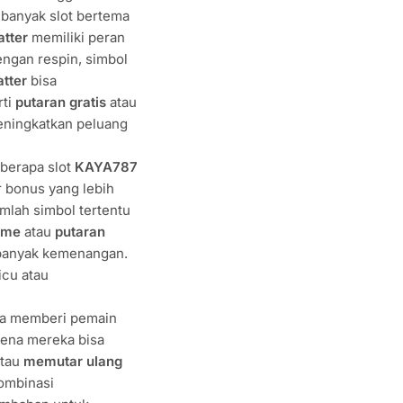
 banyak slot bertema
atter
memiliki peran
ngan respin, simbol
atter
bisa
rti
putaran gratis
atau
meningkatkan peluang
eberapa slot
KAYA787
r bonus yang lebih
mlah simbol tertentu
ame
atau
putaran
 banyak kemenangan.
cu atau
uga memberi pemain
arena mereka bisa
atau
memutar ulang
ombinasi