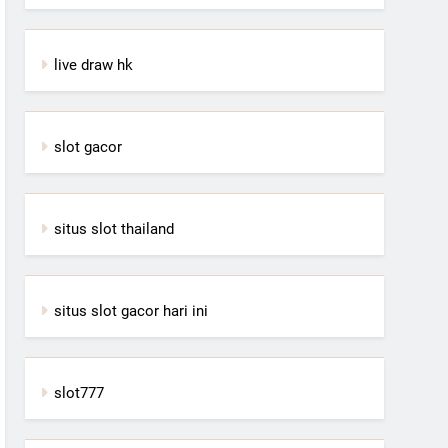
live draw hk
slot gacor
situs slot thailand
situs slot gacor hari ini
slot777