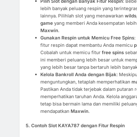
Pilih Slot dengan Banyak Fitur Respin
: Bebe
lebih banyak peluang respin yang terintegra
lainnya. Pilihlah slot yang menawarkan
wilds
game
yang memberi Anda kesempatan lebih 
Maxwin
.
Gunakan Respin untuk Memicu Free Spins
:
fitur respin dapat membantu Anda memicu
p
Cobalah untuk memicu fitur
free spins
seban
ini memberi peluang lebih besar untuk me
yang lebih besar tanpa bertaruh lebih banyak
Kelola Bankroll Anda dengan Bijak
: Meskipu
menguntungkan, tetaplah memperhatikan
ma
Pastikan Anda tidak terjebak dalam putaran 
memperhatikan taruhan Anda. Kelola anggara
tetap bisa bermain lama dan memiliki peluan
mendapatkan
Maxwin
.
5.
Contoh Slot KAYA787 dengan Fitur Respin