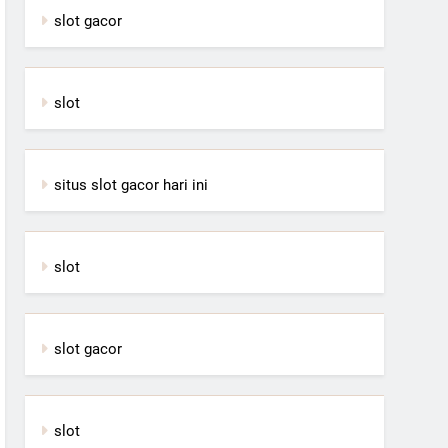
slot gacor
slot
situs slot gacor hari ini
slot
slot gacor
slot