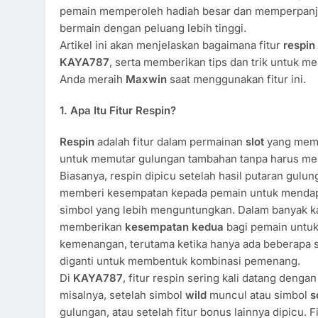
pemain memperoleh hadiah besar dan memperpan
bermain dengan peluang lebih tinggi.
Artikel ini akan menjelaskan bagaimana fitur
respin
KAYA787
, serta memberikan tips dan trik untuk 
Anda meraih
Maxwin
saat menggunakan fitur ini.
1.
Apa Itu Fitur Respin?
Respin
adalah fitur dalam permainan
slot
yang mem
untuk memutar gulungan tambahan tanpa harus me
Biasanya, respin dipicu setelah hasil putaran gulun
memberi kesempatan kepada pemain untuk mendap
simbol yang lebih menguntungkan. Dalam banyak ka
memberikan
kesempatan kedua
bagi pemain untu
kemenangan, terutama ketika hanya ada beberapa s
diganti untuk membentuk kombinasi pemenang.
Di
KAYA787
, fitur respin sering kali datang dengan
misalnya, setelah simbol
wild
muncul atau simbol
s
gulungan, atau setelah fitur bonus lainnya dipicu. F