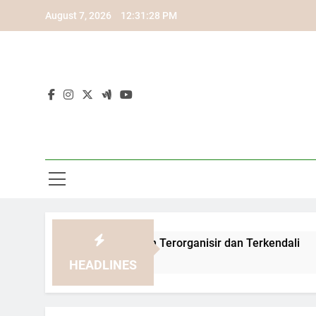
Skip
August 7, 2026
12:31:29 PM
to
content
Rig
Temukan Ti
igital yang Lebih Terorganisir dan Terkendali
EDWINSL
3 Weeks A
HEADLINES