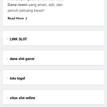
Dana resmi
yang aman, adil, dan
penuh peluang besar!
Read More
LINK SLOT
dana slot gacor
toto togel
situs slot online