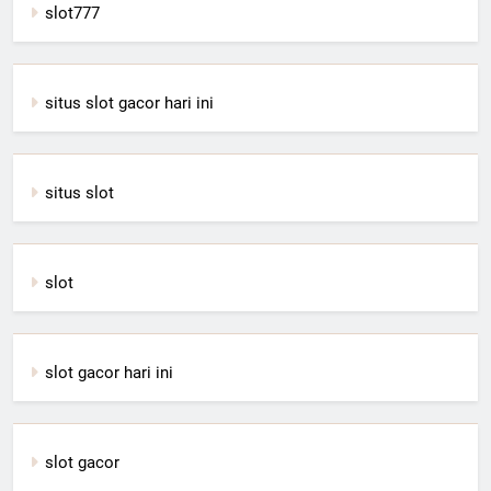
slot777
situs slot gacor hari ini
situs slot
slot
slot gacor hari ini
slot gacor