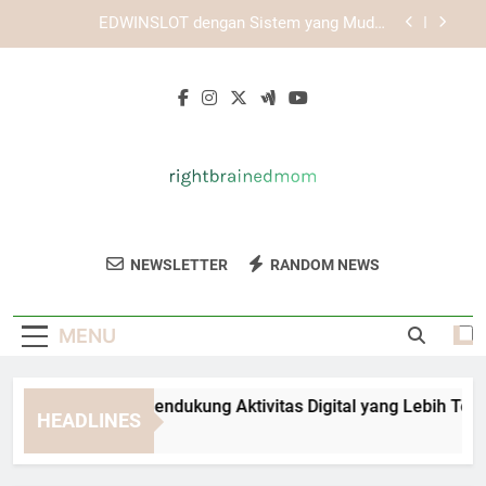
Skip
LEBAH4D dengan Sistem yang Mudah Dipahami
to
Pengguna Baru
content
KAYA787 sebagai Pilihan Platform Digital dengan
Akses Fleksibel
LEBAH4D untuk Mendukung Aktivitas Digital yang
Lebih Terorganisir dan Terkendali
EDWINSLOT dengan Sistem yang Mudah
Dipahami Pengguna Baru
LEBAH4D dengan Sistem yang Mudah Dipahami
Pengguna Baru
Right Brained
Temukan Tips Parenting, Kreatifitas, Dan
KAYA787 sebagai Pilihan Platform Digital dengan
NEWSLETTER
RANDOM NEWS
Mom
Akses Fleksibel
Inspirasi Hidup Dari Right Brained Mom.
Sumber Inspirasi Untuk Para Ibu.
MENU
BAH4D untuk Mendukung Aktivitas Digital yang Lebih Terorgan
HEADLINES
Weeks Ago