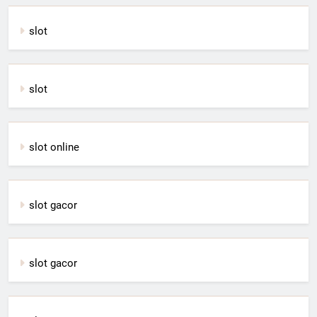
slot
slot
slot online
slot gacor
slot gacor