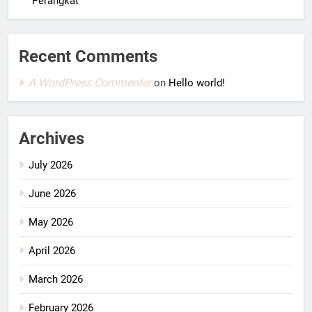
Perangkat
Recent Comments
A WordPress Commenter
on
Hello world!
Archives
July 2026
June 2026
May 2026
April 2026
March 2026
February 2026