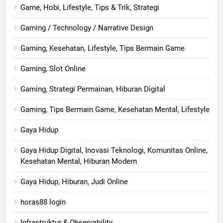
Game, Hobi, Lifestyle, Tips & Trik, Strategi
Gaming / Technology / Narrative Design
Gaming, Kesehatan, Lifestyle, Tips Bermain Game
Gaming, Slot Online
Gaming, Strategi Permainan, Hiburan Digital
Gaming, Tips Bermain Game, Kesehatan Mental, Lifestyle
Gaya Hidup
Gaya Hidup Digital, Inovasi Teknologi, Komunitas Online,
Kesehatan Mental, Hiburan Modern
Gaya Hidup, Hiburan, Judi Online
horas88 login
Infrastruktur & Observability