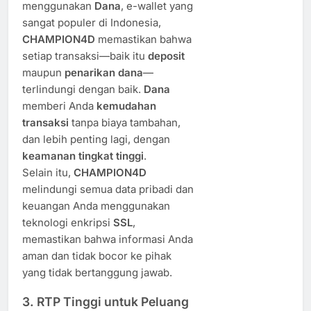
menggunakan
Dana
, e-wallet yang
sangat populer di Indonesia,
CHAMPION4D
memastikan bahwa
setiap transaksi—baik itu
deposit
maupun
penarikan dana
—
terlindungi dengan baik.
Dana
memberi Anda
kemudahan
transaksi
tanpa biaya tambahan,
dan lebih penting lagi, dengan
keamanan tingkat tinggi
.
Selain itu,
CHAMPION4D
melindungi semua data pribadi dan
keuangan Anda menggunakan
teknologi enkripsi
SSL
,
memastikan bahwa informasi Anda
aman dan tidak bocor ke pihak
yang tidak bertanggung jawab.
3.
RTP Tinggi untuk Peluang