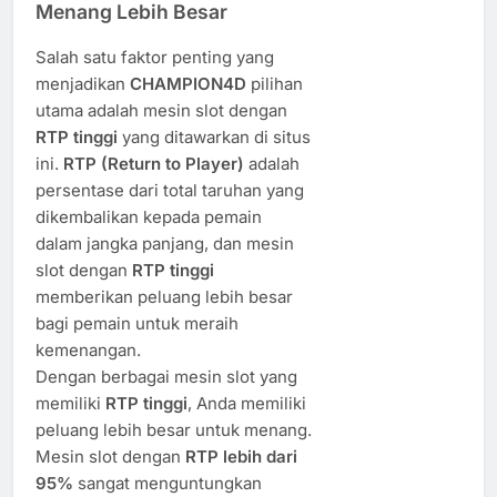
Menang Lebih Besar
Salah satu faktor penting yang
menjadikan
CHAMPION4D
pilihan
utama adalah mesin slot dengan
RTP tinggi
yang ditawarkan di situs
ini.
RTP (Return to Player)
adalah
persentase dari total taruhan yang
dikembalikan kepada pemain
dalam jangka panjang, dan mesin
slot dengan
RTP tinggi
memberikan peluang lebih besar
bagi pemain untuk meraih
kemenangan.
Dengan berbagai mesin slot yang
memiliki
RTP tinggi
, Anda memiliki
peluang lebih besar untuk menang.
Mesin slot dengan
RTP lebih dari
95%
sangat menguntungkan