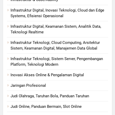
Infrastruktur Digital, Inovasi Teknologi, Cloud dan Edge
Systems, Efisiensi Operasional
Infrastruktur Digital, Keamanan Sistem, Analitik Data,
Teknologi Realtime
Infrastruktur Teknologi, Cloud Computing, Arsitektur
Sistem, Keamanan Digital, Manajemen Data Global
Infrastruktur Teknologi, Sistem Server, Pengembangan
Platform, Teknologi Modern
Inovasi Akses Online & Pengalaman Digital
Jaringan Profesional
Judi Olahraga, Taruhan Bola, Panduan Taruhan
Judi Online, Panduan Bermain, Slot Online