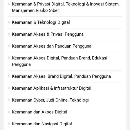
Keamanan & Privasi Digital, Teknologi & Inovasi Sistem,
Manajemen Risiko Siber
Keamanan & Teknologi Digital
Keamanan Akses & Privasi Pengguna
Keamanan Akses dan Panduan Pengguna
Keamanan Akses Digital, Panduan Brand, Edukasi
Pengguna
Keamanan Akses, Brand Digital, Panduan Pengguna
Keamanan Aplikasi & Infrastruktur Digital
Keamanan Cyber, Judi Online, Teknologi
Keamanan dan Akses Digital
Keamanan dan Navigasi Digital