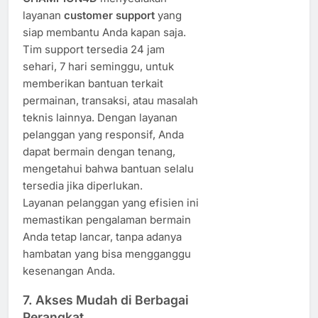
layanan
customer support
yang
siap membantu Anda kapan saja.
Tim support tersedia 24 jam
sehari, 7 hari seminggu, untuk
memberikan bantuan terkait
permainan, transaksi, atau masalah
teknis lainnya. Dengan layanan
pelanggan yang responsif, Anda
dapat bermain dengan tenang,
mengetahui bahwa bantuan selalu
tersedia jika diperlukan.
Layanan pelanggan yang efisien ini
memastikan pengalaman bermain
Anda tetap lancar, tanpa adanya
hambatan yang bisa mengganggu
kesenangan Anda.
7.
Akses Mudah di Berbagai
Perangkat