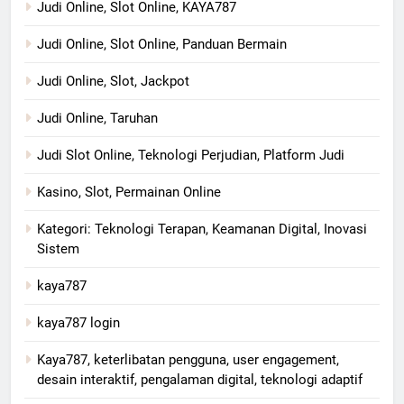
Judi Online, Slot Online, KAYA787
Judi Online, Slot Online, Panduan Bermain
Judi Online, Slot, Jackpot
Judi Online, Taruhan
Judi Slot Online, Teknologi Perjudian, Platform Judi
Kasino, Slot, Permainan Online
Kategori: Teknologi Terapan, Keamanan Digital, Inovasi
Sistem
kaya787
kaya787 login
Kaya787, keterlibatan pengguna, user engagement,
desain interaktif, pengalaman digital, teknologi adaptif