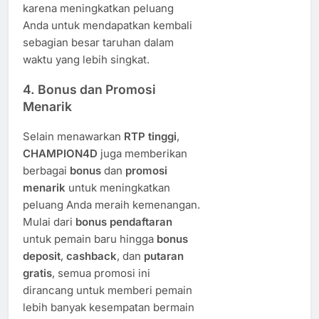
karena meningkatkan peluang
Anda untuk mendapatkan kembali
sebagian besar taruhan dalam
waktu yang lebih singkat.
4.
Bonus dan Promosi
Menarik
Selain menawarkan
RTP tinggi
,
CHAMPION4D
juga memberikan
berbagai
bonus
dan
promosi
menarik
untuk meningkatkan
peluang Anda meraih kemenangan.
Mulai dari
bonus pendaftaran
untuk pemain baru hingga
bonus
deposit
,
cashback
, dan
putaran
gratis
, semua promosi ini
dirancang untuk memberi pemain
lebih banyak kesempatan bermain