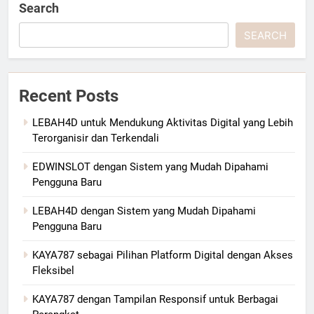
Search
SEARCH
Recent Posts
LEBAH4D untuk Mendukung Aktivitas Digital yang Lebih
Terorganisir dan Terkendali
EDWINSLOT dengan Sistem yang Mudah Dipahami
Pengguna Baru
LEBAH4D dengan Sistem yang Mudah Dipahami
Pengguna Baru
KAYA787 sebagai Pilihan Platform Digital dengan Akses
Fleksibel
KAYA787 dengan Tampilan Responsif untuk Berbagai