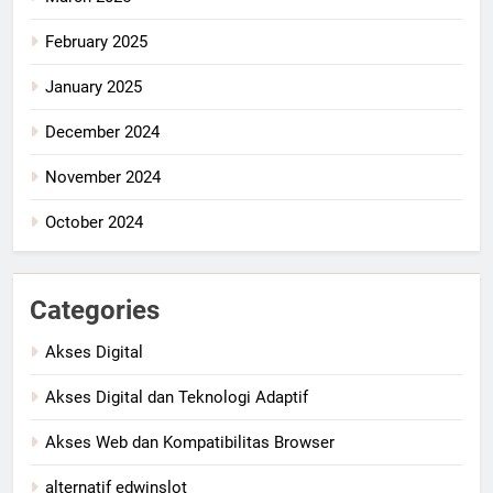
February 2025
January 2025
December 2024
November 2024
October 2024
Categories
Akses Digital
Akses Digital dan Teknologi Adaptif
Akses Web dan Kompatibilitas Browser
alternatif edwinslot