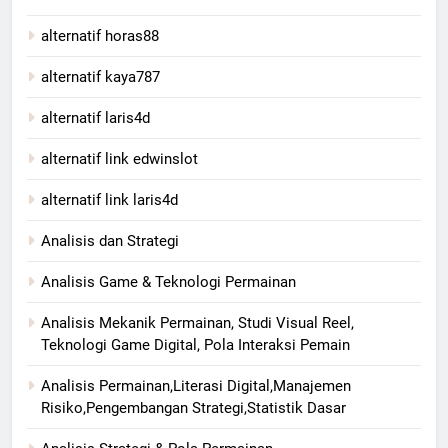
alternatif horas88
alternatif kaya787
alternatif laris4d
alternatif link edwinslot
alternatif link laris4d
Analisis dan Strategi
Analisis Game & Teknologi Permainan
Analisis Mekanik Permainan, Studi Visual Reel,
Teknologi Game Digital, Pola Interaksi Pemain
Analisis Permainan,Literasi Digital,Manajemen
Risiko,Pengembangan Strategi,Statistik Dasar