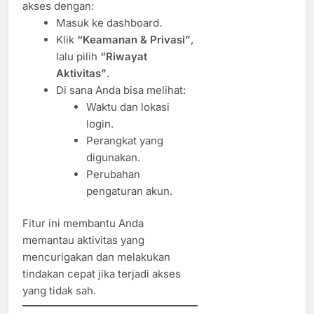
akses dengan:
Masuk ke dashboard.
Klik
“Keamanan & Privasi”
,
lalu pilih
“Riwayat
Aktivitas”
.
Di sana Anda bisa melihat:
Waktu dan lokasi
login.
Perangkat yang
digunakan.
Perubahan
pengaturan akun.
Fitur ini membantu Anda
memantau aktivitas yang
mencurigakan dan melakukan
tindakan cepat jika terjadi akses
yang tidak sah.