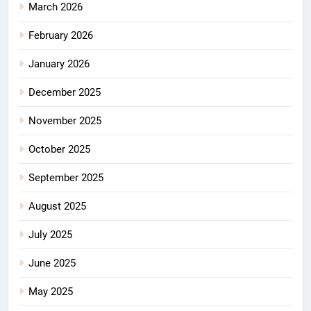
March 2026
February 2026
January 2026
December 2025
November 2025
October 2025
September 2025
August 2025
July 2025
June 2025
May 2025