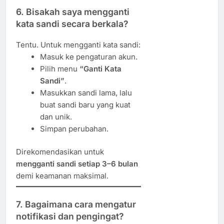
6.
Bisakah saya mengganti
kata sandi secara berkala?
Tentu. Untuk mengganti kata sandi:
Masuk ke pengaturan akun.
Pilih menu
“Ganti Kata
Sandi”
.
Masukkan sandi lama, lalu
buat sandi baru yang kuat
dan unik.
Simpan perubahan.
Direkomendasikan untuk
mengganti sandi setiap 3–6 bulan
demi keamanan maksimal.
7.
Bagaimana cara mengatur
notifikasi dan pengingat?