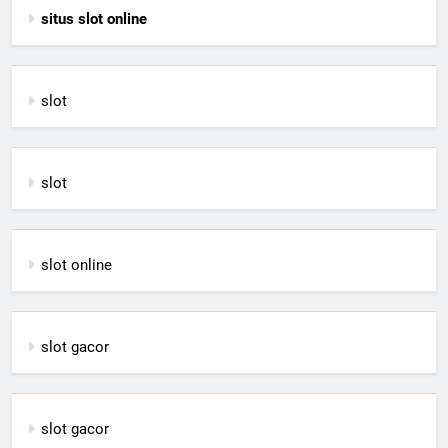
situs slot online
slot
slot
slot online
slot gacor
slot gacor