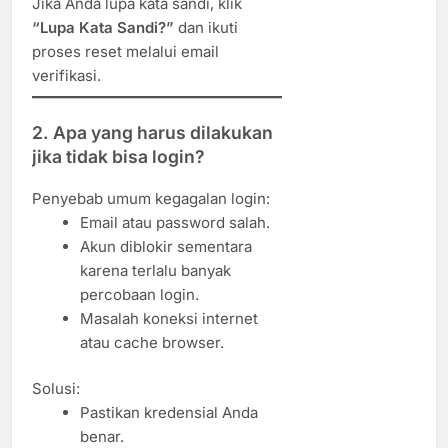
Jika Anda lupa kata sandi, klik
“Lupa Kata Sandi?”
dan ikuti
proses reset melalui email
verifikasi.
2.
Apa yang harus dilakukan
jika tidak bisa login?
Penyebab umum kegagalan login:
Email atau password salah.
Akun diblokir sementara
karena terlalu banyak
percobaan login.
Masalah koneksi internet
atau cache browser.
Solusi:
Pastikan kredensial Anda
benar.