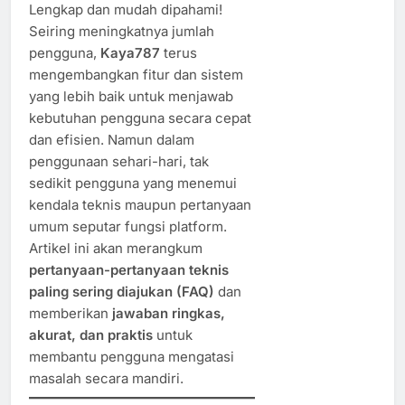
Lengkap dan mudah dipahami!
Seiring meningkatnya jumlah
pengguna,
Kaya787
terus
mengembangkan fitur dan sistem
yang lebih baik untuk menjawab
kebutuhan pengguna secara cepat
dan efisien. Namun dalam
penggunaan sehari-hari, tak
sedikit pengguna yang menemui
kendala teknis maupun pertanyaan
umum seputar fungsi platform.
Artikel ini akan merangkum
pertanyaan-pertanyaan teknis
paling sering diajukan (FAQ)
dan
memberikan
jawaban ringkas,
akurat, dan praktis
untuk
membantu pengguna mengatasi
masalah secara mandiri.