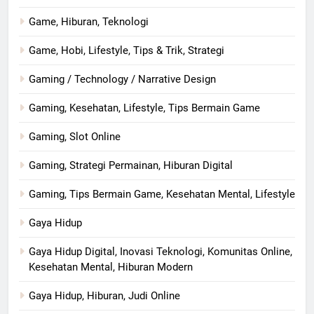
Game, Hiburan, Teknologi
Game, Hobi, Lifestyle, Tips & Trik, Strategi
Gaming / Technology / Narrative Design
Gaming, Kesehatan, Lifestyle, Tips Bermain Game
Gaming, Slot Online
Gaming, Strategi Permainan, Hiburan Digital
Gaming, Tips Bermain Game, Kesehatan Mental, Lifestyle
Gaya Hidup
Gaya Hidup Digital, Inovasi Teknologi, Komunitas Online,
Kesehatan Mental, Hiburan Modern
Gaya Hidup, Hiburan, Judi Online