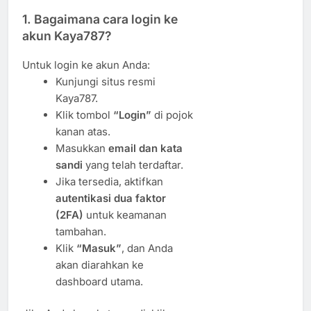
1.
Bagaimana cara login ke
akun Kaya787?
Untuk login ke akun Anda:
Kunjungi situs resmi
Kaya787.
Klik tombol
“Login”
di pojok
kanan atas.
Masukkan
email dan kata
sandi
yang telah terdaftar.
Jika tersedia, aktifkan
autentikasi dua faktor
(2FA)
untuk keamanan
tambahan.
Klik
“Masuk”
, dan Anda
akan diarahkan ke
dashboard utama.