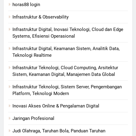
horas88 login
Infrastruktur & Observability
Infrastruktur Digital, Inovasi Teknologi, Cloud dan Edge
Systems, Efisiensi Operasional
Infrastruktur Digital, Keamanan Sistem, Analitik Data,
Teknologi Realtime
Infrastruktur Teknologi, Cloud Computing, Arsitektur
Sistem, Keamanan Digital, Manajemen Data Global
Infrastruktur Teknologi, Sistem Server, Pengembangan
Platform, Teknologi Modern
Inovasi Akses Online & Pengalaman Digital
Jaringan Profesional
Judi Olahraga, Taruhan Bola, Panduan Taruhan