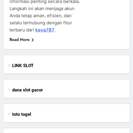
informasi penting secara berkala.
Langkah ini akan menjaga akun
Anda tetap aman, efisien, dan
selalu terhubung dengan fitur
terbaru dari
kaya787
.
Read More
LINK SLOT
dana slot gacor
toto togel