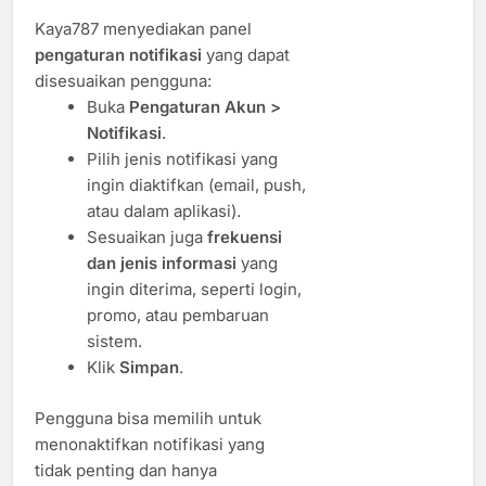
Kaya787 menyediakan panel
pengaturan notifikasi
yang dapat
disesuaikan pengguna:
Buka
Pengaturan Akun >
Notifikasi
.
Pilih jenis notifikasi yang
ingin diaktifkan (email, push,
atau dalam aplikasi).
Sesuaikan juga
frekuensi
dan jenis informasi
yang
ingin diterima, seperti login,
promo, atau pembaruan
sistem.
Klik
Simpan
.
Pengguna bisa memilih untuk
menonaktifkan notifikasi yang
tidak penting dan hanya