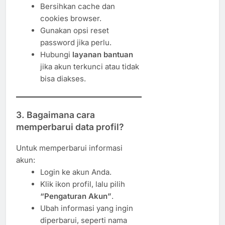
Bersihkan cache dan
cookies browser.
Gunakan opsi reset
password jika perlu.
Hubungi
layanan bantuan
jika akun terkunci atau tidak
bisa diakses.
3.
Bagaimana cara
memperbarui data profil?
Untuk memperbarui informasi
akun:
Login ke akun Anda.
Klik ikon profil, lalu pilih
“Pengaturan Akun”
.
Ubah informasi yang ingin
diperbarui, seperti nama