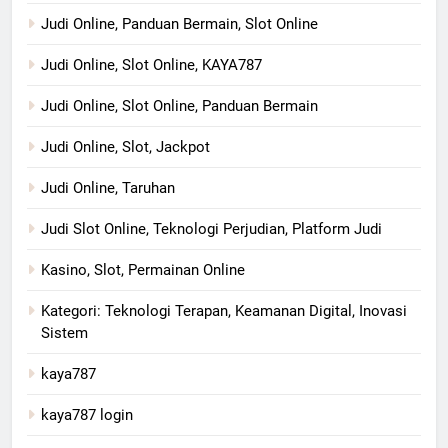
Judi Online, Panduan Bermain, Slot Online
Judi Online, Slot Online, KAYA787
Judi Online, Slot Online, Panduan Bermain
Judi Online, Slot, Jackpot
Judi Online, Taruhan
Judi Slot Online, Teknologi Perjudian, Platform Judi
Kasino, Slot, Permainan Online
Kategori: Teknologi Terapan, Keamanan Digital, Inovasi
Sistem
kaya787
kaya787 login