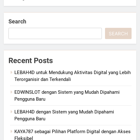
Search
SEARCH
Recent Posts
LEBAH4D untuk Mendukung Aktivitas Digital yang Lebih
Terorganisir dan Terkendali
EDWINSLOT dengan Sistem yang Mudah Dipahami
Pengguna Baru
LEBAH4D dengan Sistem yang Mudah Dipahami
Pengguna Baru
KAYA787 sebagai Pilihan Platform Digital dengan Akses
Fleksibel