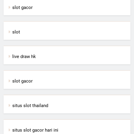
slot gacor
slot
live draw hk
slot gacor
situs slot thailand
situs slot gacor hari ini