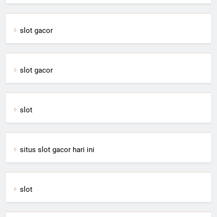
slot gacor
slot gacor
slot
situs slot gacor hari ini
slot