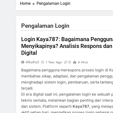
Home
Pengalaman Login
Pengalaman Login
Login Kaya787: Bagaimana Penggun
Menyikapinya? Analisis Respons dan
Digital
4f6a9a3
1 Year Ago
0
6 Mins
Bagaimana pengguna merespons proses login di Kay
membahas sikap, adaptasi, dan pengalaman pengg
menghadapi sistem login, pembaruan, serta tantang
terjadi.
Di era digital saat ini, pengalaman login ke sebuah 
teknis semata, melainkan bagian penting dari inter
dan sistem. Platform seperti
Kaya787
, yang melay
aktif setiap hari, menjadikan proses login sebagai 