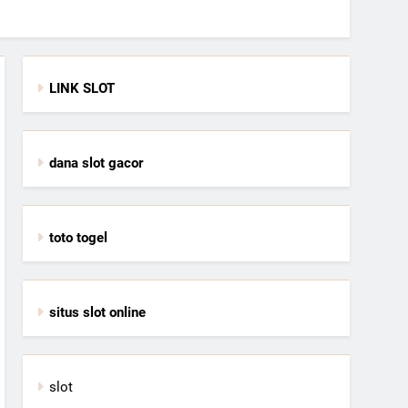
LINK SLOT
dana slot gacor
toto togel
situs slot online
slot