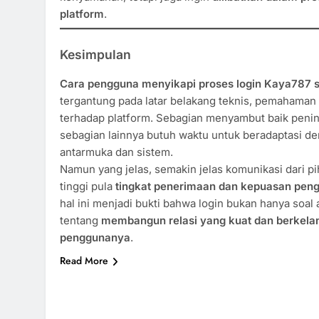
platform
.
Kesimpulan
Cara pengguna menyikapi proses login Kaya787 
tergantung pada latar belakang teknis, pemahaman d
terhadap platform. Sebagian menyambut baik peni
sebagian lainnya butuh waktu untuk beradaptasi d
antarmuka dan sistem.
Namun yang jelas, semakin jelas komunikasi dari p
tinggi pula
tingkat penerimaan dan kepuasan pen
hal ini menjadi bukti bahwa login bukan hanya soal
tentang
membangun relasi yang kuat dan berkelan
penggunanya
.
Read More