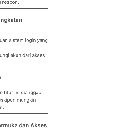
tu respon.
ningkatan
an sistem login yang
ungi akun dari akses
il
fitur ini dianggap
meskipun mungkin
n.
tarmuka dan Akses