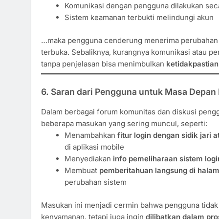
Komunikasi dengan pengguna dilakukan seca
Sistem keamanan terbukti melindungi akun
…maka pengguna cenderung menerima perubahan 
terbuka. Sebaliknya, kurangnya komunikasi atau 
tanpa penjelasan bisa menimbulkan
ketidakpastian
6. Saran dari Pengguna untuk Masa Depan
Dalam berbagai forum komunitas dan diskusi pengg
beberapa masukan yang sering muncul, seperti:
Menambahkan
fitur login dengan sidik jari 
di aplikasi mobile
Menyediakan
info pemeliharaan sistem logi
Membuat
pemberitahuan langsung di halam
perubahan sistem
Masukan ini menjadi cermin bahwa pengguna tidak 
kenyamanan, tetapi juga ingin
dilibatkan dalam p