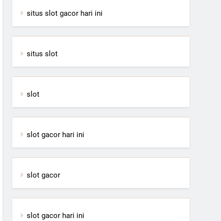
situs slot gacor hari ini
situs slot
slot
slot gacor hari ini
slot gacor
slot gacor hari ini