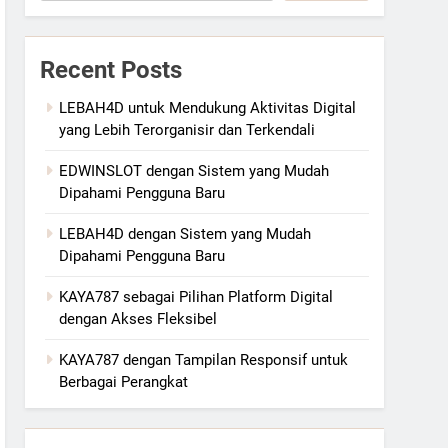
Recent Posts
LEBAH4D untuk Mendukung Aktivitas Digital
yang Lebih Terorganisir dan Terkendali
EDWINSLOT dengan Sistem yang Mudah
Dipahami Pengguna Baru
LEBAH4D dengan Sistem yang Mudah
Dipahami Pengguna Baru
KAYA787 sebagai Pilihan Platform Digital
dengan Akses Fleksibel
KAYA787 dengan Tampilan Responsif untuk
Berbagai Perangkat