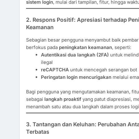
sistem login
, mulai dari tampilan, fitur, hingga wak
2. Respons Positif: Apresiasi terhadap Pe
Keamanan
Sebagian besar pengguna menyambut baik pembaru
berfokus pada
peningkatan keamanan
, seperti:
Autentikasi dua langkah (2FA)
untuk melind
ilegal
reCAPTCHA
untuk mencegah serangan bot
Peringatan login mencurigakan
melalui ema
Bagi pengguna yang mengutamakan keamanan, fitur-
sebagai
langkah proaktif
yang patut diapresiasi, 
menambah satu atau dua langkah dalam proses logi
3. Tantangan dan Keluhan: Perubahan An
Terbatas