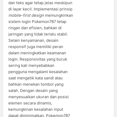
dan teks agar tetap jelas meskipun
di layar kecil. Implementasi prinsip
mobile-first design
memungkinkan
sistem login Pokemon787 tetap
ringan dan efisien, bahkan di
jaringan yang tidak terlalu stabil.
Selain kenyamanan, desain
responsif juga memiliki peran
dalam meningkatkan keamanan
login. Responsivitas yang buruk
sering kali menyebabkan
pengguna mengalami kesalahan
saat mengetik kata sandi atau
bahkan menekan tombol yang
salah. Dengan desain yang
menyesuaikan ukuran dan posisi
elemen secara dinamis,
kemungkinan kesalahan input
dapat diminimalkan. Pokemon787