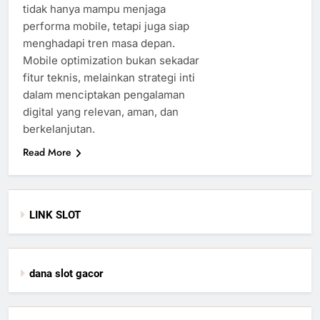
tidak hanya mampu menjaga
performa mobile, tetapi juga siap
menghadapi tren masa depan.
Mobile optimization bukan sekadar
fitur teknis, melainkan strategi inti
dalam menciptakan pengalaman
digital yang relevan, aman, dan
berkelanjutan.
Read More
LINK SLOT
dana slot gacor