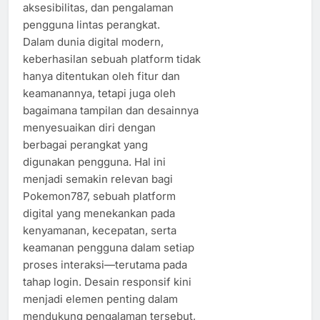
aksesibilitas, dan pengalaman
pengguna lintas perangkat.
Dalam dunia digital modern,
keberhasilan sebuah platform tidak
hanya ditentukan oleh fitur dan
keamanannya, tetapi juga oleh
bagaimana tampilan dan desainnya
menyesuaikan diri dengan
berbagai perangkat yang
digunakan pengguna. Hal ini
menjadi semakin relevan bagi
Pokemon787, sebuah platform
digital yang menekankan pada
kenyamanan, kecepatan, serta
keamanan pengguna dalam setiap
proses interaksi—terutama pada
tahap login. Desain responsif kini
menjadi elemen penting dalam
mendukung pengalaman tersebut,