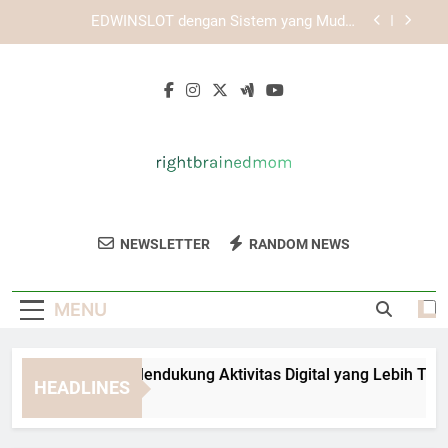
Skip
LEBAH4D dengan Sistem yang Mudah Dipahami
to
Pengguna Baru
content
KAYA787 sebagai Pilihan Platform Digital dengan
Akses Fleksibel
LEBAH4D untuk Mendukung Aktivitas Digital yang
Lebih Terorganisir dan Terkendali
EDWINSLOT dengan Sistem yang Mudah
Dipahami Pengguna Baru
LEBAH4D dengan Sistem yang Mudah Dipahami
Pengguna Baru
Right Brained
Temukan Tips Parenting, Kreatifitas, Dan
KAYA787 sebagai Pilihan Platform Digital dengan
NEWSLETTER
RANDOM NEWS
Mom
Akses Fleksibel
Inspirasi Hidup Dari Right Brained Mom.
Sumber Inspirasi Untuk Para Ibu.
MENU
BAH4D untuk Mendukung Aktivitas Digital yang Lebih Terorgan
HEADLINES
Weeks Ago