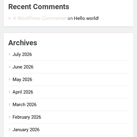
Recent Comments
A WordPress Commenter
on
Hello world!
Archives
July 2026
June 2026
May 2026
April 2026
March 2026
February 2026
January 2026