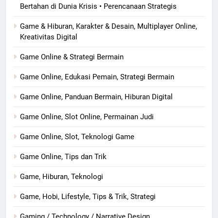
Bertahan di Dunia Krisis • Perencanaan Strategis
Game & Hiburan, Karakter & Desain, Multiplayer Online,
Kreativitas Digital
Game Online & Strategi Bermain
Game Online, Edukasi Pemain, Strategi Bermain
Game Online, Panduan Bermain, Hiburan Digital
Game Online, Slot Online, Permainan Judi
Game Online, Slot, Teknologi Game
Game Online, Tips dan Trik
Game, Hiburan, Teknologi
Game, Hobi, Lifestyle, Tips & Trik, Strategi
Gaming / Technology / Narrative Design