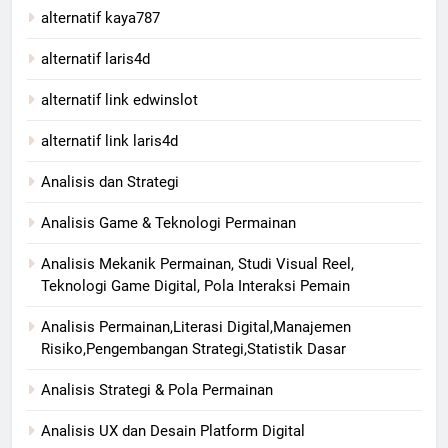
alternatif kaya787
alternatif laris4d
alternatif link edwinslot
alternatif link laris4d
Analisis dan Strategi
Analisis Game & Teknologi Permainan
Analisis Mekanik Permainan, Studi Visual Reel,
Teknologi Game Digital, Pola Interaksi Pemain
Analisis Permainan,Literasi Digital,Manajemen
Risiko,Pengembangan Strategi,Statistik Dasar
Analisis Strategi & Pola Permainan
Analisis UX dan Desain Platform Digital