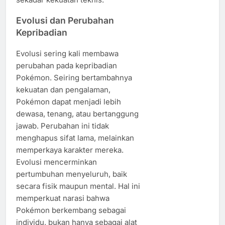
Evolusi dan Perubahan
Kepribadian
Evolusi sering kali membawa
perubahan pada kepribadian
Pokémon. Seiring bertambahnya
kekuatan dan pengalaman,
Pokémon dapat menjadi lebih
dewasa, tenang, atau bertanggung
jawab. Perubahan ini tidak
menghapus sifat lama, melainkan
memperkaya karakter mereka.
Evolusi mencerminkan
pertumbuhan menyeluruh, baik
secara fisik maupun mental. Hal ini
memperkuat narasi bahwa
Pokémon berkembang sebagai
individu, bukan hanya sebagai alat