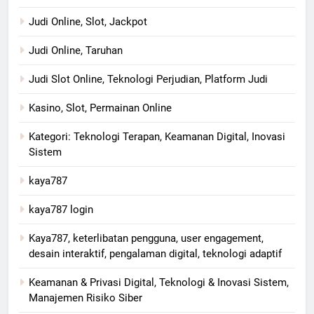
Judi Online, Slot, Jackpot
Judi Online, Taruhan
Judi Slot Online, Teknologi Perjudian, Platform Judi
Kasino, Slot, Permainan Online
Kategori: Teknologi Terapan, Keamanan Digital, Inovasi
Sistem
kaya787
kaya787 login
Kaya787, keterlibatan pengguna, user engagement,
desain interaktif, pengalaman digital, teknologi adaptif
Keamanan & Privasi Digital, Teknologi & Inovasi Sistem,
Manajemen Risiko Siber