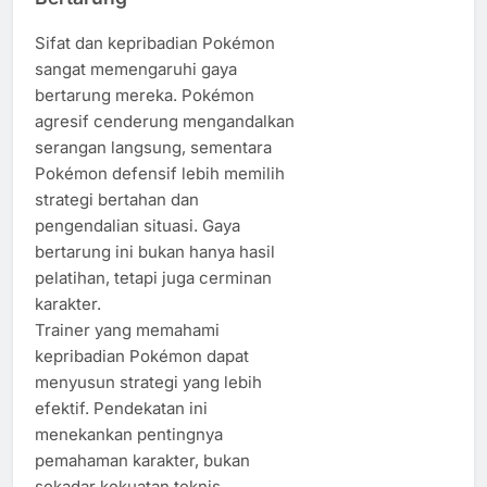
Sifat dan kepribadian Pokémon
sangat memengaruhi gaya
bertarung mereka. Pokémon
agresif cenderung mengandalkan
serangan langsung, sementara
Pokémon defensif lebih memilih
strategi bertahan dan
pengendalian situasi. Gaya
bertarung ini bukan hanya hasil
pelatihan, tetapi juga cerminan
karakter.
Trainer yang memahami
kepribadian Pokémon dapat
menyusun strategi yang lebih
efektif. Pendekatan ini
menekankan pentingnya
pemahaman karakter, bukan
sekadar kekuatan teknis.