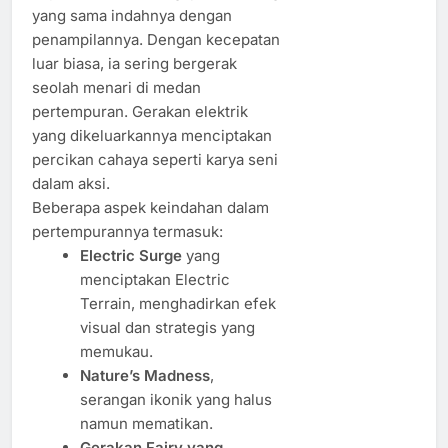
yang sama indahnya dengan
penampilannya. Dengan kecepatan
luar biasa, ia sering bergerak
seolah menari di medan
pertempuran. Gerakan elektrik
yang dikeluarkannya menciptakan
percikan cahaya seperti karya seni
dalam aksi.
Beberapa aspek keindahan dalam
pertempurannya termasuk:
Electric Surge
yang
menciptakan Electric
Terrain, menghadirkan efek
visual dan strategis yang
memukau.
Nature’s Madness
,
serangan ikonik yang halus
namun mematikan.
Gerakan Fairy yang