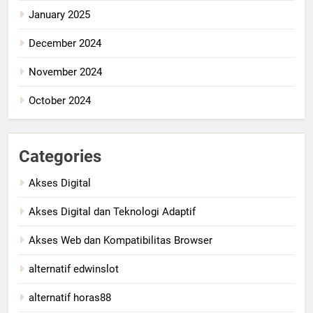
January 2025
December 2024
November 2024
October 2024
Categories
Akses Digital
Akses Digital dan Teknologi Adaptif
Akses Web dan Kompatibilitas Browser
alternatif edwinslot
alternatif horas88