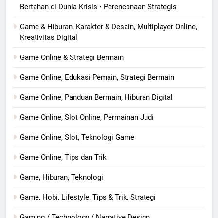
Bertahan di Dunia Krisis • Perencanaan Strategis
Game & Hiburan, Karakter & Desain, Multiplayer Online,
Kreativitas Digital
Game Online & Strategi Bermain
Game Online, Edukasi Pemain, Strategi Bermain
Game Online, Panduan Bermain, Hiburan Digital
Game Online, Slot Online, Permainan Judi
Game Online, Slot, Teknologi Game
Game Online, Tips dan Trik
Game, Hiburan, Teknologi
Game, Hobi, Lifestyle, Tips & Trik, Strategi
Gaming / Technology / Narrative Design