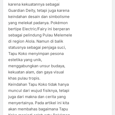
karena kekuatannya sebagai
Guardian Deity, tetapi juga karena
keindahan desain dan simbolisme
yang melekat padanya. Pokémon
bertipe Electric/Fairy ini berperan
sebagai pelindung Pulau Melemele
di region Alola. Namun di balik
statusnya sebagai penjaga suci,
Tapu Koko menyimpan pesona
estetika yang unik,
menggabungkan unsur budaya,
kekuatan alam, dan gaya visual
khas pulau tropis.
Keindahan Tapu Koko tidak hanya
muncul dari wujud fisiknya, tetapi
juga dari makna dan cerita yang
menyertainya. Pada artikel ini kita
akan membahas bagaimana Tapu