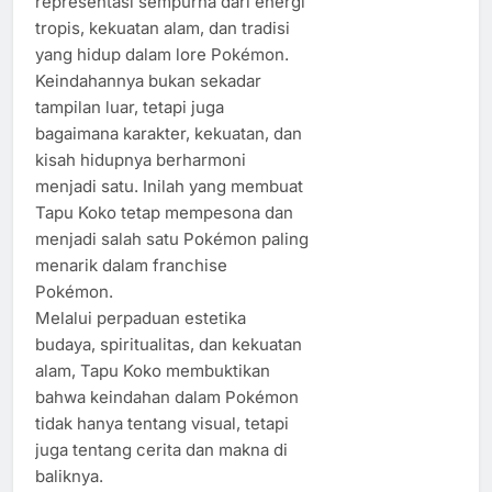
representasi sempurna dari energi
tropis, kekuatan alam, dan tradisi
yang hidup dalam lore Pokémon.
Keindahannya bukan sekadar
tampilan luar, tetapi juga
bagaimana karakter, kekuatan, dan
kisah hidupnya berharmoni
menjadi satu. Inilah yang membuat
Tapu Koko tetap mempesona dan
menjadi salah satu Pokémon paling
menarik dalam franchise
Pokémon.
Melalui perpaduan estetika
budaya, spiritualitas, dan kekuatan
alam, Tapu Koko membuktikan
bahwa keindahan dalam Pokémon
tidak hanya tentang visual, tetapi
juga tentang cerita dan makna di
baliknya.