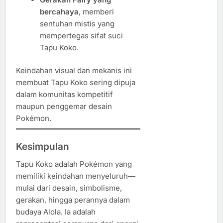
bercahaya
, memberi
sentuhan mistis yang
mempertegas sifat suci
Tapu Koko.
Keindahan visual dan mekanis ini
membuat Tapu Koko sering dipuja
dalam komunitas kompetitif
maupun penggemar desain
Pokémon.
Kesimpulan
Tapu Koko adalah Pokémon yang
memiliki keindahan menyeluruh—
mulai dari desain, simbolisme,
gerakan, hingga perannya dalam
budaya Alola. Ia adalah