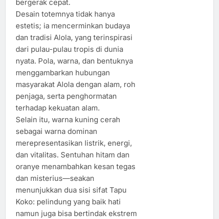
bergerak cepat.
Desain totemnya tidak hanya
estetis; ia mencerminkan budaya
dan tradisi Alola, yang terinspirasi
dari pulau-pulau tropis di dunia
nyata. Pola, warna, dan bentuknya
menggambarkan hubungan
masyarakat Alola dengan alam, roh
penjaga, serta penghormatan
terhadap kekuatan alam.
Selain itu, warna kuning cerah
sebagai warna dominan
merepresentasikan listrik, energi,
dan vitalitas. Sentuhan hitam dan
oranye menambahkan kesan tegas
dan misterius—seakan
menunjukkan dua sisi sifat Tapu
Koko: pelindung yang baik hati
namun juga bisa bertindak ekstrem