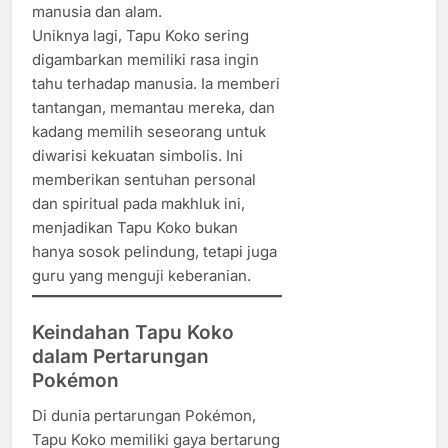
manusia dan alam.
Uniknya lagi, Tapu Koko sering
digambarkan memiliki rasa ingin
tahu terhadap manusia. Ia memberi
tantangan, memantau mereka, dan
kadang memilih seseorang untuk
diwarisi kekuatan simbolis. Ini
memberikan sentuhan personal
dan spiritual pada makhluk ini,
menjadikan Tapu Koko bukan
hanya sosok pelindung, tetapi juga
guru yang menguji keberanian.
Keindahan Tapu Koko
dalam Pertarungan
Pokémon
Di dunia pertarungan Pokémon,
Tapu Koko memiliki gaya bertarung