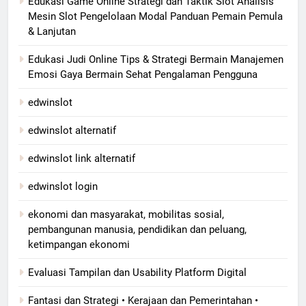
Edukasi Game Online Strategi dan Taktik Slot Analisis
Mesin Slot Pengelolaan Modal Panduan Pemain Pemula
& Lanjutan
Edukasi Judi Online Tips & Strategi Bermain Manajemen
Emosi Gaya Bermain Sehat Pengalaman Pengguna
edwinslot
edwinslot alternatif
edwinslot link alternatif
edwinslot login
ekonomi dan masyarakat, mobilitas sosial,
pembangunan manusia, pendidikan dan peluang,
ketimpangan ekonomi
Evaluasi Tampilan dan Usability Platform Digital
Fantasi dan Strategi • Kerajaan dan Pemerintahan •