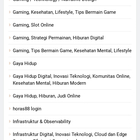
Gaming, Kesehatan, Lifestyle, Tips Bermain Game
Gaming, Slot Online
Gaming, Strategi Permainan, Hiburan Digital
Gaming, Tips Bermain Game, Kesehatan Mental, Lifestyle
Gaya Hidup
Gaya Hidup Digital, Inovasi Teknologi, Komunitas Online,
Kesehatan Mental, Hiburan Modern
Gaya Hidup, Hiburan, Judi Online
horas88 login
Infrastruktur & Observability
Infrastruktur Digital, Inovasi Teknologi, Cloud dan Edge