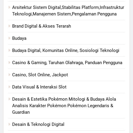
Arsitektur Sistem Digital,Stabilitas Platform,Infrastruktur
Teknologi,Manajemen Sistem,Pengalaman Pengguna
Brand Digital & Akses Terarah
Budaya
Budaya Digital, Komunitas Online, Sosiologi Teknologi
Casino & Gaming, Taruhan Olahraga, Panduan Pengguna
Casino, Slot Online, Jackpot
Data Visual & Interaksi Slot
Desain & Estetika Pokémon Mitologi & Budaya Alola
Analisis Karakter Pokémon Pokémon Legendaris &
Guardian
Desain & Teknologi Digital