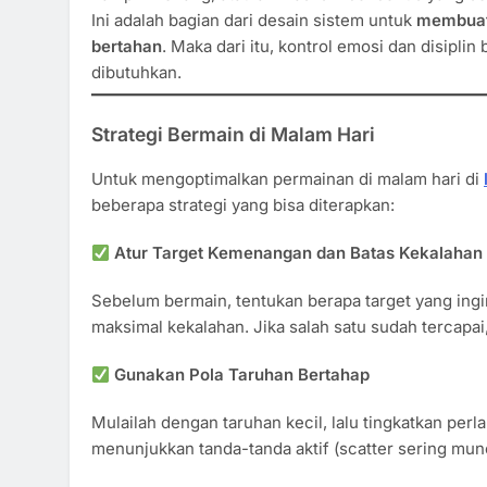
Ini adalah bagian dari desain sistem untuk
membuat
bertahan
. Maka dari itu, kontrol emosi dan disiplin
dibutuhkan.
Strategi Bermain di Malam Hari
Untuk mengoptimalkan permainan di malam hari di
beberapa strategi yang bisa diterapkan:
Atur Target Kemenangan dan Batas Kekalahan
Sebelum bermain, tentukan berapa target yang ingi
maksimal kekalahan. Jika salah satu sudah tercapai
Gunakan Pola Taruhan Bertahap
Mulailah dengan taruhan kecil, lalu tingkatkan perl
menunjukkan tanda-tanda aktif (scatter sering muncul