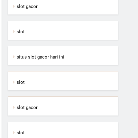
slot gacor
slot
situs slot gacor hari ini
slot
slot gacor
slot