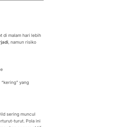
 di malam hari lebih
jadi
, namun risiko
me
 “kering” yang
ild sering muncul
turut-turut. Pola ini