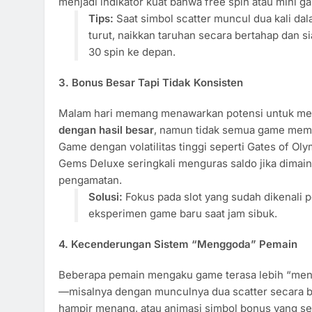
menjadi indikator kuat bahwa free spin atau mini ga
Tips:
Saat simbol scatter muncul dua kali dal
turut, naikkan taruhan secara bertahap dan s
30 spin ke depan.
3.
Bonus Besar Tapi Tidak Konsisten
Malam hari memang menawarkan potensi untuk m
dengan hasil besar
, namun tidak semua game memb
Game dengan volatilitas tinggi seperti Gates of Ol
Gems Deluxe seringkali menguras saldo jika dimai
pengamatan.
Solusi:
Fokus pada slot yang sudah dikenali p
eksperimen game baru saat jam sibuk.
4.
Kecenderungan Sistem “Menggoda” Pemain
Beberapa pemain mengaku game terasa lebih “men
—misalnya dengan munculnya dua scatter secara b
hampir menang, atau animasi simbol bonus yang se