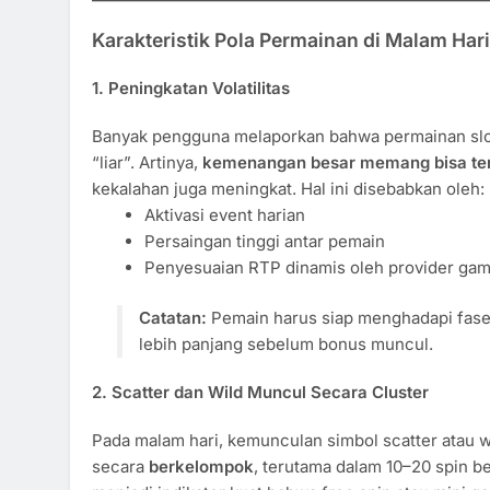
Karakteristik Pola Permainan di Malam Hari
1.
Peningkatan Volatilitas
Banyak pengguna melaporkan bahwa permainan slot
“liar”. Artinya,
kemenangan besar memang bisa ter
kekalahan juga meningkat. Hal ini disebabkan oleh:
Aktivasi event harian
Persaingan tinggi antar pemain
Penyesuaian RTP dinamis oleh provider ga
Catatan:
Pemain harus siap menghadapi fase
lebih panjang sebelum bonus muncul.
2.
Scatter dan Wild Muncul Secara Cluster
Pada malam hari, kemunculan simbol scatter atau w
secara
berkelompok
, terutama dalam 10–20 spin ber