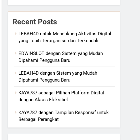
Recent Posts
LEBAH4D untuk Mendukung Aktivitas Digital
yang Lebih Terorganisir dan Terkendali
EDWINSLOT dengan Sistem yang Mudah
Dipahami Pengguna Baru
LEBAH4D dengan Sistem yang Mudah
Dipahami Pengguna Baru
KAYA787 sebagai Pilihan Platform Digital
dengan Akses Fleksibel
KAYA787 dengan Tampilan Responsif untuk
Berbagai Perangkat