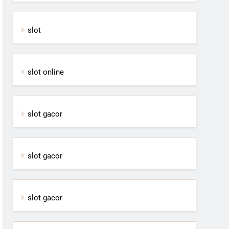
slot
slot online
slot gacor
slot gacor
slot gacor