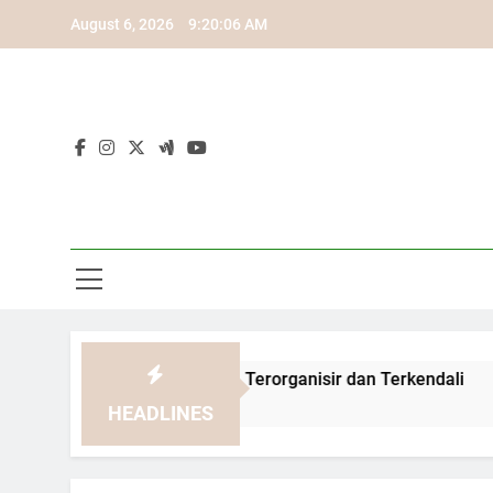
Skip
August 6, 2026
9:20:07 AM
to
content
Rig
Temukan Ti
s Digital yang Lebih Terorganisir dan Terkendali
EDWI
2 Week
HEADLINES