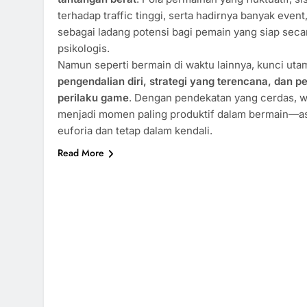
terhadap traffic tinggi, serta hadirnya banyak event
sebagai ladang potensi bagi pemain yang siap secar
psikologis.
Namun seperti bermain di waktu lainnya, kunci uta
pengendalian diri, strategi yang terencana, dan
perilaku game
. Dengan pendekatan yang cerdas, w
menjadi momen paling produktif dalam bermain—as
euforia dan tetap dalam kendali.
Read More