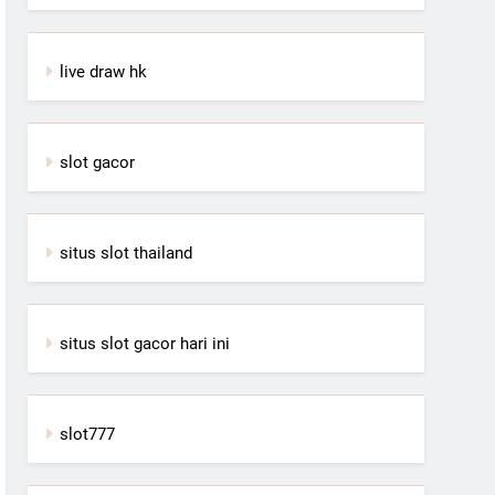
live draw hk
slot gacor
situs slot thailand
situs slot gacor hari ini
slot777