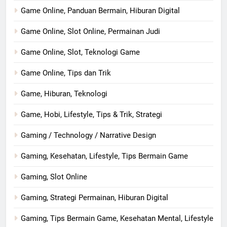
Game Online, Panduan Bermain, Hiburan Digital
Game Online, Slot Online, Permainan Judi
Game Online, Slot, Teknologi Game
Game Online, Tips dan Trik
Game, Hiburan, Teknologi
Game, Hobi, Lifestyle, Tips & Trik, Strategi
Gaming / Technology / Narrative Design
Gaming, Kesehatan, Lifestyle, Tips Bermain Game
Gaming, Slot Online
Gaming, Strategi Permainan, Hiburan Digital
Gaming, Tips Bermain Game, Kesehatan Mental, Lifestyle