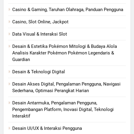
Casino & Gaming, Taruhan Olahraga, Panduan Pengguna
Casino, Slot Online, Jackpot
Data Visual & Interaksi Slot
Desain & Estetika Pokémon Mitologi & Budaya Alola
Analisis Karakter Pokémon Pokémon Legendaris &
Guardian
Desain & Teknologi Digital
Desain Akses Digital, Pengalaman Pengguna, Navigasi
Sederhana, Optimasi Perangkat Harian
Desain Antarmuka, Pengalaman Pengguna,
Pengembangan Platform, Inovasi Digital, Teknologi
Interaktif
Desain UI/UX & Interaksi Pengguna