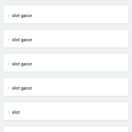
slot gacor
slot gacor
slot gacor
slot gacor
slot