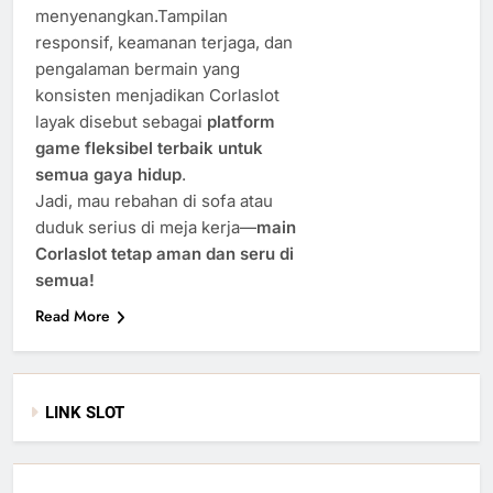
menyenangkan.Tampilan
responsif, keamanan terjaga, dan
pengalaman bermain yang
konsisten menjadikan Corlaslot
layak disebut sebagai
platform
game fleksibel terbaik untuk
semua gaya hidup
.
Jadi, mau rebahan di sofa atau
duduk serius di meja kerja—
main
Corlaslot tetap aman dan seru di
semua!
Read More
LINK SLOT