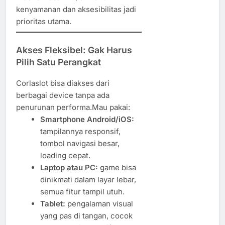
kenyamanan dan aksesibilitas jadi
prioritas utama.
Akses Fleksibel: Gak Harus
Pilih Satu Perangkat
Corlaslot bisa diakses dari
berbagai device tanpa ada
penurunan performa.Mau pakai:
Smartphone Android/iOS:
tampilannya responsif,
tombol navigasi besar,
loading cepat.
Laptop atau PC:
game bisa
dinikmati dalam layar lebar,
semua fitur tampil utuh.
Tablet:
pengalaman visual
yang pas di tangan, cocok