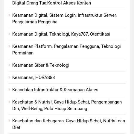
Digital Orang Tua,Kontrol Akses Konten
Keamanan Digital, Sistem Login, Infrastruktur Server,
Pengalaman Pengguna
Keamanan Digital, Teknologi, Kaya787, Otentikasi
Keamanan Platform, Pengalaman Pengguna, Teknologi
Permainan
Keamanan Siber & Teknologi
Keamanan, HORAS88
Keandalan Infrastruktur & Keamanan Akses
Kesehatan & Nutrisi, Gaya Hidup Sehat, Pengembangan
Diri, Well-Being, Pola Hidup Seimbang
Kesehatan dan Kebugaran, Gaya Hidup Sehat, Nutrisi dan
Diet