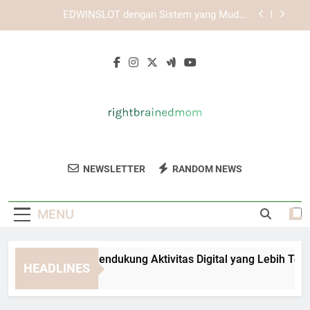
Skip
LEBAH4D dengan Sistem yang Mudah Dipahami
to
Pengguna Baru
content
KAYA787 sebagai Pilihan Platform Digital dengan
Akses Fleksibel
LEBAH4D untuk Mendukung Aktivitas Digital yang
Lebih Terorganisir dan Terkendali
EDWINSLOT dengan Sistem yang Mudah
Dipahami Pengguna Baru
LEBAH4D dengan Sistem yang Mudah Dipahami
Pengguna Baru
Right Brained
Temukan Tips Parenting, Kreatifitas, Dan
KAYA787 sebagai Pilihan Platform Digital dengan
NEWSLETTER
RANDOM NEWS
Mom
Akses Fleksibel
Inspirasi Hidup Dari Right Brained Mom.
Sumber Inspirasi Untuk Para Ibu.
MENU
BAH4D untuk Mendukung Aktivitas Digital yang Lebih Terorgan
HEADLINES
Weeks Ago