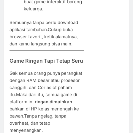
buat game interaktif bareng
keluarga.
Semuanya tanpa perlu download
aplikasi tambahan.Cukup buka
browser favorit, ketik alamatnya,
dan kamu langsung bisa main.
Game Ringan Tapi Tetap Seru
Gak semua orang punya perangkat
dengan RAM besar atau prosesor
canggih, dan Corlaslot paham
itu.Maka dari itu, semua game di
platform ini
ringan dimainkan
bahkan di HP kelas menengah ke
bawah.Tanpa ngelag, tanpa
overheat, dan tetap
menyenangkan.