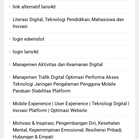
link alternatif laris4d
Literasi Digital, Teknologi Pendidikan, Mahasiswa dan
Inovasi
login edwinslot
login laris4d
Manajemen Aktivitas dan Keamanan Digital
Manajemen Trafik Digital Optimasi Performa Akses
Teknologi Jaringan Pengalaman Pengguna Mobile
Panduan Stabilitas Platform
Mobile Experience | User Experience | Teknologi Digital |
Inovasi Platform | Optimasi Website
Motivasi & Inspirasi, Pengembangan Diri, Kesehatan
Mental, Kepemimpinan Emosional, Resiliensi Pribadi,
Hubungan & Empati