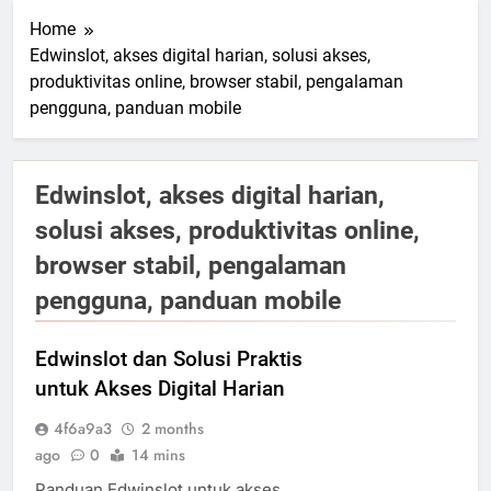
Home
Edwinslot, akses digital harian, solusi akses,
produktivitas online, browser stabil, pengalaman
pengguna, panduan mobile
Edwinslot, akses digital harian,
solusi akses, produktivitas online,
browser stabil, pengalaman
pengguna, panduan mobile
Edwinslot dan Solusi Praktis
untuk Akses Digital Harian
4f6a9a3
2 months
ago
0
14 mins
Panduan Edwinslot untuk akses