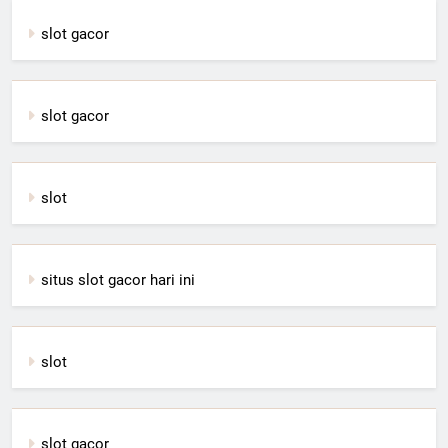
slot gacor
slot gacor
slot
situs slot gacor hari ini
slot
slot gacor