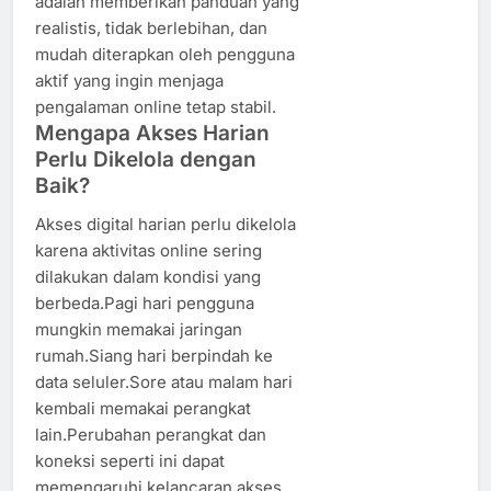
adalah memberikan panduan yang
realistis, tidak berlebihan, dan
mudah diterapkan oleh pengguna
aktif yang ingin menjaga
pengalaman online tetap stabil.
Mengapa Akses Harian
Perlu Dikelola dengan
Baik?
Akses digital harian perlu dikelola
karena aktivitas online sering
dilakukan dalam kondisi yang
berbeda.Pagi hari pengguna
mungkin memakai jaringan
rumah.Siang hari berpindah ke
data seluler.Sore atau malam hari
kembali memakai perangkat
lain.Perubahan perangkat dan
koneksi seperti ini dapat
memengaruhi kelancaran akses.