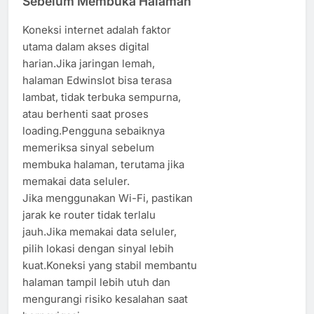
Sebelum Membuka Halaman
Koneksi internet adalah faktor
utama dalam akses digital
harian.Jika jaringan lemah,
halaman Edwinslot bisa terasa
lambat, tidak terbuka sempurna,
atau berhenti saat proses
loading.Pengguna sebaiknya
memeriksa sinyal sebelum
membuka halaman, terutama jika
memakai data seluler.
Jika menggunakan Wi-Fi, pastikan
jarak ke router tidak terlalu
jauh.Jika memakai data seluler,
pilih lokasi dengan sinyal lebih
kuat.Koneksi yang stabil membantu
halaman tampil lebih utuh dan
mengurangi risiko kesalahan saat