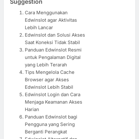
Suggestion
Cara Menggunakan
Edwinslot agar Aktivitas
Lebih Lancar
Edwinslot dan Solusi Akses
Saat Koneksi Tidak Stabil
Panduan Edwinslot Resmi
untuk Pengalaman Digital
yang Lebih Terarah
Tips Mengelola Cache
Browser agar Akses
Edwinslot Lebih Stabil
Edwinslot Login dan Cara
Menjaga Keamanan Akses
Harian
Panduan Edwinslot bagi
Pengguna yang Sering
Berganti Perangkat