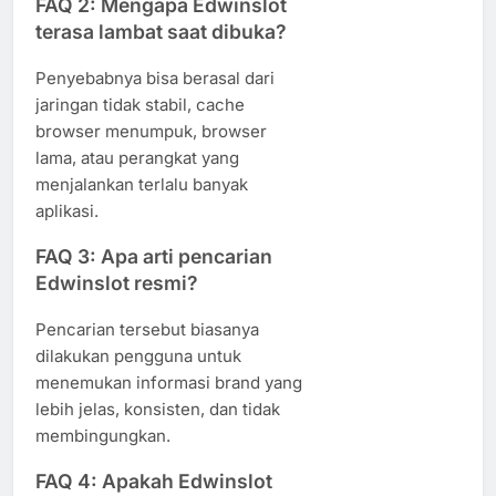
FAQ 2: Mengapa Edwinslot
terasa lambat saat dibuka?
Penyebabnya bisa berasal dari
jaringan tidak stabil, cache
browser menumpuk, browser
lama, atau perangkat yang
menjalankan terlalu banyak
aplikasi.
FAQ 3: Apa arti pencarian
Edwinslot resmi?
Pencarian tersebut biasanya
dilakukan pengguna untuk
menemukan informasi brand yang
lebih jelas, konsisten, dan tidak
membingungkan.
FAQ 4: Apakah Edwinslot