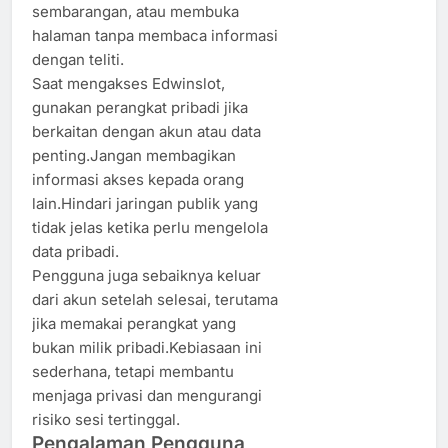
sembarangan, atau membuka
halaman tanpa membaca informasi
dengan teliti.
Saat mengakses Edwinslot,
gunakan perangkat pribadi jika
berkaitan dengan akun atau data
penting.Jangan membagikan
informasi akses kepada orang
lain.Hindari jaringan publik yang
tidak jelas ketika perlu mengelola
data pribadi.
Pengguna juga sebaiknya keluar
dari akun setelah selesai, terutama
jika memakai perangkat yang
bukan milik pribadi.Kebiasaan ini
sederhana, tetapi membantu
menjaga privasi dan mengurangi
risiko sesi tertinggal.
Pengalaman Pengguna