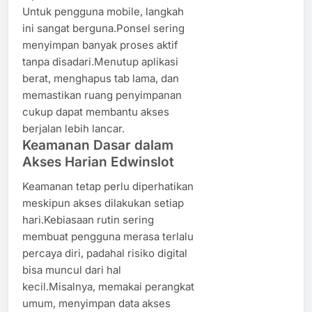
Untuk pengguna mobile, langkah
ini sangat berguna.Ponsel sering
menyimpan banyak proses aktif
tanpa disadari.Menutup aplikasi
berat, menghapus tab lama, dan
memastikan ruang penyimpanan
cukup dapat membantu akses
berjalan lebih lancar.
Keamanan Dasar dalam
Akses Harian Edwinslot
Keamanan tetap perlu diperhatikan
meskipun akses dilakukan setiap
hari.Kebiasaan rutin sering
membuat pengguna merasa terlalu
percaya diri, padahal risiko digital
bisa muncul dari hal
kecil.Misalnya, memakai perangkat
umum, menyimpan data akses