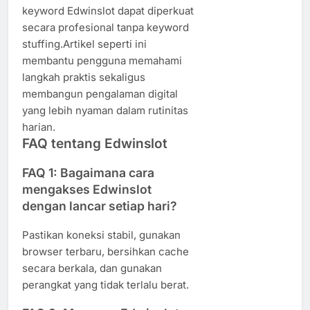
keyword Edwinslot dapat diperkuat
secara profesional tanpa keyword
stuffing.Artikel seperti ini
membantu pengguna memahami
langkah praktis sekaligus
membangun pengalaman digital
yang lebih nyaman dalam rutinitas
harian.
FAQ tentang Edwinslot
FAQ 1: Bagaimana cara
mengakses Edwinslot
dengan lancar setiap hari?
Pastikan koneksi stabil, gunakan
browser terbaru, bersihkan cache
secara berkala, dan gunakan
perangkat yang tidak terlalu berat.