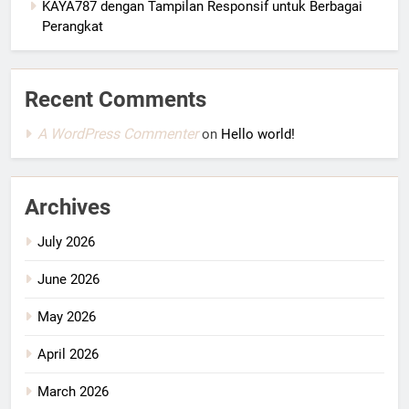
KAYA787 dengan Tampilan Responsif untuk Berbagai
Perangkat
Recent Comments
A WordPress Commenter
on
Hello world!
Archives
July 2026
June 2026
May 2026
April 2026
March 2026