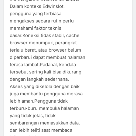
Dalam konteks Edwinslot,
pengguna yang terbiasa
mengakses secara rutin perlu
memahami faktor teknis
dasar.Koneksi tidak stabil, cache
browser menumpuk, perangkat
terlalu berat, atau browser belum
diperbarui dapat membuat halaman
terasa lambat.Padahal, kendala
tersebut sering kali bisa dikurangi
dengan langkah sederhana.
Akses yang dikelola dengan baik
juga membantu pengguna merasa
lebih aman.Pengguna tidak
terburu-buru membuka halaman
yang tidak jelas, tidak
sembarangan memasukkan data,
dan lebih teliti saat membaca