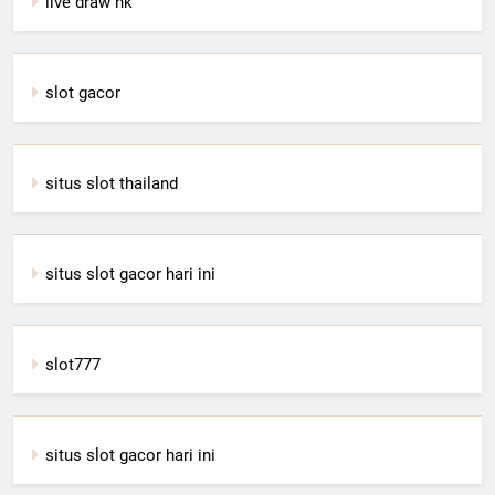
live draw hk
slot gacor
situs slot thailand
situs slot gacor hari ini
slot777
situs slot gacor hari ini