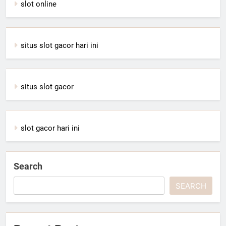
slot online
situs slot gacor hari ini
situs slot gacor
slot gacor hari ini
Search
SEARCH