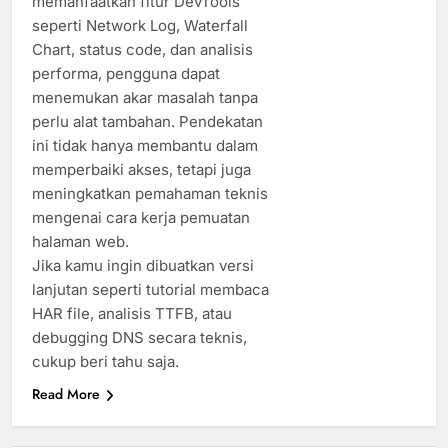
memanfaatkan fitur DevTools
seperti Network Log, Waterfall
Chart, status code, dan analisis
performa, pengguna dapat
menemukan akar masalah tanpa
perlu alat tambahan. Pendekatan
ini tidak hanya membantu dalam
memperbaiki akses, tetapi juga
meningkatkan pemahaman teknis
mengenai cara kerja pemuatan
halaman web.
Jika kamu ingin dibuatkan versi
lanjutan seperti tutorial membaca
HAR file, analisis TTFB, atau
debugging DNS secara teknis,
cukup beri tahu saja.
Read More