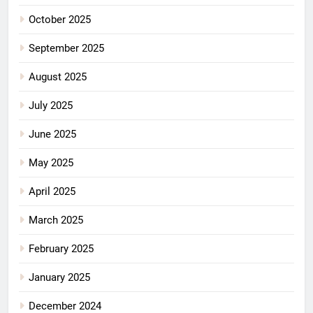
October 2025
September 2025
August 2025
July 2025
June 2025
May 2025
April 2025
March 2025
February 2025
January 2025
December 2024