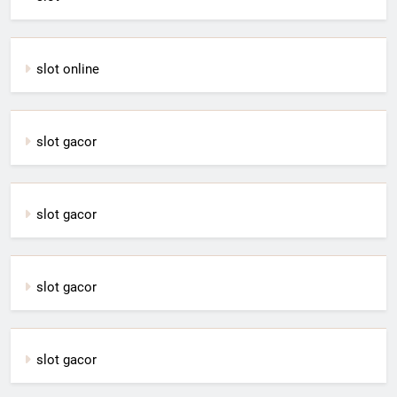
slot online
slot gacor
slot gacor
slot gacor
slot gacor