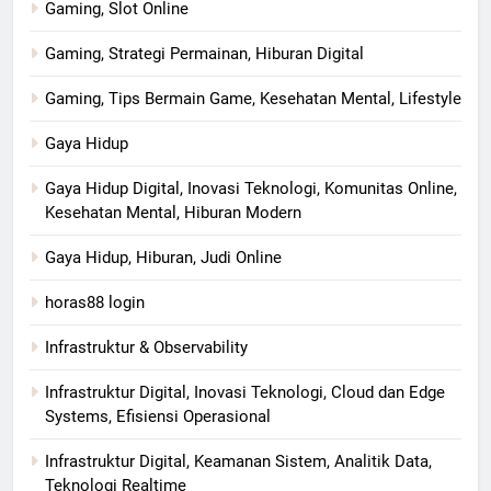
Gaming, Slot Online
Gaming, Strategi Permainan, Hiburan Digital
Gaming, Tips Bermain Game, Kesehatan Mental, Lifestyle
Gaya Hidup
Gaya Hidup Digital, Inovasi Teknologi, Komunitas Online,
Kesehatan Mental, Hiburan Modern
Gaya Hidup, Hiburan, Judi Online
horas88 login
Infrastruktur & Observability
Infrastruktur Digital, Inovasi Teknologi, Cloud dan Edge
Systems, Efisiensi Operasional
Infrastruktur Digital, Keamanan Sistem, Analitik Data,
Teknologi Realtime