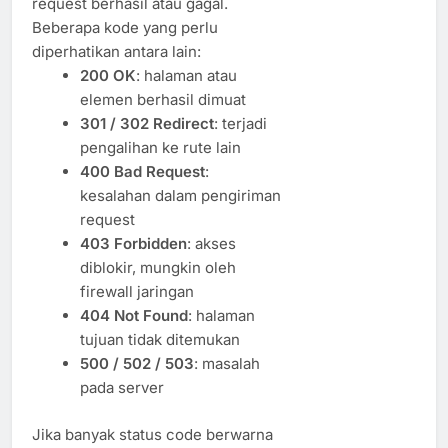
request berhasil atau gagal.
Beberapa kode yang perlu
diperhatikan antara lain:
200 OK
: halaman atau
elemen berhasil dimuat
301 / 302 Redirect
: terjadi
pengalihan ke rute lain
400 Bad Request
:
kesalahan dalam pengiriman
request
403 Forbidden
: akses
diblokir, mungkin oleh
firewall jaringan
404 Not Found
: halaman
tujuan tidak ditemukan
500 / 502 / 503
: masalah
pada server
Jika banyak status code berwarna