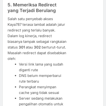
5. Memeriksa Redirect
yang Terjadi Berulang
Salah satu penyebab akses
Kaya787 terasa lambat adalah jalur
redirect yang terlalu banyak.
Dalam log kinerja, redirect
biasanya tampak sebagai rangkaian
status
301
atau
302
berturut-turut.
Masalah redirect dapat disebabkan
oleh:
Versi link lama yang sudah
diganti rute
DNS belum memperbarui
rute terbaru
Perangkat menyimpan
cache yang tidak sesuai
Server sedang melakukan
pengalihan otomatis untuk