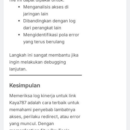
Menganalisis akses di
jaringan lain
Dibandingkan dengan log
dari perangkat lain
Mengidentifikasi pola error
yang terus berulang
Langkah ini sangat membantu jika
ingin melakukan debugging
lanjutan.
Kesimpulan
Memeriksa log kinerja untuk link
Kaya787 adalah cara terbaik untuk
memahami penyebab lambatnya
akses, perilaku redirect, atau error
yang muncul. Dengan