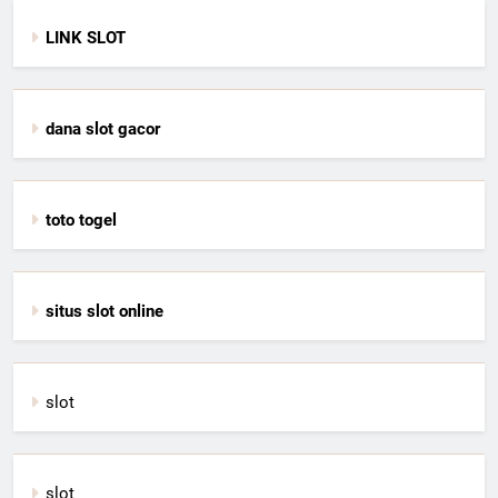
LINK SLOT
dana slot gacor
toto togel
situs slot online
slot
slot