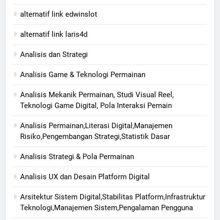
alternatif link edwinslot
alternatif link laris4d
Analisis dan Strategi
Analisis Game & Teknologi Permainan
Analisis Mekanik Permainan, Studi Visual Reel,
Teknologi Game Digital, Pola Interaksi Pemain
Analisis Permainan,Literasi Digital,Manajemen
Risiko,Pengembangan Strategi,Statistik Dasar
Analisis Strategi & Pola Permainan
Analisis UX dan Desain Platform Digital
Arsitektur Sistem Digital,Stabilitas Platform,Infrastruktur
Teknologi,Manajemen Sistem,Pengalaman Pengguna