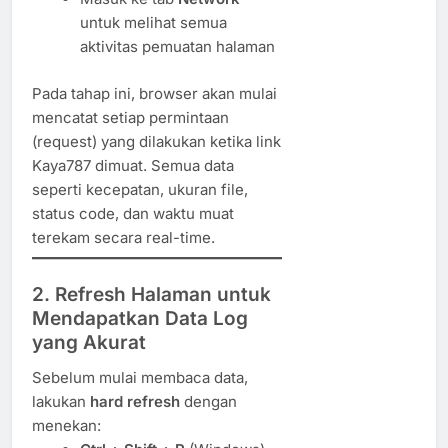
untuk melihat semua
aktivitas pemuatan halaman
Pada tahap ini, browser akan mulai
mencatat setiap permintaan
(request) yang dilakukan ketika link
Kaya787 dimuat. Semua data
seperti kecepatan, ukuran file,
status code, dan waktu muat
terekam secara real-time.
2. Refresh Halaman untuk
Mendapatkan Data Log
yang Akurat
Sebelum mulai membaca data,
lakukan
hard refresh
dengan
menekan: