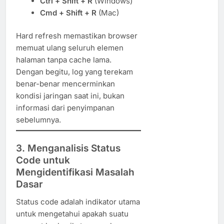
Ctrl + Shift + R
(Windows)
Cmd + Shift + R
(Mac)
Hard refresh memastikan browser
memuat ulang seluruh elemen
halaman tanpa cache lama.
Dengan begitu, log yang terekam
benar-benar mencerminkan
kondisi jaringan saat ini, bukan
informasi dari penyimpanan
sebelumnya.
3. Menganalisis Status
Code untuk
Mengidentifikasi Masalah
Dasar
Status code adalah indikator utama
untuk mengetahui apakah suatu