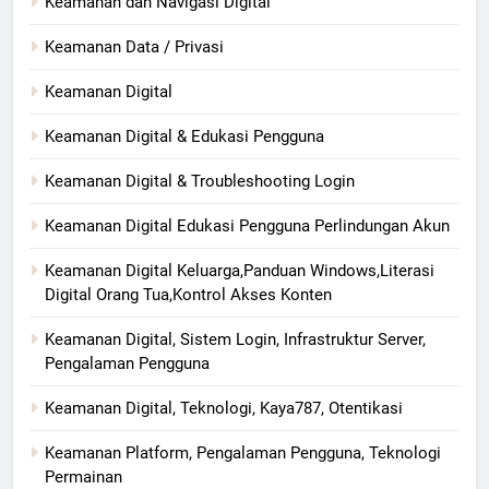
Keamanan dan Navigasi Digital
Keamanan Data / Privasi
Keamanan Digital
Keamanan Digital & Edukasi Pengguna
Keamanan Digital & Troubleshooting Login
Keamanan Digital Edukasi Pengguna Perlindungan Akun
Keamanan Digital Keluarga,Panduan Windows,Literasi
Digital Orang Tua,Kontrol Akses Konten
Keamanan Digital, Sistem Login, Infrastruktur Server,
Pengalaman Pengguna
Keamanan Digital, Teknologi, Kaya787, Otentikasi
Keamanan Platform, Pengalaman Pengguna, Teknologi
Permainan