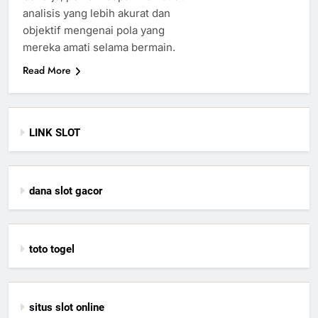
analisis yang lebih akurat dan
objektif mengenai pola yang
mereka amati selama bermain.
Read More
LINK SLOT
dana slot gacor
toto togel
situs slot online