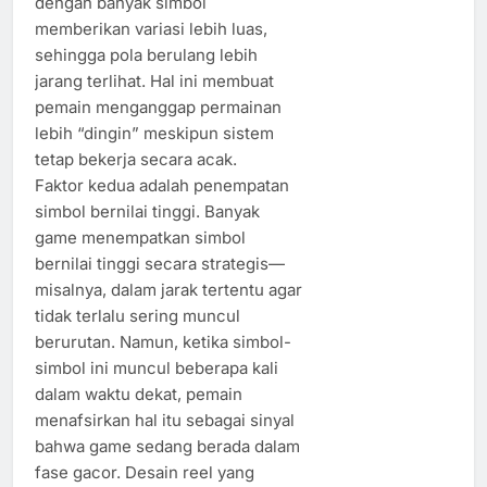
dengan banyak simbol
memberikan variasi lebih luas,
sehingga pola berulang lebih
jarang terlihat. Hal ini membuat
pemain menganggap permainan
lebih “dingin” meskipun sistem
tetap bekerja secara acak.
Faktor kedua adalah penempatan
simbol bernilai tinggi. Banyak
game menempatkan simbol
bernilai tinggi secara strategis—
misalnya, dalam jarak tertentu agar
tidak terlalu sering muncul
berurutan. Namun, ketika simbol-
simbol ini muncul beberapa kali
dalam waktu dekat, pemain
menafsirkan hal itu sebagai sinyal
bahwa game sedang berada dalam
fase gacor. Desain reel yang