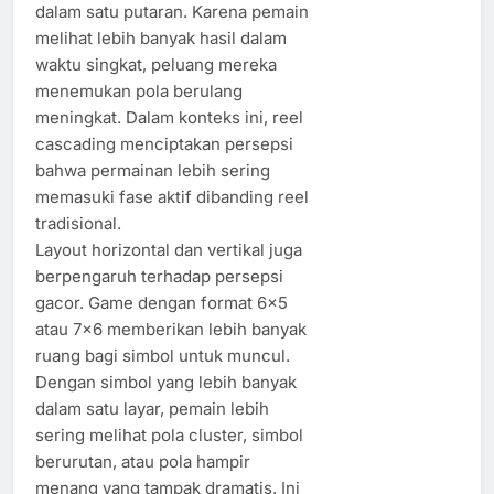
dalam satu putaran. Karena pemain
melihat lebih banyak hasil dalam
waktu singkat, peluang mereka
menemukan pola berulang
meningkat. Dalam konteks ini, reel
cascading menciptakan persepsi
bahwa permainan lebih sering
memasuki fase aktif dibanding reel
tradisional.
Layout horizontal dan vertikal juga
berpengaruh terhadap persepsi
gacor. Game dengan format 6×5
atau 7×6 memberikan lebih banyak
ruang bagi simbol untuk muncul.
Dengan simbol yang lebih banyak
dalam satu layar, pemain lebih
sering melihat pola cluster, simbol
berurutan, atau pola hampir
menang yang tampak dramatis. Ini