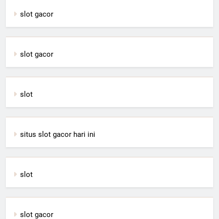
slot gacor
slot gacor
slot
situs slot gacor hari ini
slot
slot gacor