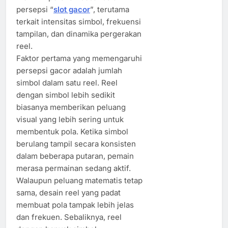
persepsi “
slot gacor
”, terutama
terkait intensitas simbol, frekuensi
tampilan, dan dinamika pergerakan
reel.
Faktor pertama yang memengaruhi
persepsi gacor adalah jumlah
simbol dalam satu reel. Reel
dengan simbol lebih sedikit
biasanya memberikan peluang
visual yang lebih sering untuk
membentuk pola. Ketika simbol
berulang tampil secara konsisten
dalam beberapa putaran, pemain
merasa permainan sedang aktif.
Walaupun peluang matematis tetap
sama, desain reel yang padat
membuat pola tampak lebih jelas
dan frekuen. Sebaliknya, reel