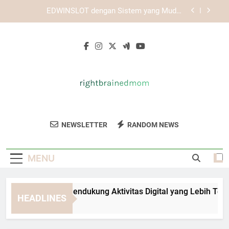
Skip
LEBAH4D dengan Sistem yang Mudah Dipahami
to
Pengguna Baru
content
KAYA787 sebagai Pilihan Platform Digital dengan
Akses Fleksibel
LEBAH4D untuk Mendukung Aktivitas Digital yang
Lebih Terorganisir dan Terkendali
EDWINSLOT dengan Sistem yang Mudah
Dipahami Pengguna Baru
LEBAH4D dengan Sistem yang Mudah Dipahami
Pengguna Baru
Right Brained
Temukan Tips Parenting, Kreatifitas, Dan
KAYA787 sebagai Pilihan Platform Digital dengan
NEWSLETTER
RANDOM NEWS
Mom
Akses Fleksibel
Inspirasi Hidup Dari Right Brained Mom.
Sumber Inspirasi Untuk Para Ibu.
MENU
BAH4D untuk Mendukung Aktivitas Digital yang Lebih Terorgan
HEADLINES
Weeks Ago