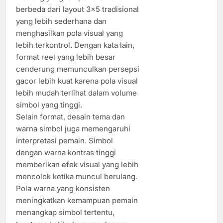
berbeda dari layout 3×5 tradisional
yang lebih sederhana dan
menghasilkan pola visual yang
lebih terkontrol. Dengan kata lain,
format reel yang lebih besar
cenderung memunculkan persepsi
gacor lebih kuat karena pola visual
lebih mudah terlihat dalam volume
simbol yang tinggi.
Selain format, desain tema dan
warna simbol juga memengaruhi
interpretasi pemain. Simbol
dengan warna kontras tinggi
memberikan efek visual yang lebih
mencolok ketika muncul berulang.
Pola warna yang konsisten
meningkatkan kemampuan pemain
menangkap simbol tertentu,