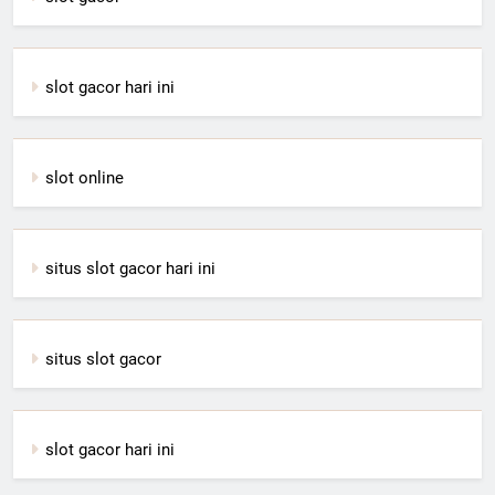
slot gacor hari ini
slot online
situs slot gacor hari ini
situs slot gacor
slot gacor hari ini