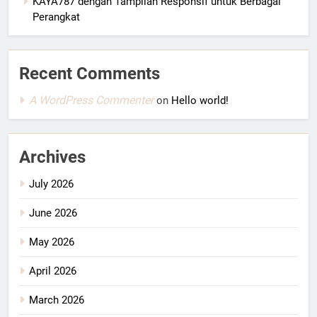
KAYA787 dengan Tampilan Responsif untuk Berbagai
Perangkat
Recent Comments
A WordPress Commenter
on
Hello world!
Archives
July 2026
June 2026
May 2026
April 2026
March 2026