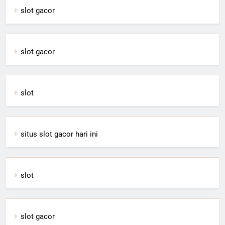
slot gacor
slot gacor
slot
situs slot gacor hari ini
slot
slot gacor