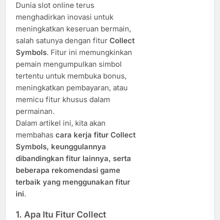
Dunia slot online terus
menghadirkan inovasi untuk
meningkatkan keseruan bermain,
salah satunya dengan fitur
Collect
Symbols
. Fitur ini memungkinkan
pemain mengumpulkan simbol
tertentu untuk membuka bonus,
meningkatkan pembayaran, atau
memicu fitur khusus dalam
permainan.
Dalam artikel ini, kita akan
membahas
cara kerja fitur Collect
Symbols, keunggulannya
dibandingkan fitur lainnya, serta
beberapa rekomendasi game
terbaik yang menggunakan fitur
ini
.
1. Apa Itu Fitur Collect