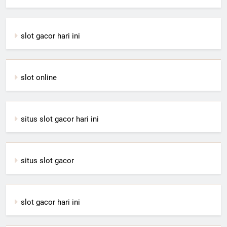
slot gacor hari ini
slot online
situs slot gacor hari ini
situs slot gacor
slot gacor hari ini