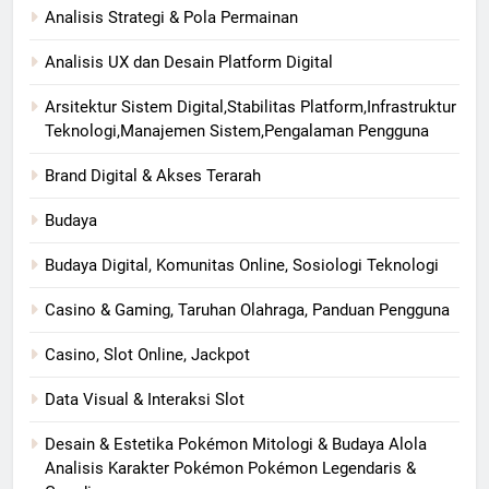
Analisis Strategi & Pola Permainan
Analisis UX dan Desain Platform Digital
Arsitektur Sistem Digital,Stabilitas Platform,Infrastruktur
Teknologi,Manajemen Sistem,Pengalaman Pengguna
Brand Digital & Akses Terarah
Budaya
Budaya Digital, Komunitas Online, Sosiologi Teknologi
Casino & Gaming, Taruhan Olahraga, Panduan Pengguna
Casino, Slot Online, Jackpot
Data Visual & Interaksi Slot
Desain & Estetika Pokémon Mitologi & Budaya Alola
Analisis Karakter Pokémon Pokémon Legendaris &