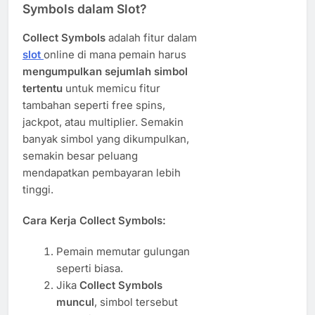
Symbols dalam Slot?
Collect Symbols
adalah fitur dalam
slot
online di mana pemain harus
mengumpulkan sejumlah simbol
tertentu
untuk memicu fitur
tambahan seperti free spins,
jackpot, atau multiplier. Semakin
banyak simbol yang dikumpulkan,
semakin besar peluang
mendapatkan pembayaran lebih
tinggi.
Cara Kerja Collect Symbols:
Pemain memutar gulungan
seperti biasa.
Jika
Collect Symbols
muncul
, simbol tersebut