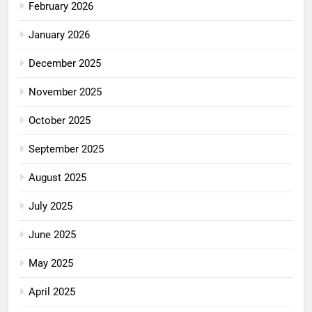
February 2026
January 2026
December 2025
November 2025
October 2025
September 2025
August 2025
July 2025
June 2025
May 2025
April 2025