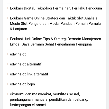
Edukasi Digital, Teknologi Permainan, Perilaku Pengguna
Edukasi Game Online Strategi dan Taktik Slot Analisis
Mesin Slot Pengelolaan Modal Panduan Pemain Pemula
& Lanjutan
Edukasi Judi Online Tips & Strategi Bermain Manajemen
Emosi Gaya Bermain Sehat Pengalaman Pengguna
edwinslot
edwinslot alternatif
edwinslot link alternatif
edwinslot login
ekonomi dan masyarakat, mobilitas sosial,
pembangunan manusia, pendidikan dan peluang,
ketimpangan ekonomi