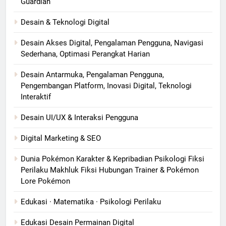
Guardian
Desain & Teknologi Digital
Desain Akses Digital, Pengalaman Pengguna, Navigasi
Sederhana, Optimasi Perangkat Harian
Desain Antarmuka, Pengalaman Pengguna,
Pengembangan Platform, Inovasi Digital, Teknologi
Interaktif
Desain UI/UX & Interaksi Pengguna
Digital Marketing & SEO
Dunia Pokémon Karakter & Kepribadian Psikologi Fiksi
Perilaku Makhluk Fiksi Hubungan Trainer & Pokémon
Lore Pokémon
Edukasi · Matematika · Psikologi Perilaku
Edukasi Desain Permainan Digital