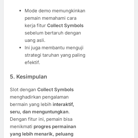
Mode demo memungkinkan
pemain memahami cara
kerja fitur
Collect Symbols
sebelum bertaruh dengan
uang asli.
Ini juga membantu menguji
strategi taruhan yang paling
efektif.
5. Kesimpulan
Slot dengan
Collect Symbols
menghadirkan pengalaman
bermain yang lebih
interaktif,
seru, dan menguntungkan
.
Dengan fitur ini, pemain bisa
menikmati
progres permainan
yang lebih menarik, peluang