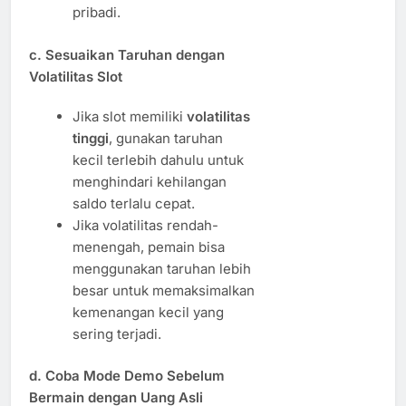
pribadi.
c. Sesuaikan Taruhan dengan
Volatilitas Slot
Jika slot memiliki
volatilitas
tinggi
, gunakan taruhan
kecil terlebih dahulu untuk
menghindari kehilangan
saldo terlalu cepat.
Jika volatilitas rendah-
menengah, pemain bisa
menggunakan taruhan lebih
besar untuk memaksimalkan
kemenangan kecil yang
sering terjadi.
d. Coba Mode Demo Sebelum
Bermain dengan Uang Asli