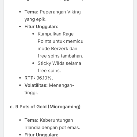
Tema:
Peperangan Viking
yang epik.
Fitur Unggulan:
Kumpulkan Rage
Points untuk memicu
mode Berzerk dan
free spins tambahan.
Sticky Wilds selama
free spins.
RTP:
96.10%.
Volatilitas:
Menengah-
tinggi.
c. 9 Pots of Gold (Microgaming)
Tema:
Keberuntungan
Irlandia dengan pot emas.
Fitur Unggulan: