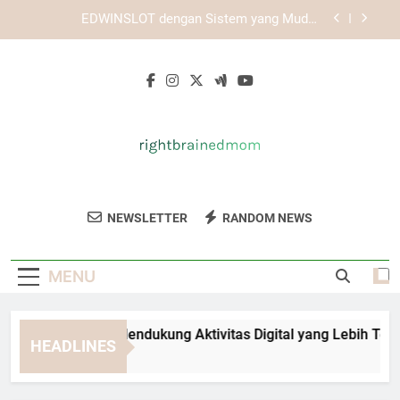
Skip
LEBAH4D dengan Sistem yang Mudah Dipahami
to
Pengguna Baru
content
KAYA787 sebagai Pilihan Platform Digital dengan
Akses Fleksibel
LEBAH4D untuk Mendukung Aktivitas Digital yang
Lebih Terorganisir dan Terkendali
EDWINSLOT dengan Sistem yang Mudah
Dipahami Pengguna Baru
LEBAH4D dengan Sistem yang Mudah Dipahami
Pengguna Baru
Right Brained
Temukan Tips Parenting, Kreatifitas, Dan
KAYA787 sebagai Pilihan Platform Digital dengan
NEWSLETTER
RANDOM NEWS
Mom
Akses Fleksibel
Inspirasi Hidup Dari Right Brained Mom.
Sumber Inspirasi Untuk Para Ibu.
MENU
BAH4D untuk Mendukung Aktivitas Digital yang Lebih Terorgan
HEADLINES
Weeks Ago