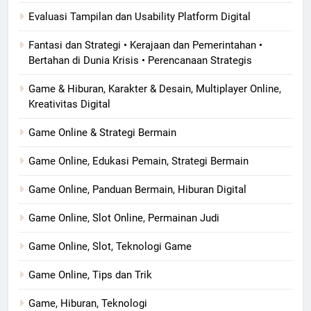
Evaluasi Tampilan dan Usability Platform Digital
Fantasi dan Strategi • Kerajaan dan Pemerintahan •
Bertahan di Dunia Krisis • Perencanaan Strategis
Game & Hiburan, Karakter & Desain, Multiplayer Online,
Kreativitas Digital
Game Online & Strategi Bermain
Game Online, Edukasi Pemain, Strategi Bermain
Game Online, Panduan Bermain, Hiburan Digital
Game Online, Slot Online, Permainan Judi
Game Online, Slot, Teknologi Game
Game Online, Tips dan Trik
Game, Hiburan, Teknologi