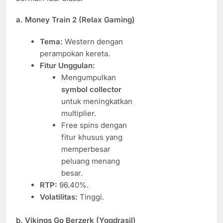
a. Money Train 2 (Relax Gaming)
Tema:
Western dengan
perampokan kereta.
Fitur Unggulan:
Mengumpulkan
symbol collector
untuk meningkatkan
multiplier.
Free spins dengan
fitur khusus yang
memperbesar
peluang menang
besar.
RTP:
96.40%.
Volatilitas:
Tinggi.
b. Vikings Go Berzerk (Yggdrasil)