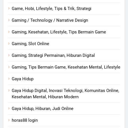
Game, Hobi, Lifestyle, Tips & Trik, Strategi
Gaming / Technology / Narrative Design
Gaming, Kesehatan, Lifestyle, Tips Bermain Game
Gaming, Slot Online
Gaming, Strategi Permainan, Hiburan Digital
Gaming, Tips Bermain Game, Kesehatan Mental, Lifestyle
Gaya Hidup
Gaya Hidup Digital, Inovasi Teknologi, Komunitas Online,
Kesehatan Mental, Hiburan Modern
Gaya Hidup, Hiburan, Judi Online
horas88 login