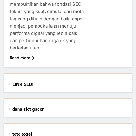
membuktikan bahwa fondasi SEO
teknis yang kuat, dimulai dari meta
tag yang ditulis dengan baik, dapat
menjadi pembuka jalan menuju
performa digital yang lebih baik
dan pertumbuhan organik yang
berkelanjutan.
Read More
LINK SLOT
dana slot gacor
toto togel