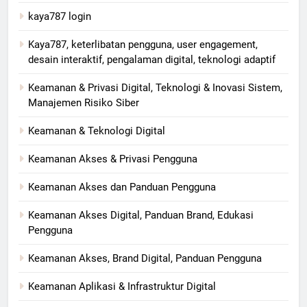
kaya787 login
Kaya787, keterlibatan pengguna, user engagement,
desain interaktif, pengalaman digital, teknologi adaptif
Keamanan & Privasi Digital, Teknologi & Inovasi Sistem,
Manajemen Risiko Siber
Keamanan & Teknologi Digital
Keamanan Akses & Privasi Pengguna
Keamanan Akses dan Panduan Pengguna
Keamanan Akses Digital, Panduan Brand, Edukasi
Pengguna
Keamanan Akses, Brand Digital, Panduan Pengguna
Keamanan Aplikasi & Infrastruktur Digital