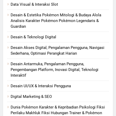
Data Visual & Interaksi Slot
Desain & Estetika Pokémon Mitologi & Budaya Alola
Analisis Karakter Pokémon Pokémon Legendaris &
Guardian
Desain & Teknologi Digital
Desain Akses Digital, Pengalaman Pengguna, Navigasi
Sederhana, Optimasi Perangkat Harian
Desain Antarmuka, Pengalaman Pengguna,
Pengembangan Platform, Inovasi Digital, Teknologi
Interaktif
Desain UI/UX & Interaksi Pengguna
Digital Marketing & SEO
Dunia Pokémon Karakter & Kepribadian Psikologi Fiksi
Perilaku Makhluk Fiksi Hubungan Trainer & Pokémon