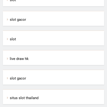
slot
slot gacor
slot
live draw hk
slot gacor
situs slot thailand