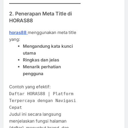
2.
Penerapan Meta Title di
HORAS88
horas88
menggunakan meta title
yang:
Mengandung kata kunci
utama
Ringkas dan jelas
Menarik perhatian
pengguna
Contoh yang efektif:
Daftar HORAS88 | Platform
Terpercaya dengan Navigasi
Cepat
Judul ini secara langsung
menjelaskan fungsi halaman
(daftar), menyebut brand, dan