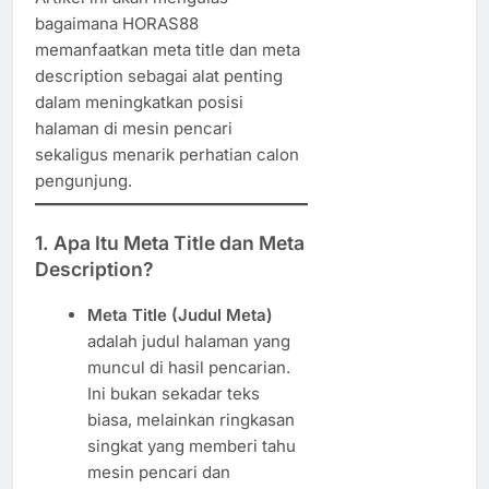
bagaimana HORAS88
memanfaatkan meta title dan meta
description sebagai alat penting
dalam meningkatkan posisi
halaman di mesin pencari
sekaligus menarik perhatian calon
pengunjung.
1.
Apa Itu Meta Title dan Meta
Description?
Meta Title (Judul Meta)
adalah judul halaman yang
muncul di hasil pencarian.
Ini bukan sekadar teks
biasa, melainkan ringkasan
singkat yang memberi tahu
mesin pencari dan