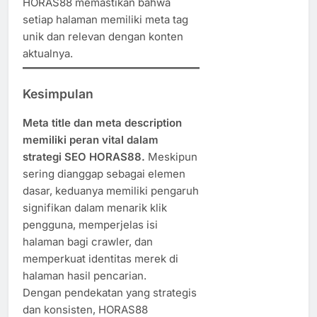
HORAS88 memastikan bahwa
setiap halaman memiliki meta tag
unik dan relevan dengan konten
aktualnya.
Kesimpulan
Meta title dan meta description
memiliki peran vital dalam
strategi SEO HORAS88.
Meskipun
sering dianggap sebagai elemen
dasar, keduanya memiliki pengaruh
signifikan dalam menarik klik
pengguna, memperjelas isi
halaman bagi crawler, dan
memperkuat identitas merek di
halaman hasil pencarian.
Dengan pendekatan yang strategis
dan konsisten, HORAS88