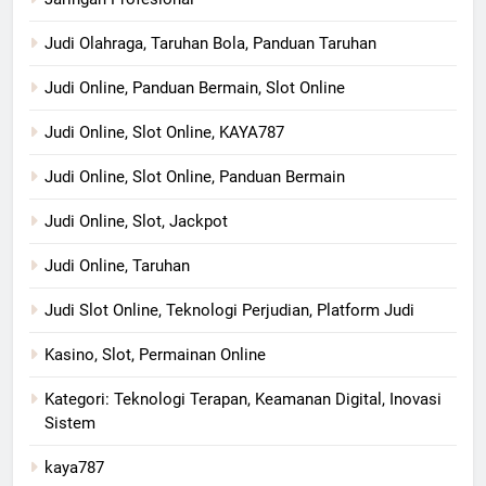
Judi Olahraga, Taruhan Bola, Panduan Taruhan
Judi Online, Panduan Bermain, Slot Online
Judi Online, Slot Online, KAYA787
Judi Online, Slot Online, Panduan Bermain
Judi Online, Slot, Jackpot
Judi Online, Taruhan
Judi Slot Online, Teknologi Perjudian, Platform Judi
Kasino, Slot, Permainan Online
Kategori: Teknologi Terapan, Keamanan Digital, Inovasi
Sistem
kaya787