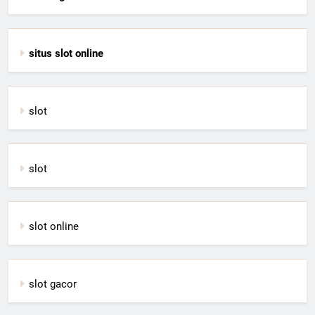
situs slot online
slot
slot
slot online
slot gacor