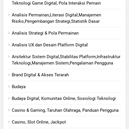
Teknologi Game Digital, Pola Interaksi Pemain
Analisis Permainan,Literasi Digital,Manajemen
Risiko,Pengembangan Strategi,Statistik Dasar
Analisis Strategi & Pola Permainan
Analisis UX dan Desain Platform Digital
Arsitektur Sistem Digital,Stabilitas Platform,Infrastruktur
Teknologi,Manajemen Sistem,Pengalaman Pengguna
Brand Digital & Akses Terarah
Budaya
Budaya Digital, Komunitas Online, Sosiologi Teknologi
Casino & Gaming, Taruhan Olahraga, Panduan Pengguna
Casino, Slot Online, Jackpot