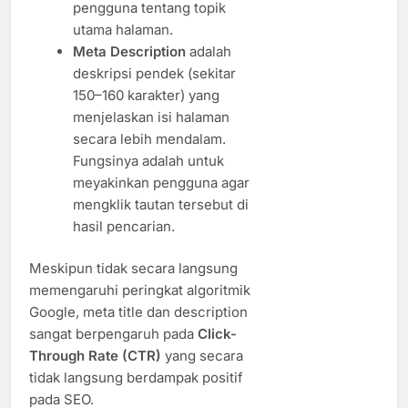
pengguna tentang topik
utama halaman.
Meta Description
adalah
deskripsi pendek (sekitar
150–160 karakter) yang
menjelaskan isi halaman
secara lebih mendalam.
Fungsinya adalah untuk
meyakinkan pengguna agar
mengklik tautan tersebut di
hasil pencarian.
Meskipun tidak secara langsung
memengaruhi peringkat algoritmik
Google, meta title dan description
sangat berpengaruh pada
Click-
Through Rate (CTR)
yang secara
tidak langsung berdampak positif
pada SEO.