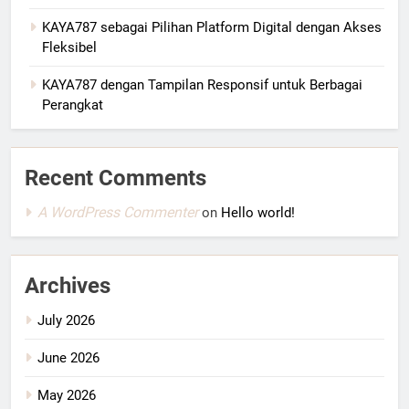
KAYA787 sebagai Pilihan Platform Digital dengan Akses
Fleksibel
KAYA787 dengan Tampilan Responsif untuk Berbagai
Perangkat
Recent Comments
A WordPress Commenter
on
Hello world!
Archives
July 2026
June 2026
May 2026