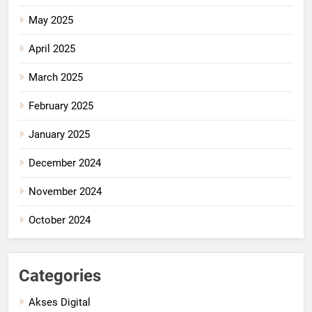
May 2025
April 2025
March 2025
February 2025
January 2025
December 2024
November 2024
October 2024
Categories
Akses Digital