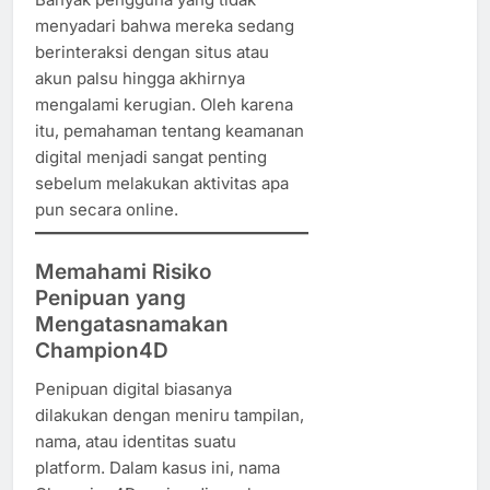
menyadari bahwa mereka sedang
berinteraksi dengan situs atau
akun palsu hingga akhirnya
mengalami kerugian. Oleh karena
itu, pemahaman tentang keamanan
digital menjadi sangat penting
sebelum melakukan aktivitas apa
pun secara online.
Memahami Risiko
Penipuan yang
Mengatasnamakan
Champion4D
Penipuan digital biasanya
dilakukan dengan meniru tampilan,
nama, atau identitas suatu
platform. Dalam kasus ini, nama