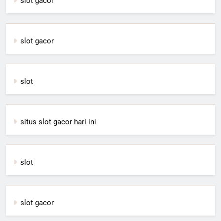
slot gacor
slot gacor
slot
situs slot gacor hari ini
slot
slot gacor