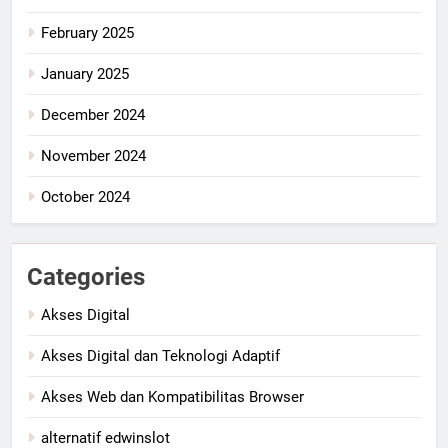
February 2025
January 2025
December 2024
November 2024
October 2024
Categories
Akses Digital
Akses Digital dan Teknologi Adaptif
Akses Web dan Kompatibilitas Browser
alternatif edwinslot