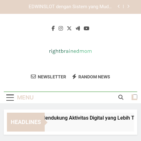
Skip
LEBAH4D dengan Sistem yang Mudah Dipahami
to
Pengguna Baru
content
KAYA787 sebagai Pilihan Platform Digital dengan
Akses Fleksibel
LEBAH4D untuk Mendukung Aktivitas Digital yang
Lebih Terorganisir dan Terkendali
EDWINSLOT dengan Sistem yang Mudah
Dipahami Pengguna Baru
LEBAH4D dengan Sistem yang Mudah Dipahami
Pengguna Baru
Right Brained
Temukan Tips Parenting, Kreatifitas, Dan
KAYA787 sebagai Pilihan Platform Digital dengan
NEWSLETTER
RANDOM NEWS
Mom
Akses Fleksibel
Inspirasi Hidup Dari Right Brained Mom.
Sumber Inspirasi Untuk Para Ibu.
MENU
BAH4D untuk Mendukung Aktivitas Digital yang Lebih Terorgan
HEADLINES
Weeks Ago