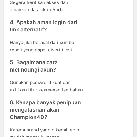
Segera hentikan akses dan
amankan data akun Anda.
4. Apakah aman login dari
link alternatif?
Hanya jika berasal dari sumber
resmi yang dapat diverifikasi.
5. Bagaimana cara
melindungi akun?
Gunakan password kuat dan
aktifkan fitur keamanan tambahan.
6. Kenapa banyak penipuan
mengatasnamakan
Champion4D?
Karena brand yang dikenal lebih