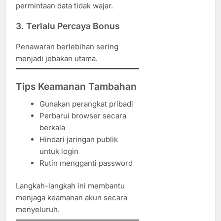
permintaan data tidak wajar.
3. Terlalu Percaya Bonus
Penawaran berlebihan sering
menjadi jebakan utama.
Tips Keamanan Tambahan
Gunakan perangkat pribadi
Perbarui browser secara
berkala
Hindari jaringan publik
untuk login
Rutin mengganti password
Langkah-langkah ini membantu
menjaga keamanan akun secara
menyeluruh.