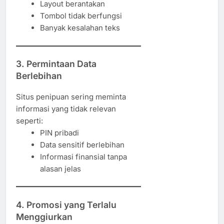
Layout berantakan
Tombol tidak berfungsi
Banyak kesalahan teks
3. Permintaan Data
Berlebihan
Situs penipuan sering meminta
informasi yang tidak relevan
seperti:
PIN pribadi
Data sensitif berlebihan
Informasi finansial tanpa
alasan jelas
4. Promosi yang Terlalu
Menggiurkan