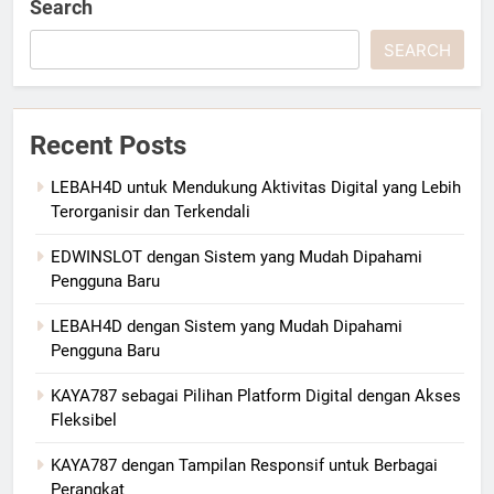
Search
SEARCH
Recent Posts
LEBAH4D untuk Mendukung Aktivitas Digital yang Lebih
Terorganisir dan Terkendali
EDWINSLOT dengan Sistem yang Mudah Dipahami
Pengguna Baru
LEBAH4D dengan Sistem yang Mudah Dipahami
Pengguna Baru
KAYA787 sebagai Pilihan Platform Digital dengan Akses
Fleksibel
KAYA787 dengan Tampilan Responsif untuk Berbagai
Perangkat