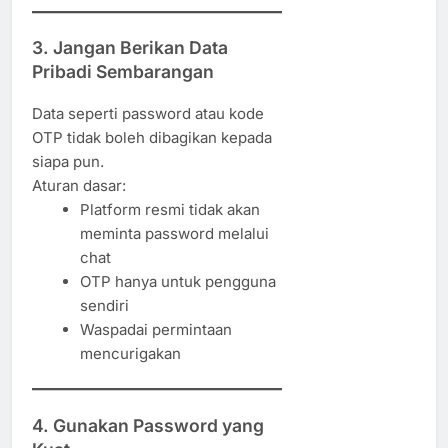
3. Jangan Berikan Data
Pribadi Sembarangan
Data seperti password atau kode
OTP tidak boleh dibagikan kepada
siapa pun.
Aturan dasar:
Platform resmi tidak akan
meminta password melalui
chat
OTP hanya untuk pengguna
sendiri
Waspadai permintaan
mencurigakan
4. Gunakan Password yang