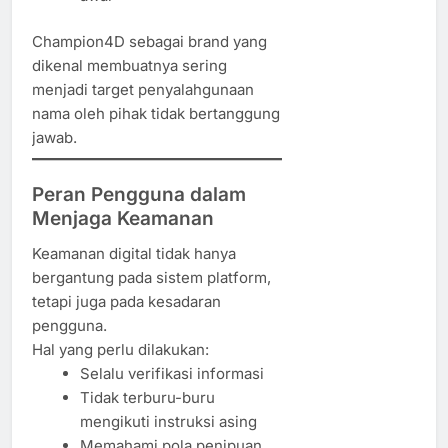
Champion4D sebagai brand yang
dikenal membuatnya sering
menjadi target penyalahgunaan
nama oleh pihak tidak bertanggung
jawab.
Peran Pengguna dalam
Menjaga Keamanan
Keamanan digital tidak hanya
bergantung pada sistem platform,
tetapi juga pada kesadaran
pengguna.
Hal yang perlu dilakukan:
Selalu verifikasi informasi
Tidak terburu-buru
mengikuti instruksi asing
Memahami pola penipuan