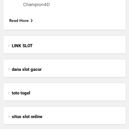
Champion4D
Read More
LINK SLOT
dana slot gacor
toto togel
situs slot online