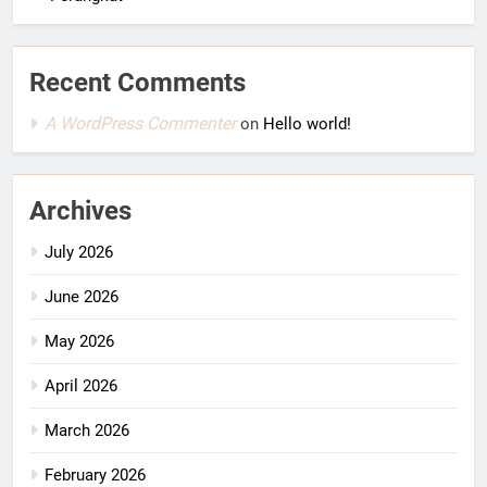
Recent Comments
A WordPress Commenter
on
Hello world!
Archives
July 2026
June 2026
May 2026
April 2026
March 2026
February 2026