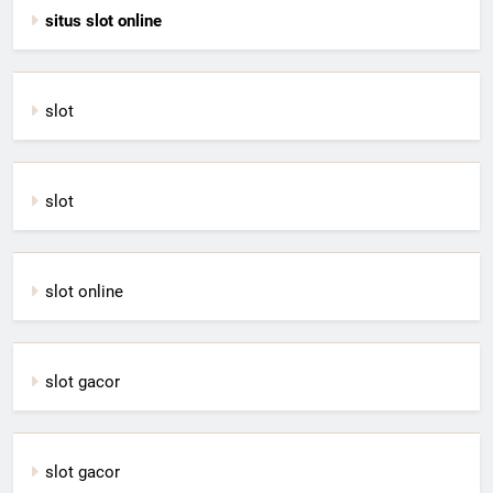
situs slot online
slot
slot
slot online
slot gacor
slot gacor