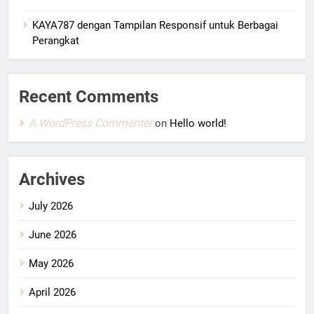
KAYA787 dengan Tampilan Responsif untuk Berbagai
Perangkat
Recent Comments
A WordPress Commenter
on
Hello world!
Archives
July 2026
June 2026
May 2026
April 2026