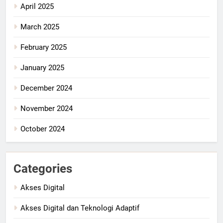
April 2025
March 2025
February 2025
January 2025
December 2024
November 2024
October 2024
Categories
Akses Digital
Akses Digital dan Teknologi Adaptif