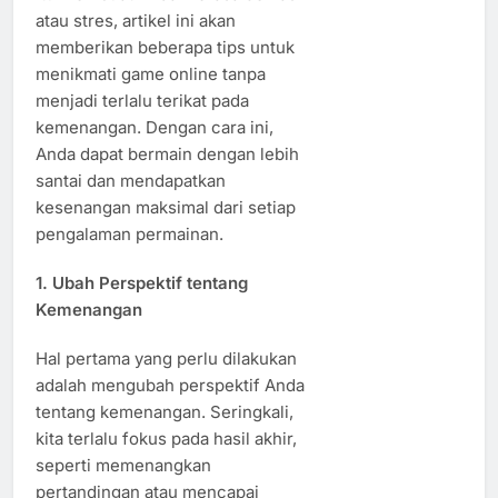
atau stres, artikel ini akan
memberikan beberapa tips untuk
menikmati game online tanpa
menjadi terlalu terikat pada
kemenangan. Dengan cara ini,
Anda dapat bermain dengan lebih
santai dan mendapatkan
kesenangan maksimal dari setiap
pengalaman permainan.
1.
Ubah Perspektif tentang
Kemenangan
Hal pertama yang perlu dilakukan
adalah mengubah perspektif Anda
tentang kemenangan. Seringkali,
kita terlalu fokus pada hasil akhir,
seperti memenangkan
pertandingan atau mencapai