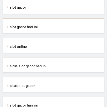
slot gacor
slot gacor hari ini
slot online
situs slot gacor hari ini
situs slot gacor
slot gacor hari ini