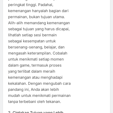
peringkat tinggi. Padahal,
kemenangan hanyalah bagian dari
permainan, bukan tujuan utama.
Alih-alih memandang kemenangan
sebagai tujuan yang harus dicapai,
lihatlah setiap sesi bermain
sebagai kesempatan untuk
bersenang-senang, belajar, dan
mengasah keterampilan. Cobalah
untuk menikmati setiap momen
dalam game, termasuk proses
yang terlibat dalam meraih
kemenangan atau menghadapi
kekalahan. Dengan mengubah cara
pandang ini, Anda akan lebih
mudah untuk menikmati permainan
tanpa terbebani oleh tekanan.
2.
Ciptakan Tujuan yang Lebih