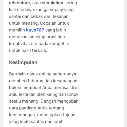
adventure
, atau
simulation
sering
kali menawarkan gameplay yang
santai dan bebas dari tekanan
untuk menang. Cobalah untuk
memilih
kaya787
yang lebih
menekankan eksplorasi dan
kreativitas daripada kompetisi
untuk hasil terbaik.
Kesimpulan
Bermain game online seharusnya
memberi hiburan dan kesenangan,
bukan membuat Anda merasa stres
atau tertekan oleh keinginan untuk
selalu menang. Dengan mengubah
cara pandang Anda tentang
kemenangan, menetapkan tujuan
yang lebih santai, dan lebih