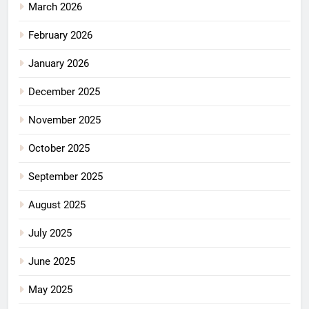
March 2026
February 2026
January 2026
December 2025
November 2025
October 2025
September 2025
August 2025
July 2025
June 2025
May 2025