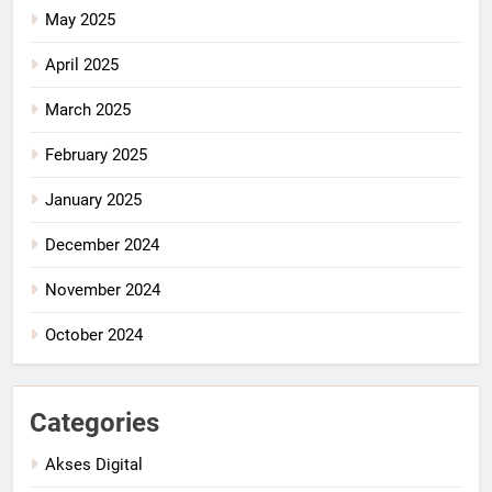
May 2025
April 2025
March 2025
February 2025
January 2025
December 2024
November 2024
October 2024
Categories
Akses Digital