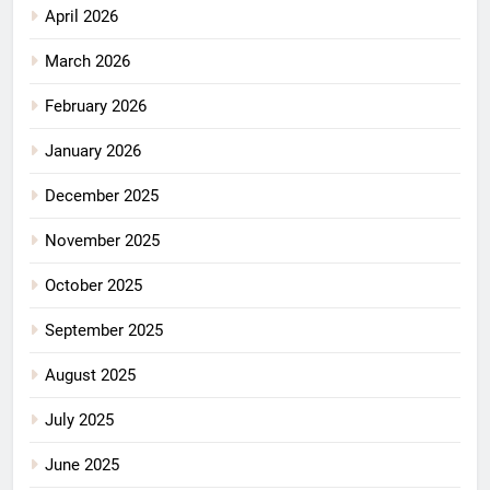
April 2026
March 2026
February 2026
January 2026
December 2025
November 2025
October 2025
September 2025
August 2025
July 2025
June 2025