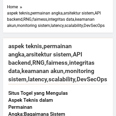
Home
aspek teknis,permainan angka,arsitektur sistem,API
backend,RNG,fairness,integritas data,keamanan
akun,monitoring sistem,latency,scalability,DevSecOps
aspek teknis,permainan
angka,arsitektur sistem,API
backend,RNG,fairness,integritas
data,keamanan akun,monitoring
sistem,latency,scalability,DevSecOps
Situs Togel yang Mengulas
Aspek Teknis dalam
Permainan
Angka:Bagaimana Sistem