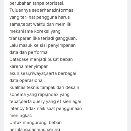
perubahan tanpa otorisasi.
Tujuannya sederhana:informasi
yang terlihat pengguna harus
sama,tepat waktu,dan memiliki
mekanisme koreksi yang
transparan jika terjadi gangguan.
Lalu masuk ke sisi penyimpanan
data dan performa.
Database menjadi pusat beban
karena menyimpan
akun,sesi,riwayat,serta berbagai
data operasional.
Kualitas teknis tampak dari desain
schema yang rapi,index yang
tepat,serta query yang efisien agar
latency tidak naik saat penggunaan
meningkat.
Untuk mengurangi beban
berulang,caching sering