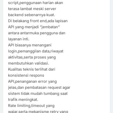
script,penggunaan harian akan
terasa lambat meski server
backend sebenarnya kuat.
Di belakang front end,ada lapisan
API yang menjadi “jembatan”
antara antarmuka pengguna dan
layanan inti.
API biasanya menangani
login,pemanggilan data,riwayat
aktivitas,serta proses yang
membutuhkan validasi.
Kualitas teknis terlihat dari
konsistensi respons
API,penanganan error yang
jelas,dan pembatasan request agar
sistem tidak mudah tumbang saat
trafik meningkat.
Rate limiting,timeout yang
wajar,serta mekanisme retry yang