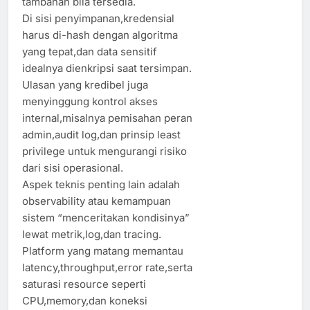
tambahan bila tersedia.
Di sisi penyimpanan,kredensial
harus di-hash dengan algoritma
yang tepat,dan data sensitif
idealnya dienkripsi saat tersimpan.
Ulasan yang kredibel juga
menyinggung kontrol akses
internal,misalnya pemisahan peran
admin,audit log,dan prinsip least
privilege untuk mengurangi risiko
dari sisi operasional.
Aspek teknis penting lain adalah
observability atau kemampuan
sistem “menceritakan kondisinya”
lewat metrik,log,dan tracing.
Platform yang matang memantau
latency,throughput,error rate,serta
saturasi resource seperti
CPU,memory,dan koneksi