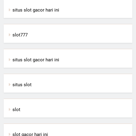
situs slot gacor hari ini
slot777
situs slot gacor hari ini
situs slot
slot
slot gacor hari ini