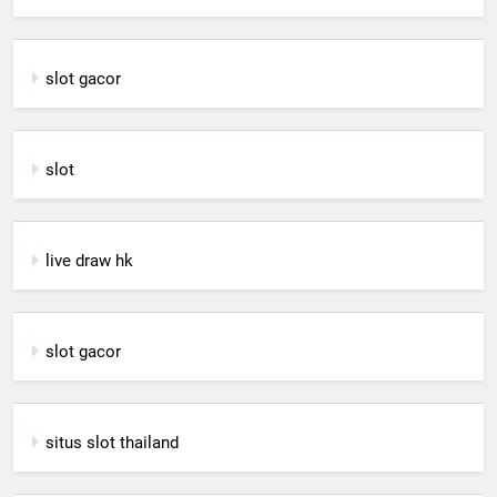
slot gacor
slot
live draw hk
slot gacor
situs slot thailand