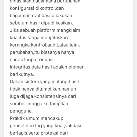
dihasilkan,bagaimana perubahan
konfigurasi dikontrol,dan
bagaimana validasi dilakukan
sebelum hasil dipublikasikan.
Jika sebuah platform mengklaim
kualitas tanpa menjelaskan
kerangka kontrol,audit,atau jejak
perubahan,itu biasanya hanya
narasi tanpa fondasi.
Integritas data hasil adalah elemen
berikutnya.
Dalam sistem yang matang,hasil
tidak hanya ditampilkan,namun
juga dijaga konsistensinya dari
sumber hingga ke tampilan
pengguna.
Praktik umum mencakup
pencatatan log yang kuat,validasi
berlapis,serta proteksi dari