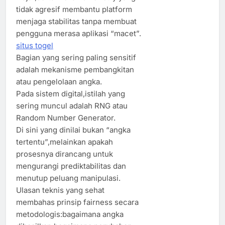
tidak agresif membantu platform
menjaga stabilitas tanpa membuat
pengguna merasa aplikasi “macet”.
situs togel
Bagian yang sering paling sensitif
adalah mekanisme pembangkitan
atau pengelolaan angka.
Pada sistem digital,istilah yang
sering muncul adalah RNG atau
Random Number Generator.
Di sini yang dinilai bukan “angka
tertentu”,melainkan apakah
prosesnya dirancang untuk
mengurangi prediktabilitas dan
menutup peluang manipulasi.
Ulasan teknis yang sehat
membahas prinsip fairness secara
metodologis:bagaimana angka