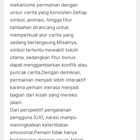
mekanisme permainan dengan
unsur cerita yang konsisten.Setiap
simbol, animasi, hingga fitur
tambahan dirancang untuk
memperkuat alur cerita yang
sedang berlangsung.Misalnya,
simbol tertentu mewakili tokoh
utama, sedangkan fitur bonus
dapat menggambarkan konflik atau
puncak cerita.Dengan demikian,
permainan menjadi lebih interaktif
karena pemain merasa menjadi
bagian dari kisah yang mereka
jalani.
Dari perspektif pengalaman
pengguna (UX), narasi mampu
meningkatkan keterlibatan
emosional.Pemain tidak hanya
berinteraksi dengan visual, tetapi