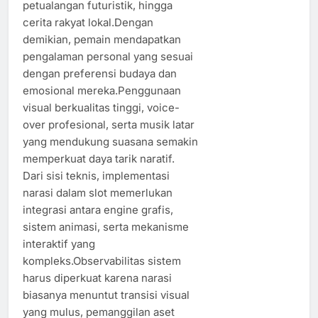
petualangan futuristik, hingga
cerita rakyat lokal.Dengan
demikian, pemain mendapatkan
pengalaman personal yang sesuai
dengan preferensi budaya dan
emosional mereka.Penggunaan
visual berkualitas tinggi, voice-
over profesional, serta musik latar
yang mendukung suasana semakin
memperkuat daya tarik naratif.
Dari sisi teknis, implementasi
narasi dalam slot memerlukan
integrasi antara engine grafis,
sistem animasi, serta mekanisme
interaktif yang
kompleks.Observabilitas sistem
harus diperkuat karena narasi
biasanya menuntut transisi visual
yang mulus, pemanggilan aset