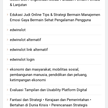
& Lanjutan
Edukasi Judi Online Tips & Strategi Bermain Manajemen
Emosi Gaya Bermain Sehat Pengalaman Pengguna
edwinslot
edwinslot alternatif
edwinslot link alternatif
edwinslot login
ekonomi dan masyarakat, mobilitas sosial,
pembangunan manusia, pendidikan dan peluang,
ketimpangan ekonomi
Evaluasi Tampilan dan Usability Platform Digital
Fantasi dan Strategi • Kerajaan dan Pemerintahan •
Bertahan di Dunia Krisis • Perencanaan Strategis