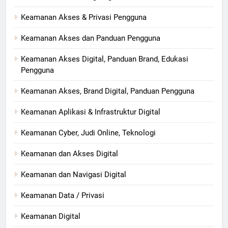
Keamanan Akses & Privasi Pengguna
Keamanan Akses dan Panduan Pengguna
Keamanan Akses Digital, Panduan Brand, Edukasi
Pengguna
Keamanan Akses, Brand Digital, Panduan Pengguna
Keamanan Aplikasi & Infrastruktur Digital
Keamanan Cyber, Judi Online, Teknologi
Keamanan dan Akses Digital
Keamanan dan Navigasi Digital
Keamanan Data / Privasi
Keamanan Digital