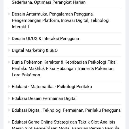
Sederhana, Optimasi Perangkat Harian
Desain Antarmuka, Pengalaman Pengguna,
Pengembangan Platform, Inovasi Digital, Teknologi
Interaktif
Desain UI/UX & Interaksi Pengguna
Digital Marketing & SEO
Dunia Pokémon Karakter & Kepribadian Psikologi Fiksi
Perilaku Makhluk Fiksi Hubungan Trainer & Pokémon
Lore Pokémon
Edukasi · Matematika · Psikologi Perilaku
Edukasi Desain Permainan Digital
Edukasi Digital, Teknologi Permainan, Perilaku Pengguna
Edukasi Game Online Strategi dan Taktik Slot Analisis
Mesin Slot Pengelolaan Modal Panduan Pemain Pemula