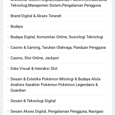
Teknologi,Manajemen Sistem,Pengalaman Pengguna
Brand Digital & Akses Terarah
Budaya
Budaya Digital, Komunitas Online, Sosiologi Teknologi
Casino & Gaming, Taruhan Olahraga, Panduan Pengguna
Casino, Slot Online, Jackpot
Data Visual & Interaksi Slot
Desain & Estetika Pokémon Mitologi & Budaya Alola
Analisis Karakter Pokémon Pokémon Legendaris &
Guardian
Desain & Teknologi Digital
Desain Akses Digital, Pengalaman Pengguna, Navigasi