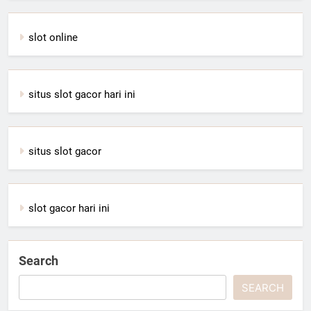
slot online
situs slot gacor hari ini
situs slot gacor
slot gacor hari ini
Search
SEARCH