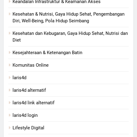
Keandalan Infrastruktur & Keamanan Akses
Kesehatan & Nutrisi, Gaya Hidup Sehat, Pengembangan
Diri, Well-Being, Pola Hidup Seimbang
Kesehatan dan Kebugaran, Gaya Hidup Sehat, Nutrisi dan
Diet
Kesejahteraan & Ketenangan Batin
Komunitas Online
laris4d
laris4d alternatif
laris4d link alternatif
laris4d login
Lifestyle Digital