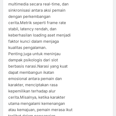
multimedia secara real-time, dan
sinkronisasi antara aksi pemain
dengan perkembangan
cerita.Metrik seperti frame rate
stabil, latency rendah, dan
keberhasilan loading aset menjadi
faktor kunci dalam menjaga
kualitas pengalaman.
Penting juga untuk meninjau
dampak psikologis dari slot
berbasis narasi.Narasi yang kuat
dapat membangun ikatan
emosional antara pemain dan
karakter, menciptakan rasa
kepemilikan terhadap alur
cerita.Misalnya, ketika karakter
utama mengalami kemenangan
atau kemajuan, pemain merasa ikut
terlibat dalam pencapaian