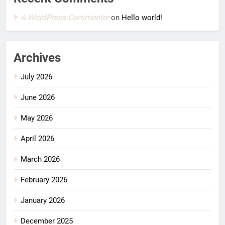
A WordPress Commenter
on
Hello world!
Archives
July 2026
June 2026
May 2026
April 2026
March 2026
February 2026
January 2026
December 2025