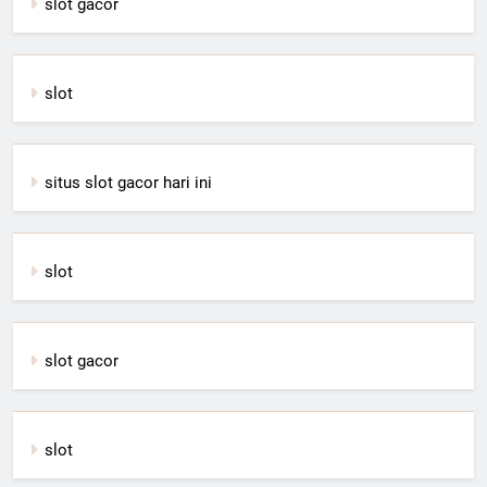
slot gacor
slot
situs slot gacor hari ini
slot
slot gacor
slot